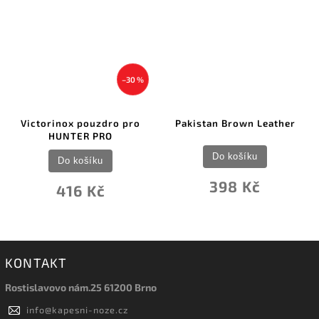
–30 %
Victorinox pouzdro pro
Pakistan Brown Leather
HUNTER PRO
Do košíku
Do košíku
398 Kč
416 Kč
KONTAKT
Rostislavovo nám.25 61200 Brno
info
@
kapesni-noze.cz