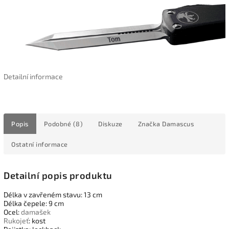
Detailní informace
Popis
Podobné (8)
Diskuze
Značka
Damascus
Ostatní informace
Detailní popis produktu
Délka v zavřeném stavu: 13 cm
Délka čepele: 9 cm
Ocel:
damašek
Rukojeť
: kost