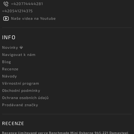
+420774444281
+420541214375
Naše videa na Youtube
INFO
Novinky 💎
Navigovat k nám
Blog
Recenze
Návody
Věrnostní program
Obchodní podmínky
Ochrana osobních údajů
Prodávané značky
RECENZE
Recenze limitované verze Benchmade Mini Osborne 945-221 Damasteel