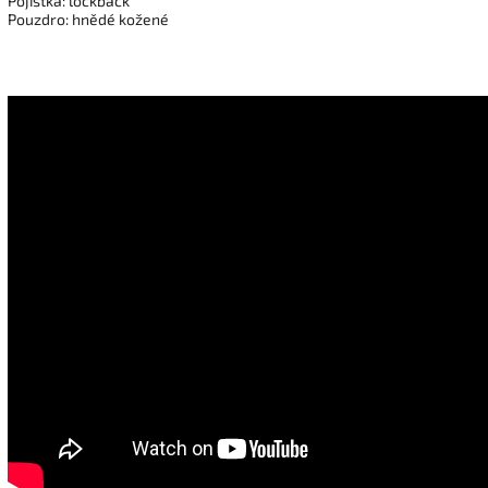
Pojistka: lockback
Pouzdro: hnědé kožené