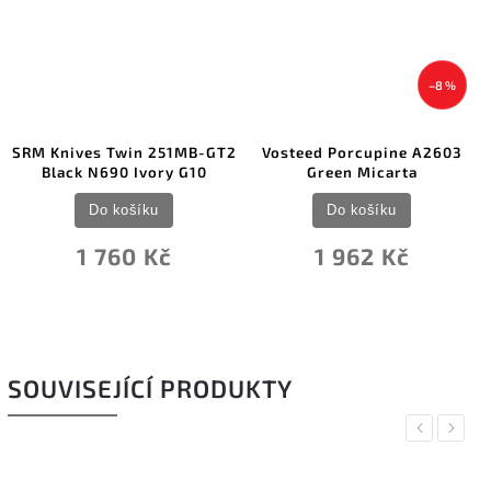
–8 %
SRM Knives Twin 251MB-GT2
Vosteed Porcupine A2603
Black N690 Ivory G10
Green Micarta
Do košíku
Do košíku
1 760 Kč
1 962 Kč
SOUVISEJÍCÍ PRODUKTY
Previous
Next