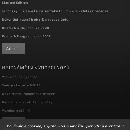
Limited Edition
Japonský nůž Kanetsune santoku 165 mm-uživatelská recenze
Böker Solingen Tirpitz-Damascus Gold
Bestech Irida recenze 2020
Bestech Fanga recenze 2019
Archiv
NEJZNÁMĚJŠÍ VÝROBCI NOŽŮ
Vznik nožů Spyderco
Švýcarské nože SWIZA
Nože Nieto - španělská tradice
Benchmade - založení značky
Výrobci nožů - X
Archiv
Používáme cookies, abychom Vám umožnili pohodlné prohlížení