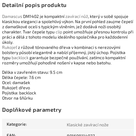
Detailní popis produktu
Damascus
DM1402 je kompaktní
zavírací nůž
, který v sobě spojuje
klasickou eleganci a spolehlivý výkon. Na první pohled zaujme čepelí
z damaškové oceli s typickým vlněním, jež dodává noži osobitý
charakter. Tvar čepele typu
clip
point umožňuje přesnou kontrolu při
práci a dělá z tohoto modelu ideálního společníka pro každodenní
úkoly.
Rukojeť
z růžově tónovaného dřeva v kombinaci s nerezovými
bolstery působí elegantně a nabízí příjemný, jistý úchop. Pojistka
typu
backlock
garantuje bezpečné používání, zatímco kompaktní
rozměry umožňují pohodlné nošení v kapse nebo batohu.
Délka v zavřeném stavu: 9.5 cm
Délka čepele: 7.6 cm
Ocel: damašek
Rukojeť: dřevo
Pojistka: backlock
Otvor na šňůrku
Doplňkové parametry
Kategorie
:
Klasické zavírací nože
EAN
:
801608114027