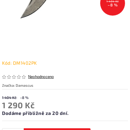
1 404 Kč
–8 %
Kód:
DM1402PK
Neohodnoceno
Značka:
Damascus
1 404 Kč
–8 %
1 290 Kč
Dodáme přibližně za 20 dní.