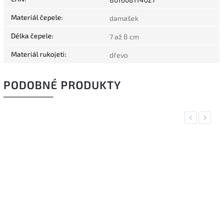
Materiál čepele
:
damašek
Délka čepele
:
7 až 8 cm
Materiál rukojeti
:
dřevo
PODOBNÉ PRODUKTY
Previous
Next