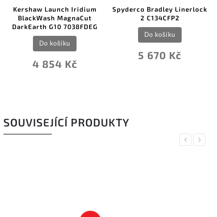
Kershaw Launch Iridium
Spyderco Bradley Linerlock
BlackWash MagnaCut
2 C134CFP2
DarkEarth G10 7038FDEG
Do košíku
Do košíku
5 670 Kč
4 854 Kč
SOUVISEJÍCÍ PRODUKTY
Previous
Next