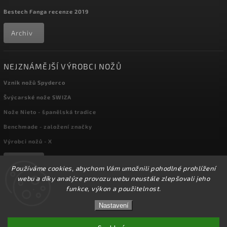
Bestech Fanga recenze 2019
Archiv
NEJZNÁMĚJŠÍ VÝROBCI NOŽŮ
Vznik nožů Spyderco
Švýcarské nože SWIZA
Nože Nieto - španělská tradice
Benchmade - založení značky
Výrobci nožů - X
Archiv
Používáme cookies, abychom Vám umožnili pohodlné prohlížení
webu a díky analýze provozu webu neustále zlepšovali jeho
funkce, výkon a použitelnost.
Copyright 2026
kapesni-noze.cz
. Všechna práva vyhrazena.
☀️Ve dnech 3-14.8 2026 máme zavřeno z důvodu
DOVOLENÉ. Eshop zůstává v provozu, objednávky
Nastavení
Upravit nastavení cookies
budeme zpracovávat v pondělí 17.8.2026. Děkujeme za
pochopení.☀️