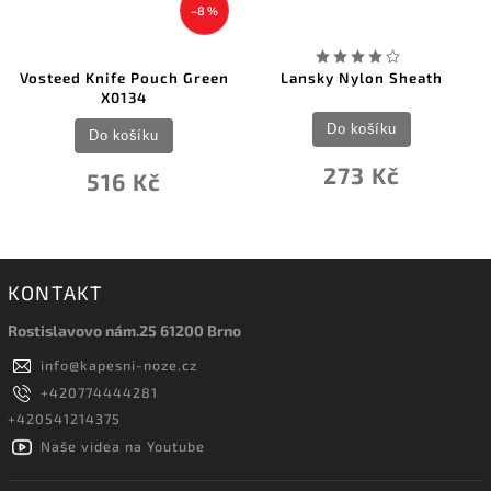
–8 %
Vosteed Knife Pouch Green
Lansky Nylon Sheath
X0134
Do košíku
Do košíku
273 Kč
516 Kč
KONTAKT
Rostislavovo nám.25 61200 Brno
info
@
kapesni-noze.cz
+420774444281
+420541214375
Naše videa na Youtube