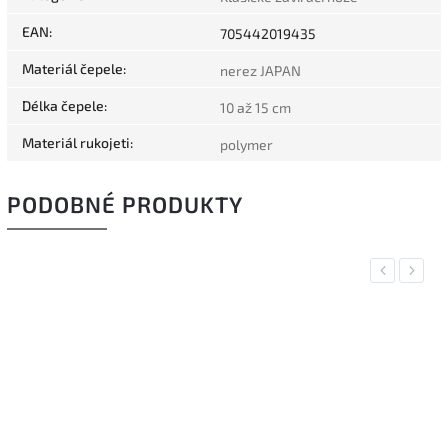
EAN
:
705442019435
Materiál čepele
:
nerez JAPAN
Délka čepele
:
10 až 15 cm
Materiál rukojeti
:
polymer
PODOBNÉ PRODUKTY
Previous
Next