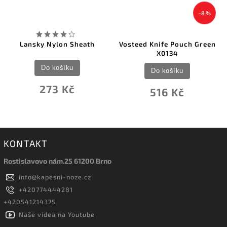
–8 %
Lansky Nylon Sheath
Vosteed Knife Pouch Green
X0134
Do košíku
Do košíku
273 Kč
516 Kč
KONTAKT
Rostislavovo nám.25 61200 Brno
info
@
kapesni-noze.cz
+420774444281
+420541214375
Naše videa na Youtube