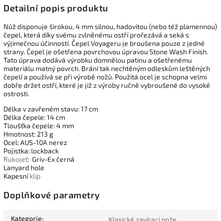
Detailní popis produktu
Nůž disponuje širokou, 4 mm silnou, hadovitou (nebo též plamennou)
čepel, která díky svému zvlněnému ostří prořezává a seká s
výjimečnou účinností. Čepel Voyageru je broušena pouze z jedné
strany. Čepel je ošetřena povrchovou úpravou Stone Wash Finish.
Tato úprava dodává výrobku domnělou patinu a ošetřenému
materiálu matný povrch. Brání tak nechtěným odleskům leštěných
čepelí a používá se při výrobě nožů. Použitá ocel je schopna velmi
dobře držet ostří, které je již z výroby ručně vybroušené do vysoké
ostrosti.
Délka v zavřeném stavu: 17 cm
Délka čepele: 14 cm
Tloušťka čepele: 4 mm
Hmotnost: 213 g
Ocel: AUS-10A nerez
Pojistka: lockback
Rukojeť
: Griv-Ex černá
Lanyard hole
Kapesní
klip
Doplňkové parametry
Kategorie
:
Klasické zavírací nože