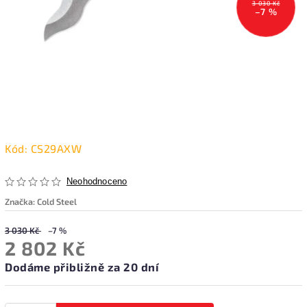
3 030 Kč
–7 %
Kód:
CS29AXW
Neohodnoceno
Značka:
Cold Steel
3 030 Kč
–7 %
2 802 Kč
Dodáme přibližně za 20 dní