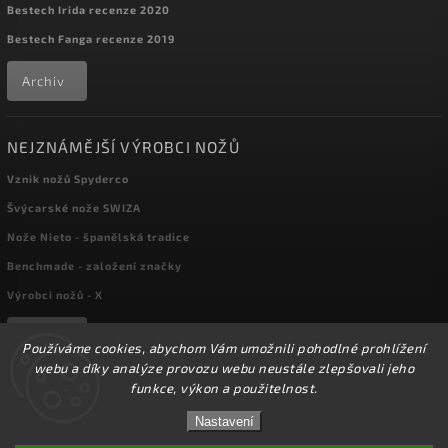
Bestech Irida recenze 2020
Bestech Fanga recenze 2019
Archiv
NEJZNÁMĚJŠÍ VÝROBCI NOŽŮ
Vznik nožů Spyderco
Švýcarské nože SWIZA
Nože Nieto - španělská tradice
Benchmade - založení značky
Výrobci nožů - X
Archiv
Používáme cookies, abychom Vám umožnili pohodlné prohlížení
webu a díky analýze provozu webu neustále zlepšovali jeho
funkce, výkon a použitelnost.
Copyright 2026
kapesni-noze.cz
. Všechna práva vyhrazena.
☀️Ve dnech 3-14.8 2026 máme zavřeno z důvodu
DOVOLENÉ. Eshop zůstává v provozu, objednávky
Nastavení
Upravit nastavení cookies
budeme zpracovávat v pondělí 17.8.2026. Děkujeme za
pochopení.☀️