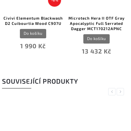
–6 %
Civivi Elementum Blackwash
Microtech Hera II OTF Gray
D2 Cuibourtia Wood C907U
Apocalyptic Full Serrated
Dagger MCT170212APNC
Do košíku
Do košíku
1 990 Kč
13 432 Kč
SOUVISEJÍCÍ PRODUKTY
Previous
Next