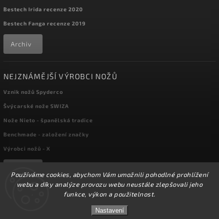
Bestech Irida recenze 2020
Bestech Fanga recenze 2019
Archiv
NEJZNÁMĚJŠÍ VÝROBCI NOŽŮ
Vznik nožů Spyderco
Švýcarské nože SWIZA
Nože Nieto - španělská tradice
Benchmade - založení značky
Výrobci nožů - X
Archiv
Používáme cookies, abychom Vám umožnili pohodlné prohlížení
webu a díky analýze provozu webu neustále zlepšovali jeho
funkce, výkon a použitelnost.
Copyright 2026
kapesni-noze.cz
. Všechna práva vyhrazena.
☀️Ve dnech 3-14.8 2026 máme zavřeno z důvodu
DOVOLENÉ. Eshop zůstává v provozu, objednávky
Nastavení
Upravit nastavení cookies
budeme zpracovávat v pondělí 17.8.2026. Děkujeme za