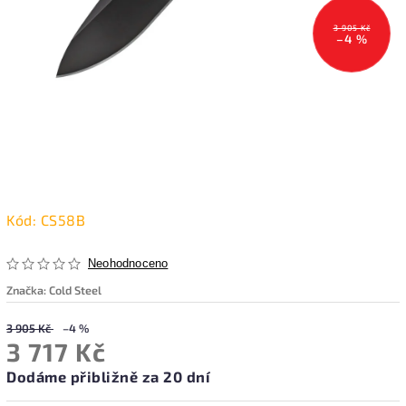
3 905 Kč
–4 %
Kód:
CS58B
Neohodnoceno
Značka:
Cold Steel
3 905 Kč
–4 %
3 717 Kč
Dodáme přibližně za 20 dní