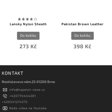
Lansky Nylon Sheath
Pakistan Brown Leather
Do košíku
Do košíku
273 Kč
398 Kč
KONTAKT
Rostislavovo nám.25 61200 Brno
info
@
kapesni-noze.cz
+420774444281
+420541214375
Naše videa na Youtube