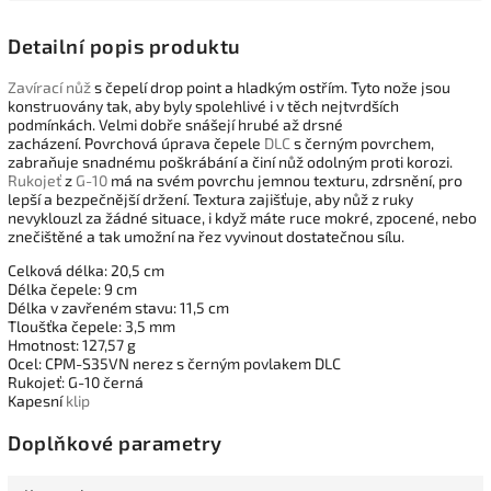
Detailní popis produktu
Zavírací nůž
s čepelí drop point a hladkým ostřím. Tyto nože jsou
konstruovány tak, aby byly spolehlivé i v těch nejtvrdších
podmínkách. Velmi dobře snášejí hrubé až drsné
zacházení. Povrchová úprava čepele
DLC
s černým povrchem,
zabraňuje snadnému poškrábání a činí nůž odolným proti korozi.
Rukojeť
z
G-10
má na svém povrchu jemnou texturu, zdrsnění, pro
lepší a bezpečnější držení. Textura zajišťuje, aby nůž z ruky
nevyklouzl za žádné situace, i když máte ruce mokré, zpocené, nebo
znečištěné a tak umožní na řez vyvinout dostatečnou sílu.
Celková délka: 20,5 cm
Délka čepele: 9 cm
Délka v zavřeném stavu: 11,5 cm
Tloušťka čepele: 3,5 mm
Hmotnost: 127,57 g
Ocel: CPM-S35VN nerez s černým povlakem DLC
Rukojeť: G-10 černá
Kapesní
klip
Doplňkové parametry