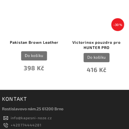
–30 %
Pakistan Brown Leather
Victorinox pouzdro pro
HUNTER PRO
Do košíku
Do košíku
398 Kč
416 Kč
KONTAKT
Rostislavovo nám.25 61200 Brno
info
@
kapesni-noze.cz
+420774444281