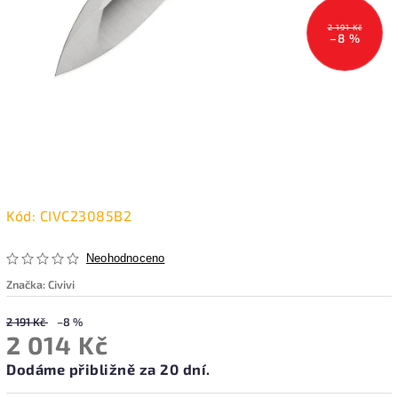
2 191 Kč
–8 %
Kód:
CIVC23085B2
Neohodnoceno
Značka:
Civivi
2 191 Kč
–8 %
2 014 Kč
Dodáme přibližně za 20 dní.