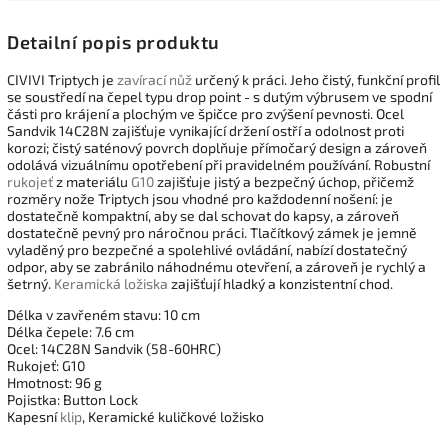
Detailní popis produktu
CIVIVI Triptych je
zavírací nůž
určený k práci. Jeho čistý, funkční profil
se soustředí na čepel typu drop point - s dutým výbrusem ve spodní
části pro krájení a plochým ve špičce pro zvýšení pevnosti. Ocel
Sandvik 14C28N zajišťuje vynikající držení ostří a odolnost proti
korozi; čistý saténový povrch doplňuje přímočarý design a zároveň
odolává vizuálnímu opotřebení při pravidelném používání. Robustní
rukojeť
z materiálu
G10
zajišťuje jistý a bezpečný úchop, přičemž
rozměry nože Triptych jsou vhodné pro každodenní nošení: je
dostatečně kompaktní, aby se dal schovat do kapsy, a zároveň
dostatečně pevný pro náročnou práci. Tlačítkový zámek je jemně
vyladěný pro bezpečné a spolehlivé ovládání, nabízí dostatečný
odpor, aby se zabránilo náhodnému otevření, a zároveň je rychlý a
šetrný.
Keramická ložiska
zajišťují hladký a konzistentní chod.
Délka v zavřeném stavu: 10 cm
Délka čepele: 7.6 cm
Ocel: 14C28N Sandvik (58-60HRC)
Rukojeť: G10
Hmotnost: 96 g
Pojistka: Button Lock
Kapesní
klip
, Keramické kuličkové ložisko