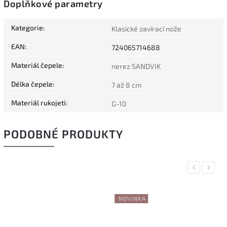
Doplňkové parametry
Kategorie
:
Klasické zavírací nože
EAN
:
724065714688
Materiál čepele
:
nerez SANDVIK
Délka čepele
:
7 až 8 cm
Materiál rukojeti
:
G-10
PODOBNÉ PRODUKTY
Previous
Next
NOVINKA