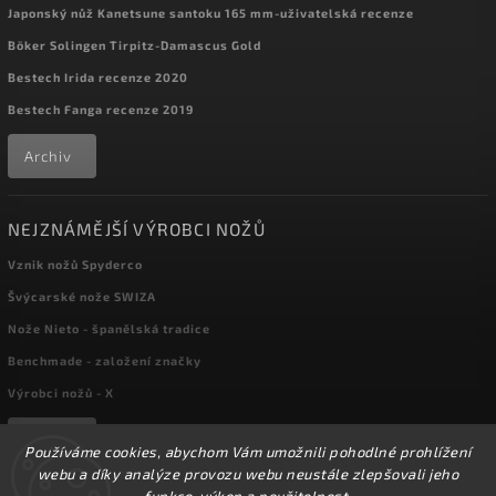
Japonský nůž Kanetsune santoku 165 mm-uživatelská recenze
Böker Solingen Tirpitz-Damascus Gold
Bestech Irida recenze 2020
Bestech Fanga recenze 2019
Archiv
NEJZNÁMĚJŠÍ VÝROBCI NOŽŮ
Vznik nožů Spyderco
Švýcarské nože SWIZA
Nože Nieto - španělská tradice
Benchmade - založení značky
Výrobci nožů - X
Archiv
Používáme cookies, abychom Vám umožnili pohodlné prohlížení
webu a díky analýze provozu webu neustále zlepšovali jeho