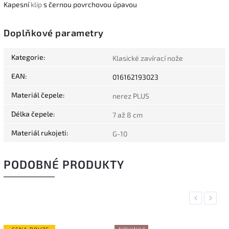
Kapesní
klip
s černou povrchovou úpavou
Doplňkové parametry
Kategorie
:
Klasické zavírací nože
EAN
:
016162193023
Materiál čepele
:
nerez PLUS
Délka čepele
:
7 až 8 cm
Materiál rukojeti
:
G-10
PODOBNÉ PRODUKTY
Previous
Next