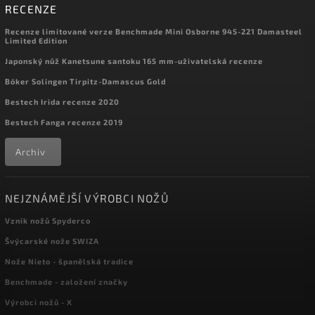
RECENZE
Recenze limitované verze Benchmade Mini Osborne 945-221 Damasteel
Limited Edition
Japonský nůž Kanetsune santoku 165 mm-uživatelská recenze
Böker Solingen Tirpitz-Damascus Gold
Bestech Irida recenze 2020
Bestech Fanga recenze 2019
Archiv
NEJZNÁMĚJŠÍ VÝROBCI NOŽŮ
Vznik nožů Spyderco
Švýcarské nože SWIZA
Nože Nieto - španělská tradice
Benchmade - založení značky
Výrobci nožů - X