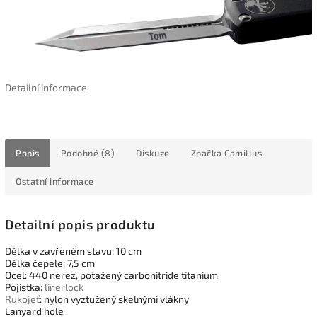
Detailní informace
Popis
Podobné (8)
Diskuze
Značka
Camillus
Ostatní informace
Detailní popis produktu
Délka v zavřeném stavu: 10 cm
Délka čepele: 7,5 cm
Ocel: 440 nerez, potažený carbonitride titanium
Pojistka:
linerlock
Rukojeť
: nylon vyztužený skelnými vlákny
Lanyard hole