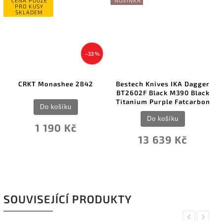
CENA POUZE
NOVINKA
PRO KUSY
SKLADEM
–33 %
CRKT Monashee 2842
Bestech Knives IKA Dagger
BT2602F Black M390 Black
Titanium Purple Fatcarbon
Do košíku
Do košíku
1 190 Kč
13 639 Kč
SOUVISEJÍCÍ PRODUKTY
Previous
Next