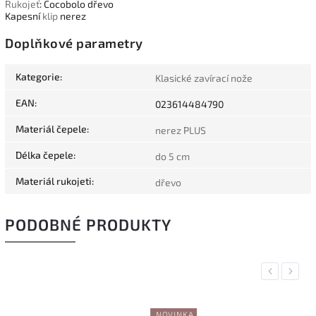
Rukojeť
: Cocobolo dřevo
Kapesní
klip
nerez
Doplňkové parametry
Kategorie
:
Klasické zavírací nože
EAN
:
023614484790
Materiál čepele
:
nerez PLUS
Délka čepele
:
do 5 cm
Materiál rukojeti
:
dřevo
PODOBNÉ PRODUKTY
Previous
Next
NOVINKA