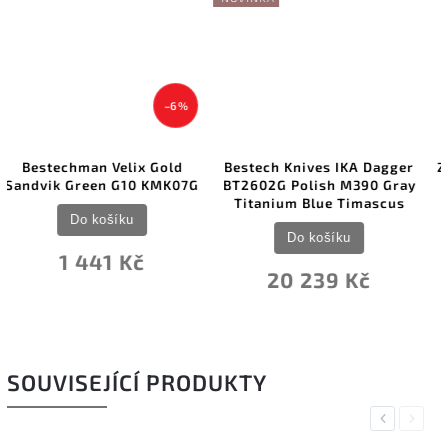
 %
d
Bestech Knives IKA Dagger
Zavírací nůž Bestech Knive
07G
BT2602G Polish M390 Gray
Grampus G10 Black KG02
Titanium Blue Timascus
Do košíku
Do košíku
1 491 Kč
20 239 Kč
SOUVISEJÍCÍ PRODUKTY
Previous
Next