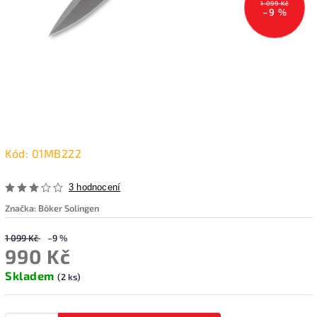
1 099 Kč
–9 %
Kód:
01MB222
3 hodnocení
Značka:
Böker Solingen
1 099 Kč
–9 %
990 Kč
Skladem
(2 ks)