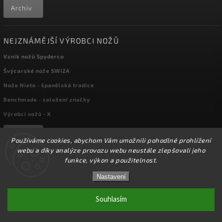
Archiv
NEJZNÁMĚJŠÍ VÝROBCI NOŽŮ
Vznik nožů Spyderco
Švýcarské nože SWIZA
Nože Nieto - španělská tradice
Benchmade - založení značky
Výrobci nožů - X
Archiv
Používáme cookies, abychom Vám umožnili pohodlné prohlížení
webu a díky analýze provozu webu neustále zlepšovali jeho
funkce, výkon a použitelnost.
Copyright 2026
kapesni-noze.cz
. Všechna práva vyhrazena.
☀️Ve dnech 3-14.8 2026 máme zavřeno z důvodu
DOVOLENÉ. Eshop zůstává v provozu, objednávky
Nastavení
Upravit nastavení cookies
budeme zpracovávat v pondělí 17.8.2026. Děkujeme za
pochopení.☀️
Souhlasím