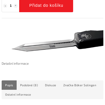
Přidat do košíku
Detailní informace
Popis
Podobné (8)
Diskuze
Značka
Böker Solingen
Ostatní informace