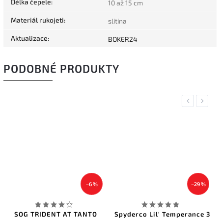
Délka čepele
:
10 až 15 cm
Materiál rukojeti
:
slitina
Aktualizace
:
BOKER24
PODOBNÉ PRODUKTY
Previous
Next
–6 %
–29 %
TANTO
Spyderco Lil' Temperance 3
Spyderco ClipiTool Sc