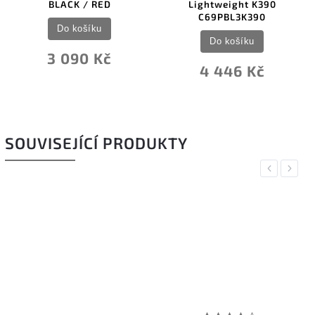
Lightweight K390
C169P
C69PBL3K390
Do košíku
Do košíku
č
1 369 Kč
4 446 Kč
SOUVISEJÍCÍ PRODUKTY
Previous
Next