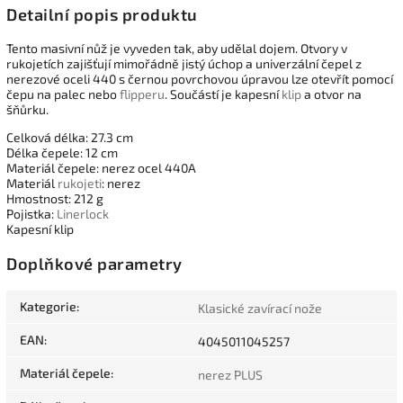
Detailní popis produktu
Tento masivní nůž je vyveden tak, aby udělal dojem. Otvory v
rukojetích zajišťují mimořádně jistý úchop a univerzální čepel z
nerezové oceli 440 s černou povrchovou úpravou lze otevřít pomocí
čepu na palec nebo
flipperu
. Součástí je kapesní
klip
a otvor na
šňůrku.
Celková délka: 27.3 cm
Délka čepele: 12 cm
Materiál čepele: nerez ocel 440A
Materiál
rukojeti
: nerez
Hmostnost: 212 g
Pojistka:
Linerlock
Kapesní klip
Doplňkové parametry
Kategorie
:
Klasické zavírací nože
EAN
:
4045011045257
Materiál čepele
:
nerez PLUS