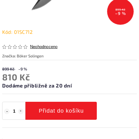
899 Kč
–9 %
Kód:
01SC712
Neohodnoceno
Značka:
Böker Solingen
899 Kč
–9 %
810 Kč
Dodáme přibližně za 20 dní
Přidat do košíku