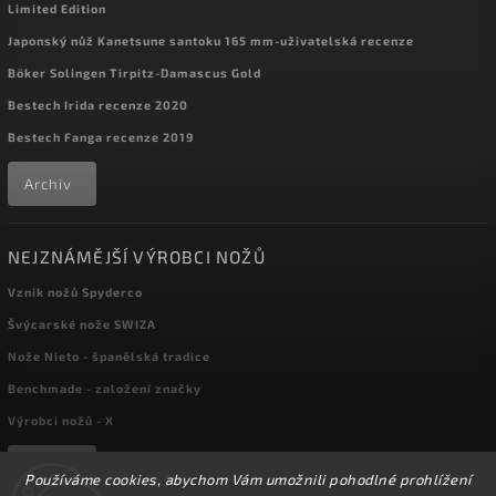
Limited Edition
Japonský nůž Kanetsune santoku 165 mm-uživatelská recenze
Böker Solingen Tirpitz-Damascus Gold
Bestech Irida recenze 2020
Bestech Fanga recenze 2019
Archiv
NEJZNÁMĚJŠÍ VÝROBCI NOŽŮ
Vznik nožů Spyderco
Švýcarské nože SWIZA
Nože Nieto - španělská tradice
Benchmade - založení značky
Výrobci nožů - X
Archiv
Používáme cookies, abychom Vám umožnili pohodlné prohlížení