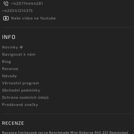
+420774444281
+420541214375
Naše videa na Youtube
INFO
Novinky 💎
Navigovat k nám
Blog
Recenze
Návody
Věrnostní program
Obchodní podmínky
Ochrana osobních údajů
Prodávané značky
RECENZE
Recenze limitované verze Benchmade Mini Osborne 945-221 Damasteel