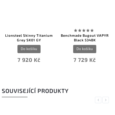
Lionsteel Skinny Titanium
Benchmade Bugout VAPYR
Grey SK01 GY
Black 534BK
Do košíku
Do košíku
7 920 Kč
7 729 Kč
SOUVISEJÍCÍ PRODUKTY
Previous
Next