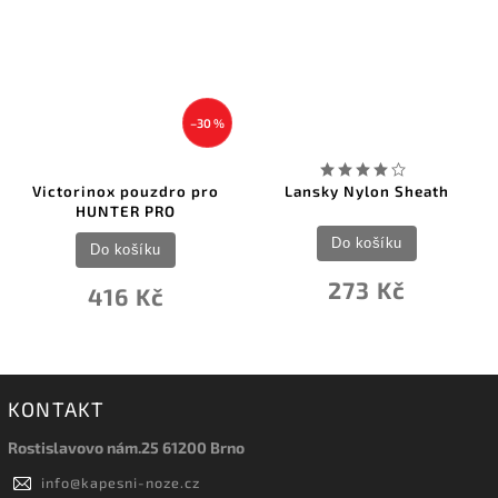
–30 %
Victorinox pouzdro pro
Lansky Nylon Sheath
HUNTER PRO
Do košíku
Do košíku
273 Kč
416 Kč
KONTAKT
Rostislavovo nám.25 61200 Brno
info
@
kapesni-noze.cz