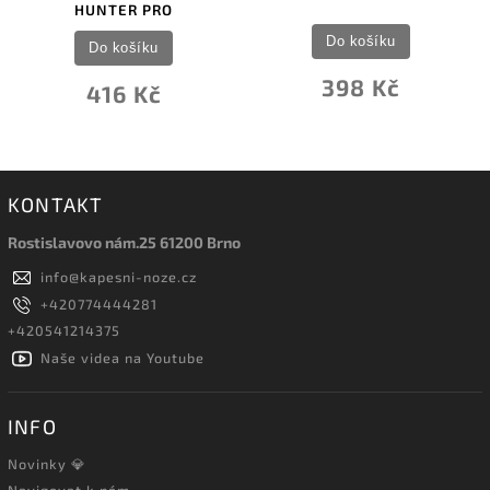
HUNTER PRO
Do košíku
Do košíku
398 Kč
416 Kč
KONTAKT
Rostislavovo nám.25 61200 Brno
info
@
kapesni-noze.cz
+420774444281
+420541214375
Naše videa na Youtube
INFO
Novinky 💎