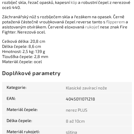
rozbíječ skla, řezač opasků, kapesní
klip
a robustní čepel z nerezové
oceli 440.
Záchranářský nůž s rozbíječem skla a řezákem na opasek. Černě
potažená částečně vroubkovaná čepel reverse tanto s
flipperem
a
asistovaným otvírákem. Červeně eloxovaná
rukojeť
nese znak Fire
Fighter. Nerezová ocel.
Celková délka: 20,8 cm
Délka čepele: 8,6 cm
Hmotnost: 2,5 kg: 139 g
Tloušťka čepele: 2,8 mm
Materiál čepele: ocel
Doplňkové parametry
Kategorie
:
Klasické zavírací nože
EAN
:
4045011071218
Materiál čepele
:
nerez PLUS
Délka čepele
:
8 až 10cm
Materiál rukojeti
:
slitina