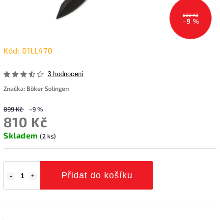
899 Kč
–9 %
Kód:
01LL470
3 hodnocení
Značka:
Böker Solingen
899 Kč
–9 %
810 Kč
Skladem
(2 ks)
Přidat do košíku