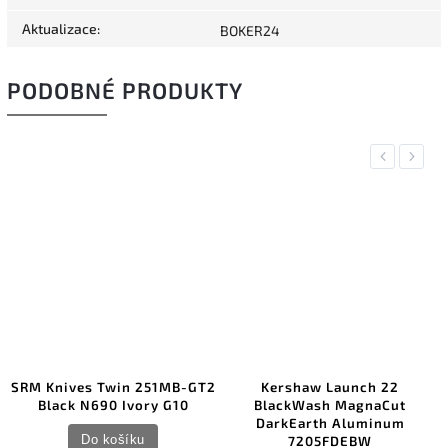
Aktualizace
:
BOKER24
PODOBNÉ PRODUKTY
Previous
Next
NO
RM Knives Twin 251MB-GT2
Kershaw Launch 22
Z
Black N690 Ivory G10
BlackWash MagnaCut
An
DarkEarth Aluminum
Do košíku
7205FDEBW