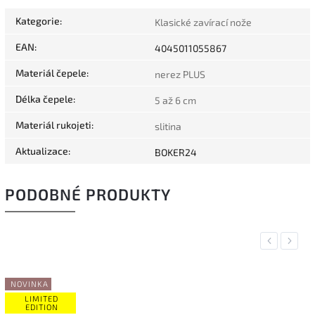
Kategorie
:
Klasické zavírací nože
EAN
:
4045011055867
Materiál čepele
:
nerez PLUS
Délka čepele
:
5 až 6 cm
Materiál rukojeti
:
slitina
Aktualizace
:
BOKER24
PODOBNÉ PRODUKTY
Previous
Next
NKA
IMITED
DITION