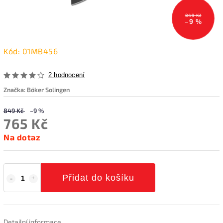
849 Kč
–9 %
Kód:
01MB456
2 hodnocení
Značka:
Böker Solingen
849 Kč
–9 %
765 Kč
Na dotaz
Přidat do košíku
Detailní informace