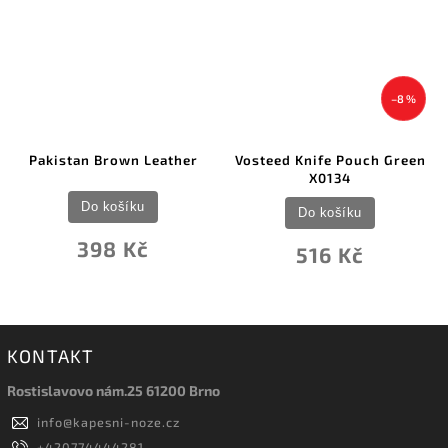
–8 %
Pakistan Brown Leather
Vosteed Knife Pouch Green
X0134
Do košíku
Do košíku
398 Kč
516 Kč
KONTAKT
Rostislavovo nám.25 61200 Brno
info
@
kapesni-noze.cz
+420774444281