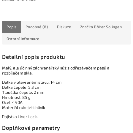
Popis
Podobné (8)
Diskuze
Značka
Böker Solingen
Ostatní informace
Detailní popis produktu
Malý, ale účinný záchranářský nůž s odřezávačem pásů a
rozbíječem skla.
Délka v otevřeném stavu: 14 cm
Délka čepele: 5,3 cm
Tloušťka čepele: 2 mm
Hmotnost: 85 g
Ocel: 440A
Materiál
rukojeti
: hliník
Pojistka
Liner Lock
.
Doplňkové parametry