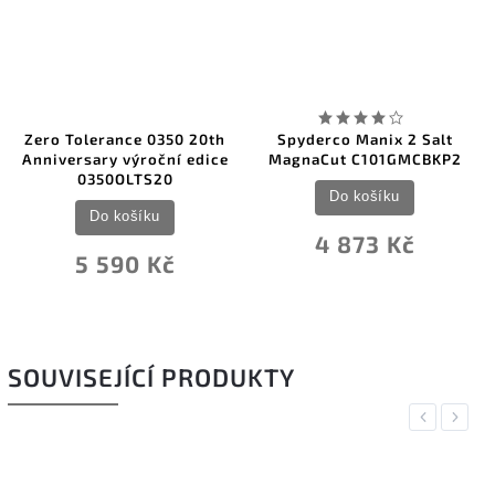
o Tolerance 0350 20th
Spyderco Manix 2 Salt
Voste
iversary výroční edice
MagnaCut C101GMCBKP2
0350OLTS20
Do košíku
Do košíku
4 873 Kč
5 590 Kč
SOUVISEJÍCÍ PRODUKTY
Previous
Next