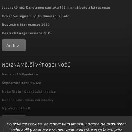
Japonský nůž Kanetsune santoku 165 mm-uživatelská recenze
Böker Solingen Tirpitz-Damascus Gold
Bestech Irida recenze 2020
Bestech Fanga recenze 2019
Archiv
NEJZNÁMĚJŠÍ VÝROBCI NOŽŮ
Vznik nožů Spyderco
Švýcarské nože SWIZA
Nože Nieto - španělská tradice
Benchmade - založení značky
Výrobci nožů - X
Archiv
Používáme cookies, abychom Vám umožnili pohodlné prohlížení
webu a díky analýze provozu webu neustále zlepšovali jeho