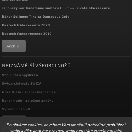
Japonský nůž Kanetsune santoku 165 mm-uživatelská recenze
Böker Solingen Tirpitz-Damascus Gold
Bestech Irida recenze 2020
Bestech Fanga recenze 2019
Archiv
NEJZNÁMĚJŠÍ VÝROBCI NOŽŮ
Vznik nožů Spyderco
Švýcarské nože SWIZA
Nože Nieto - španělská tradice
Benchmade - založení značky
Výrobci nožů - X
Archiv
Používáme cookies, abychom Vám umožnili pohodlné prohlížení
webu a díky analýze provozu webu neustále zlepšovali jeho