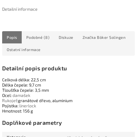
Detailní informace
Popis
Podobné (8)
Diskuze
Značka
Böker Solingen
Ostatní informace
Detailní popis produktu
Celková délka: 22,5 cm
Délka čepele: 9,7 cm
Tloušťka čepele: 3,5 mm
Ocel:
damašek
Rukojeť
:granátové dřevo, aluminium
Pojistka:
linerlock
Hmotnost: 156 g
Doplňkové parametry