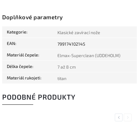
Doplňkové parametry
Kategorie
:
Klasické zavírací nože
EAN
:
799174102145
Materiál čepele
:
Elmax-Superclean (UDDEHOLM)
Délka čepele
:
7 až 8 cm
Materiál rukojeti
:
titan
PODOBNÉ PRODUKTY
Previous
Next