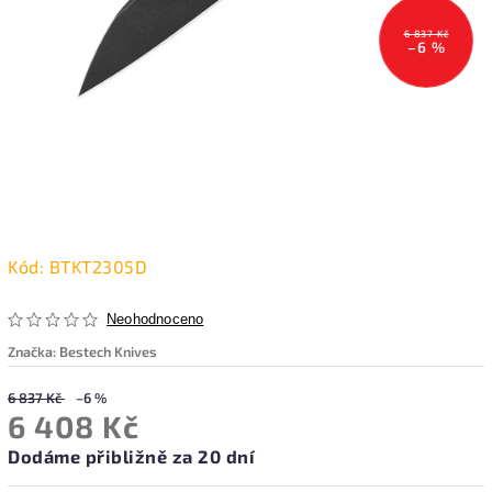
6 837 Kč
–6 %
Kód:
BTKT2305D
Neohodnoceno
Značka:
Bestech Knives
6 837 Kč
–6 %
6 408 Kč
Dodáme přibližně za 20 dní