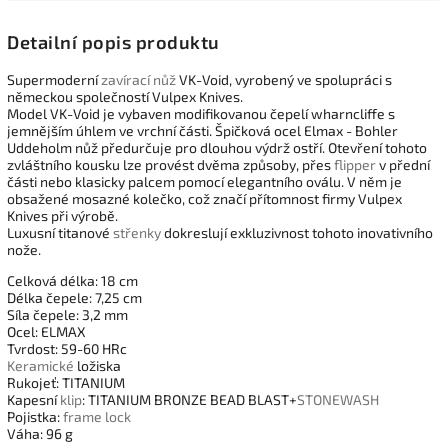
Detailní popis produktu
Supermoderní
zavírací nůž
VK-Void, vyrobený ve spolupráci s
německou společností Vulpex Knives.
Model VK-Void je vybaven modifikovanou čepelí wharncliffe s
jemnějším úhlem ve vrchní části. Špičková ocel Elmax - Bohler
Uddeholm nůž předurčuje pro dlouhou výdrž ostří. Otevření tohoto
zvláštního kousku lze provést dvěma způsoby, přes
flipper
v přední
části nebo klasicky palcem pomocí elegantního oválu. V něm je
obsažené mosazné kolečko, což značí přítomnost firmy Vulpex
Knives při výrobě.
Luxusní titanové
střenky
dokreslují exkluzivnost tohoto inovativního
nože.
Celková délka: 18 cm
Délka čepele: 7,25 cm
Síla čepele: 3,2 mm
Ocel: ELMAX
Tvrdost: 59-60 HRc
Keramické
ložiska
Rukojeť: TITANIUM
Kapesní
klip
: TITANIUM BRONZE BEAD BLAST+
STONEWASH
Pojistka:
frame lock
Váha: 96 g