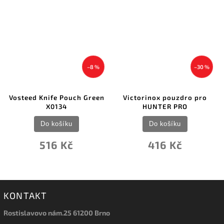
–8 %
–30 %
Vosteed Knife Pouch Green
Victorinox pouzdro pro
X0134
HUNTER PRO
Do košíku
Do košíku
516 Kč
416 Kč
KONTAKT
Rostislavovo nám.25 61200 Brno