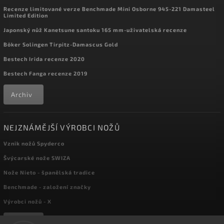
Recenze limitované verze Benchmade Mini Osborne 945-221 Damasteel
Limited Edition
Japonský nůž Kanetsune santoku 165 mm-uživatelská recenze
Böker Solingen Tirpitz-Damascus Gold
Bestech Irida recenze 2020
Bestech Fanga recenze 2019
Archiv
NEJZNÁMĚJŠÍ VÝROBCI NOŽŮ
Vznik nožů Spyderco
Švýcarské nože SWIZA
Nože Nieto - španělská tradice
Benchmade - založení značky
Výrobci nožů - X
Archiv