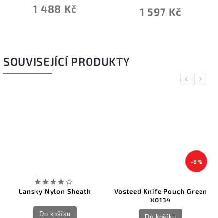
č
1 597 Kč
7 920 Kč
SOUVISEJÍCÍ PRODUKTY
Previous
Next
–8 %
n Sheath
Vosteed Knife Pouch Green
Pakistan Brown
X0134
íku
Do košík
Do košíku