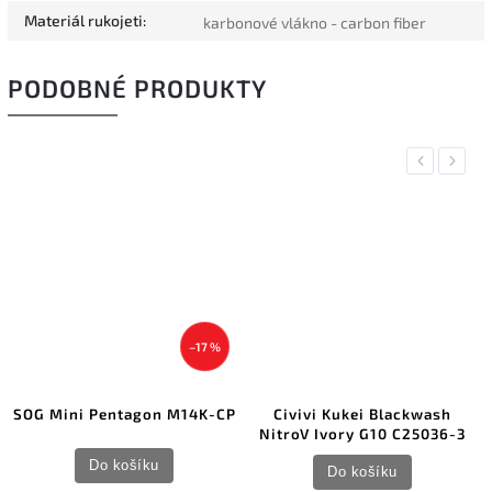
Materiál rukojeti
:
karbonové vlákno - carbon fiber
PODOBNÉ PRODUKTY
Previous
Next
–17 %
M14K-CP
Civivi Kukei Blackwash
Lionsteel Skinny Tit
NitroV Ivory G10 C25036-3
Grey SK01 GY
Do košíku
Do košíku