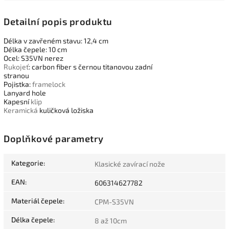
Detailní popis produktu
Délka v zavřeném stavu: 12,4 cm
Délka čepele: 10 cm
Ocel: S35VN nerez
Rukojeť
: carbon fiber s černou titanovou zadní
stranou
Pojistka:
framelock
Lanyard hole
Kapesní
klip
Keramická
kuličková ložiska
Doplňkové parametry
Kategorie
:
Klasické zavírací nože
EAN
:
606314627782
Materiál čepele
:
CPM-S35VN
Délka čepele
:
8 až 10cm