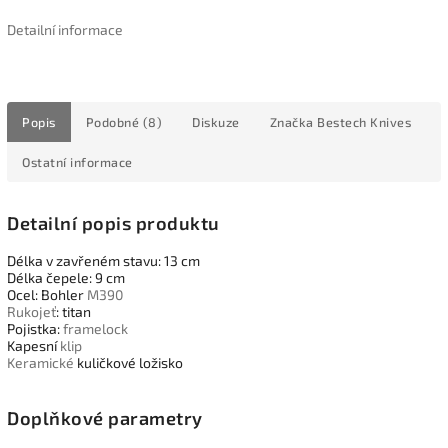
Detailní informace
Popis
Podobné (8)
Diskuze
Značka
Bestech Knives
Ostatní informace
Detailní popis produktu
Délka v zavřeném stavu: 13 cm
Délka čepele: 9 cm
Ocel: Bohler
M390
Rukojeť
: titan
Pojistka:
framelock
Kapesní
klip
Keramické
kuličkové ložisko
Doplňkové parametry