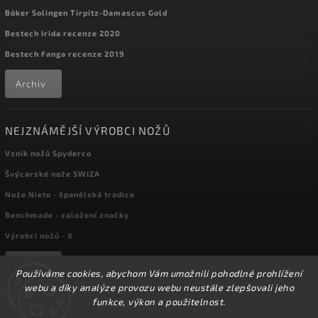
Böker Solingen Tirpitz-Damascus Gold
Bestech Irida recenze 2020
Bestech Fanga recenze 2019
Archiv
NEJZNÁMĚJŠÍ VÝROBCI NOŽŮ
Vznik nožů Spyderco
Švýcarské nože SWIZA
Nože Nieto - španělská tradice
Benchmade - založení značky
Výrobci nožů - X
Archiv
Používáme cookies, abychom Vám umožnili pohodlné prohlížení
webu a díky analýze provozu webu neustále zlepšovali jeho
funkce, výkon a použitelnost.
Copyright 2026
kapesni-noze.cz
. Všechna práva vyhrazena.
☀️Ve dnech 3-14.8 2026 máme zavřeno z důvodu