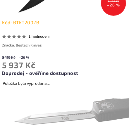
8 119 Kč
–26 %
Kód:
BTKT2002B
1 hodnocení
Značka:
Bestech Knives
8 119 Kč
–26 %
5 937 Kč
Doprodej - ověříme dostupnost
Položka byla vyprodána…