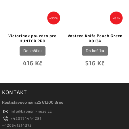
–30 %
–8 %
Victorinox pouzdro pro
Vosteed Knife Pouch Green
HUNTER PRO
X0134
Do košíku
Do košíku
416 Kč
516 Kč
KONTAKT
Rostislavovo nám.25 61200 Brno
info
@
kapesni-noze.cz
+420774444281
+420541214375