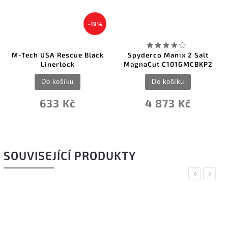
–19 %
M-Tech USA Rescue Black
Spyderco Manix 2 Salt
Linerlock
MagnaCut C101GMCBKP2
Do košíku
Do košíku
633 Kč
4 873 Kč
SOUVISEJÍCÍ PRODUKTY
Previous
Next