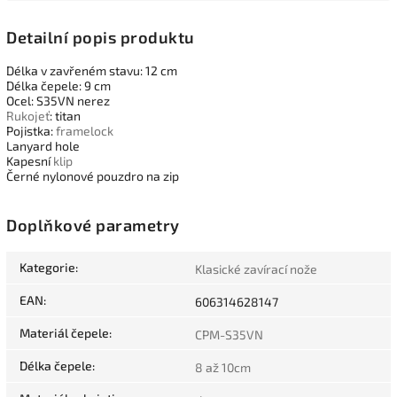
Detailní popis produktu
Délka v zavřeném stavu: 12 cm
Délka čepele: 9 cm
Ocel: S35VN nerez
Rukojeť
: titan
Pojistka:
framelock
Lanyard hole
Kapesní
klip
Černé nylonové pouzdro na zip
Doplňkové parametry
Kategorie
:
Klasické zavírací nože
EAN
:
606314628147
Materiál čepele
:
CPM-S35VN
Délka čepele
:
8 až 10cm