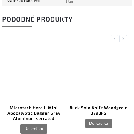
Materiál rukojeti
:
titan
PODOBNÉ PRODUKTY
Previous
Next
Microtech Hera II Mini
Buck Solo Knife Woodgrain
Apocalyptic Dagger Gray
379BRS
Aluminum serrated
Do košíku
Do košíku