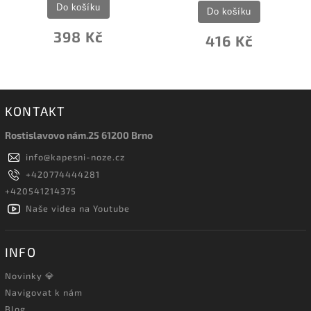
Do košíku
Do košíku
398 Kč
416 Kč
KONTAKT
Rostislavovo nám.25 61200 Brno
info
@
kapesni-noze.cz
+420774444281
+420541214375
Naše videa na Youtube
INFO
Novinky 💎
Navigovat k nám
Blog