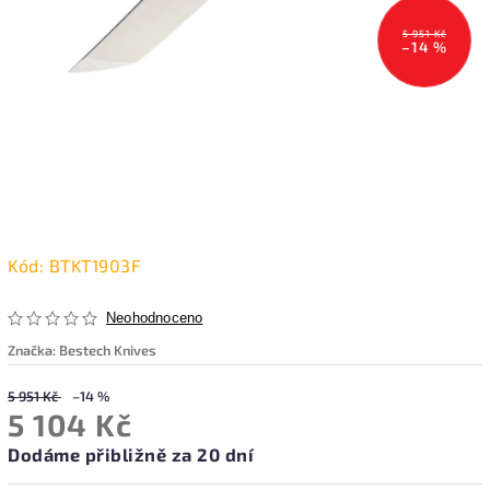
5 951 Kč
–14 %
Kód:
BTKT1903F
Neohodnoceno
Značka:
Bestech Knives
5 951 Kč
–14 %
5 104 Kč
Dodáme přibližně za 20 dní