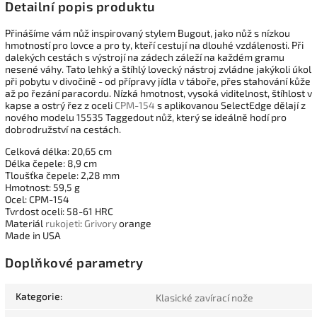
Detailní popis produktu
Přinášíme vám nůž inspirovaný stylem Bugout, jako nůž s nízkou
hmotností pro lovce a pro ty, kteří cestují na dlouhé vzdálenosti. Při
dalekých cestách s výstrojí na zádech záleží na každém gramu
nesené váhy. Tato lehký a štíhlý lovecký nástroj zvládne jakýkoli úkol
při pobytu v divočině - od přípravy jídla v táboře, přes stahování kůže
až po řezání paracordu. Nízká hmotnost, vysoká viditelnost, štíhlost v
kapse a ostrý řez z oceli
CPM-154
s aplikovanou SelectEdge dělají z
nového modelu 15535 Taggedout nůž, který se ideálně hodí pro
dobrodružství na cestách.
Celková délka: 20,65 cm
Délka čepele: 8,9 cm
Tloušťka čepele: 2,28 mm
Hmotnost: 59,5 g
Ocel: CPM-154
Tvrdost oceli: 58-61 HRC
Materiál
rukojeti
:
Grivory
orange
Made in USA
Doplňkové parametry
Kategorie
:
Klasické zavírací nože