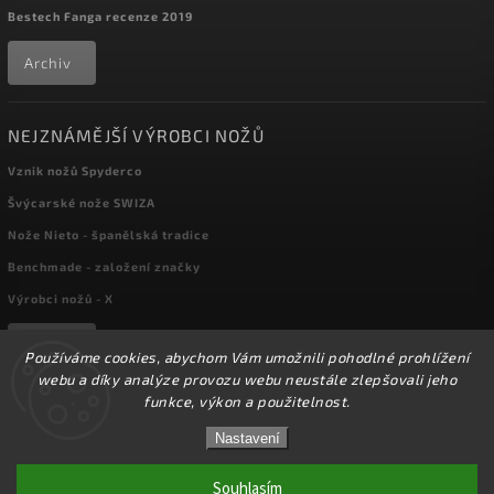
Bestech Fanga recenze 2019
Archiv
NEJZNÁMĚJŠÍ VÝROBCI NOŽŮ
Vznik nožů Spyderco
Švýcarské nože SWIZA
Nože Nieto - španělská tradice
Benchmade - založení značky
Výrobci nožů - X
Archiv
Používáme cookies, abychom Vám umožnili pohodlné prohlížení
webu a díky analýze provozu webu neustále zlepšovali jeho
funkce, výkon a použitelnost.
Copyright 2026
kapesni-noze.cz
. Všechna práva vyhrazena.
☀️Ve dnech 3-14.8 2026 máme zavřeno z důvodu
DOVOLENÉ. Eshop zůstává v provozu, objednávky
Nastavení
Upravit nastavení cookies
budeme zpracovávat v pondělí 17.8.2026. Děkujeme za
pochopení.☀️
Souhlasím