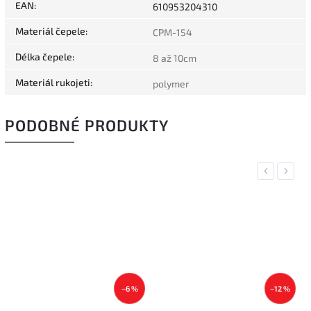
EAN
:
610953204310
Materiál čepele
:
CPM-154
Délka čepele
:
8 až 10cm
Materiál rukojeti
:
polymer
PODOBNÉ PRODUKTY
Previous
Next
–6 %
–12 %