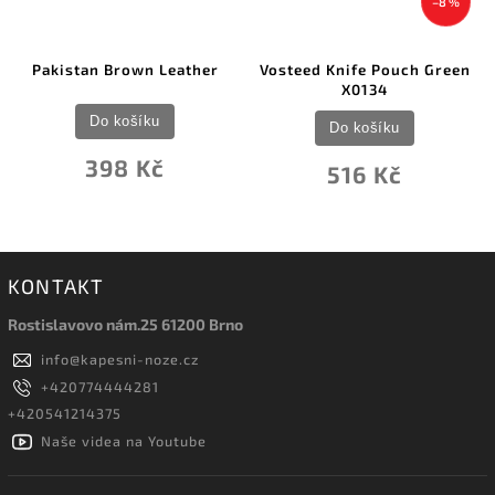
–8 %
Pakistan Brown Leather
Vosteed Knife Pouch Green
X0134
Do košíku
Do košíku
398 Kč
516 Kč
KONTAKT
Rostislavovo nám.25 61200 Brno
info
@
kapesni-noze.cz
+420774444281
+420541214375
Naše videa na Youtube