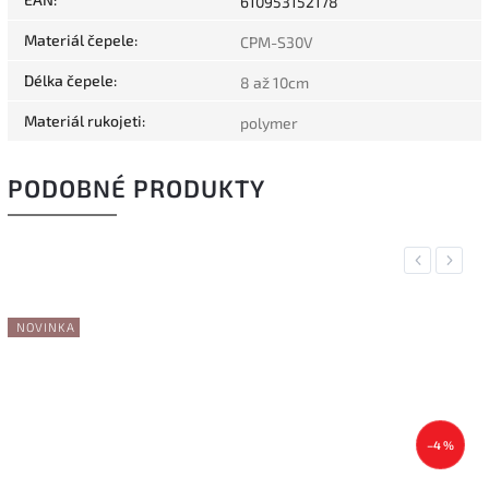
610953152178
Materiál čepele
:
CPM-S30V
Délka čepele
:
8 až 10cm
Materiál rukojeti
:
polymer
PODOBNÉ PRODUKTY
Previous
Next
–4 %