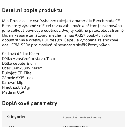
Detailní popis produktu
Mini Presidio II je nyní vybaven
rukojetí
z materiálu Benchmade CF
Elite, který výrazně sníží celkovou váhu nože a přitom je zachována
jeho celková pevnost a odolnost. Dvojitý kolík na palec, oboustranný
klip
na kapsu a zajišťovací mechanismus AXIS® poskytují plně
oboustranný a krásný
EDC
design . Čepel je vyrobena ze špičkové
oceli CPM-S30V pro maximální pevnost a skvělý řezný výkon.
Celková délka: 19 cm
Délka v zavřeném stavu: 11 cm
Délka čepele: 8 cm
Ocel: CPM-S30V nerez
Rukojeť: CF-Elite
Zámek: AXIS Lock
Kapesní klip
Hmotnost: 90 gr
Made in USA
Doplňkové parametry
Kategorie
:
Klasické zavírací nože
EAN
: