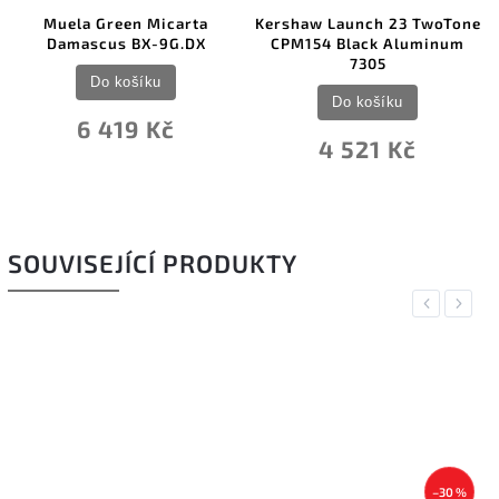
rta
Kershaw Launch 23 TwoTone
Bestech Knives Duoz B
.DX
CPM154 Black Aluminum
Sandvik Purple G10 B
7305
Do košíku
Do košíku
1 229 Kč
4 521 Kč
SOUVISEJÍCÍ PRODUKTY
Previous
Next
–30 %