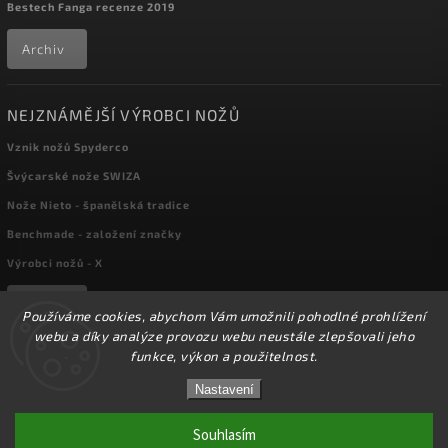
Bestech Fanga recenze 2019
Archiv
NEJZNÁMĚJŠÍ VÝROBCI NOŽŮ
Vznik nožů Spyderco
Švýcarské nože SWIZA
Nože Nieto - španělská tradice
Benchmade - založení značky
Výrobci nožů - X
Archiv
Používáme cookies, abychom Vám umožnili pohodlné prohlížení
webu a díky analýze provozu webu neustále zlepšovali jeho
funkce, výkon a použitelnost.
Copyright 2026
kapesni-noze.cz
. Všechna práva vyhrazena.
☀️Ve dnech 3-14.8 2026 máme zavřeno z důvodu
DOVOLENÉ. Eshop zůstává v provozu, objednávky
Nastavení
Upravit nastavení cookies
budeme zpracovávat v pondělí 17.8.2026. Děkujeme za
pochopení.☀️
Souhlasím