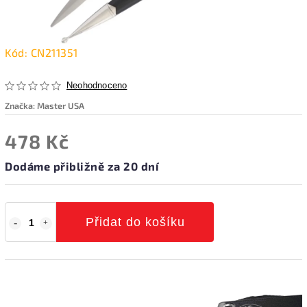
Kód:
CN211351
Neohodnoceno
Značka:
Master USA
478 Kč
Dodáme přibližně za 20 dní
Přidat do košíku