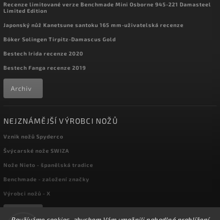
Recenze limitované verze Benchmade Mini Osborne 945-221 Damasteel
Limited Edition
Japonský nůž Kanetsune santoku 165 mm-uživatelská recenze
Böker Solingen Tirpitz-Damascus Gold
Bestech Irida recenze 2020
Bestech Fanga recenze 2019
Archiv
NEJZNÁMĚJŠÍ VÝROBCI NOŽŮ
Vznik nožů Spyderco
Švýcarské nože SWIZA
Nože Nieto - španělská tradice
Benchmade - založení značky
Výrobci nožů - X
Archiv
Používáme cookies, abychom Vám umožnili pohodlné prohlížení