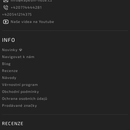
info
@
kapesni-noze.cz
+420774444281
+420541214375
Naše videa na Youtube
INFO
Novinky 💎
Navigovat k nám
Blog
Recenze
Návody
Věrnostní program
Obchodní podmínky
Ochrana osobních údajů
Prodávané značky
RECENZE