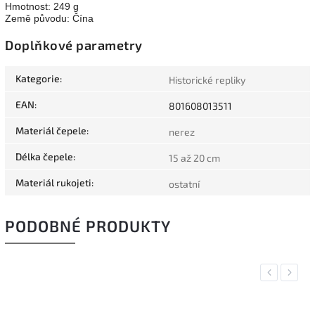
Hmotnost: 249 g
Země původu: Čína
Doplňkové parametry
Kategorie
:
Historické repliky
EAN
:
801608013511
Materiál čepele
:
nerez
Délka čepele
:
15 až 20 cm
Materiál rukojeti
:
ostatní
PODOBNÉ PRODUKTY
Previous
Next