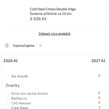
Cold Steel Chaos Double Edge
Dodáme přibližně za 20 dní
2 026 Kč
Zobrazit více produktů
Doporučujeme
Nejlevnější
2026
Kč
2027
Kč
Nejdražší
Nejprodávanější
0
Na skladě
Abecedně
Značky
0
Acta non verba knives
0
Battlecry
0
CAS Hanwei
1
Cold Steel