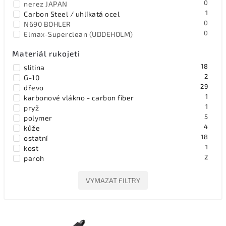
0
nerez JAPAN
1
Carbon Steel / uhlíkatá ocel
0
N690 BOHLER
0
Elmax-Superclean (UDDEHOLM)
Materiál rukojeti
18
slitina
2
G-10
29
dřevo
1
karbonové vlákno - carbon fiber
1
pryž
5
polymer
4
kůže
18
ostatní
1
kost
2
paroh
1
FRN
1
nylon
VYMAZAT FILTRY
1
hliníková slitina / dural