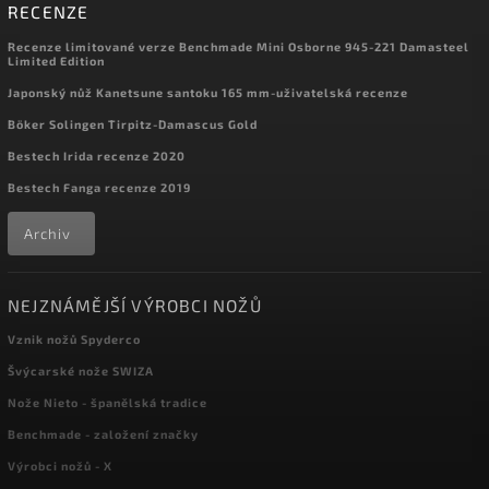
RECENZE
Recenze limitované verze Benchmade Mini Osborne 945-221 Damasteel
Limited Edition
Japonský nůž Kanetsune santoku 165 mm-uživatelská recenze
Böker Solingen Tirpitz-Damascus Gold
Bestech Irida recenze 2020
Bestech Fanga recenze 2019
Archiv
NEJZNÁMĚJŠÍ VÝROBCI NOŽŮ
Vznik nožů Spyderco
Švýcarské nože SWIZA
Nože Nieto - španělská tradice
Benchmade - založení značky
Výrobci nožů - X