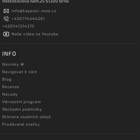
Rostislavovo nám.25 61200 Brno
info
@
kapesni-noze.cz
+420774444281
+420541214375
Naše videa na Youtube
INFO
Novinky 💎
Navigovat k nám
Blog
Recenze
Návody
Věrnostní program
Obchodní podmínky
Ochrana osobních údajů
Prodávané značky