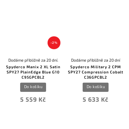
–2 %
Dodáme přibližně za 20 dní.
Dodáme přibližně za 20 dní
Spyderco Manix 2 XL Satin
Spyderco Military 2 CPM
SPY27 PlainEdge Blue G10
SPY27 Compression Cobalt
C95GPCBL2
C36GPCBL2
Do košíku
Do košíku
5 559 Kč
5 633 Kč