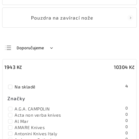
Pouzdra na zavírací nože
Doporučujeme
Nejlevnější
1943
Kč
10304
Kč
Nejdražší
Nejprodávanější
4
Na skladě
Abecedně
Značky
0
A.G.A. CAMPOLIN
0
Acta non verba knives
0
Al Mar
0
AMARE Knives
0
Antonini Knives Italy