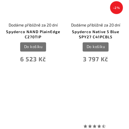
–2 %
Dodáme přibližně za 20 dní
Dodáme přibližně za 20 dní
Spyderco NAND PlainEdge
Spyderco Native 5 Blue
C270TIP
SPY27 C41PCBL5
Do košíku
Do košíku
6 523 Kč
3 797 Kč