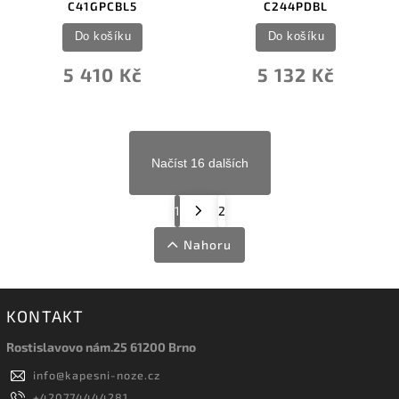
C41GPCBL5
C244PDBL
Do košíku
Do košíku
5 410 Kč
5 132 Kč
Načíst 16 dalších
1
2
Nahoru
KONTAKT
Rostislavovo nám.25 61200 Brno
info
@
kapesni-noze.cz
+420774444281