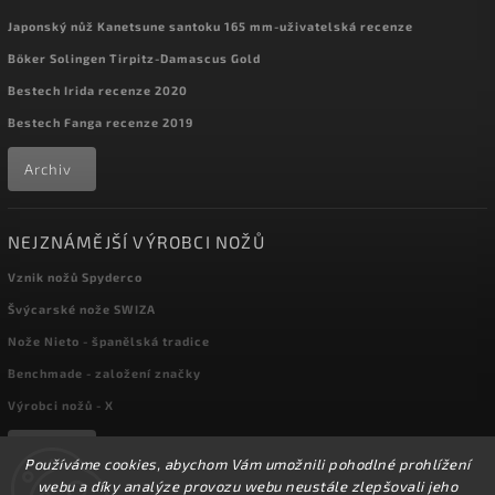
Japonský nůž Kanetsune santoku 165 mm-uživatelská recenze
Böker Solingen Tirpitz-Damascus Gold
Bestech Irida recenze 2020
Bestech Fanga recenze 2019
Archiv
NEJZNÁMĚJŠÍ VÝROBCI NOŽŮ
Vznik nožů Spyderco
Švýcarské nože SWIZA
Nože Nieto - španělská tradice
Benchmade - založení značky
Výrobci nožů - X
Archiv
Používáme cookies, abychom Vám umožnili pohodlné prohlížení
webu a díky analýze provozu webu neustále zlepšovali jeho