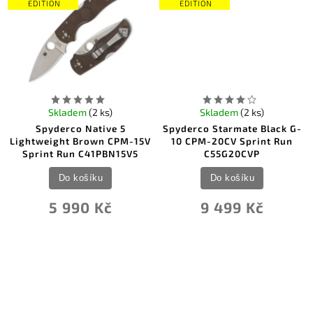
EDITION
EDITION
0
Ostatní
0
Ostatní
0
Pakistan
0
PMP Knives
0
Pro-Tech
0
Puma
0
QSP Knife
0
Real Steel
Skladem
(2 ks)
Skladem
(2 ks)
0
Reate Knives
Spyderco Native 5
Spyderco Starmate Black G-
0
Remette Knife
Lightweight Brown CPM-15V
10 CPM-20CV Sprint Run
0
Remington
Sprint Run C41PBN15V5
C55G20CVP
0
Rockstead Knives
Do košíku
Do košíku
0
Ruike
0
Schrade
5 990 Kč
9 499 Kč
0
Sig Sauer
0
Smith & Wesson
0
SOG Knives
0
Spartan Blades
38
Spyderco
0
SRM Knives
0
Svord
0
Tac Force