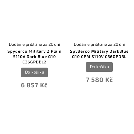
Dodáme přibližně za 20 dní
Dodáme přibližně za 20 dní
Spyderco Military 2 Plain
Spyderco Military DarkBlue
S110V Dark Blue G10
G10 CPM S110V C36GPDBL
C36GPDBL2
Do košíku
Do košíku
7 580 Kč
6 857 Kč