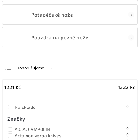
Potapěčské nože
Pouzdra na pevné nože
Doporučujeme
Nejlevnější
1221
Kč
1222
Kč
Nejdražší
Nejprodávanější
0
Na skladě
Abecedně
Značky
0
A.G.A. CAMPOLIN
0
Acta non verba knives