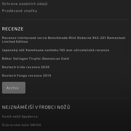
0
Ochrana osobních údajů
ZA-PAS Knives
0
Zero Tolerance
Prodávané značky
RECENZE
Recenze limitované verze Benchmade Mini Osborne 945-221 Damasteel
Limited Edition
Japonský nůž Kanetsune santoku 165 mm-uživatelská recenze
Böker Solingen Tirpitz-Damascus Gold
Bestech Irida recenze 2020
Bestech Fanga recenze 2019
Archiv
NEJZNÁMĚJŠÍ VÝROBCI NOŽŮ
Vznik nožů Spyderco
Švýcarské nože SWIZA