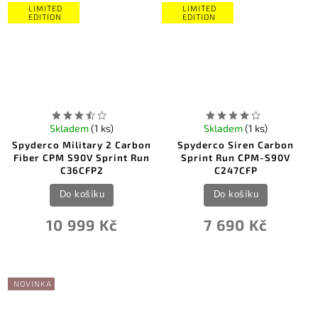
LIMITED
LIMITED
EDITION
EDITION
Skladem
(1 ks)
Skladem
(1 ks)
Spyderco Military 2 Carbon
Spyderco Siren Carbon
Fiber CPM S90V Sprint Run
Sprint Run CPM-S90V
C36CFP2
C247CFP
Do košíku
Do košíku
10 999 Kč
7 690 Kč
NOVINKA