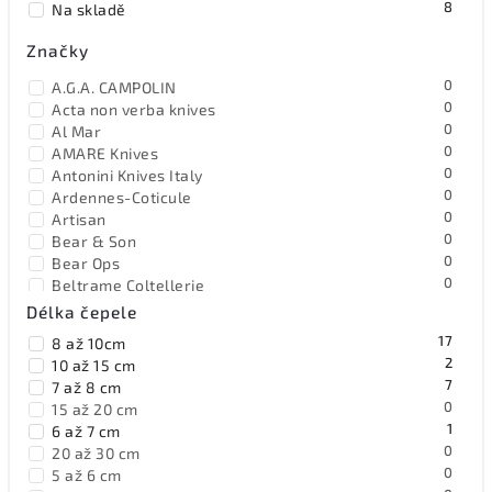
8
Na skladě
Abecedně
Značky
0
A.G.A. CAMPOLIN
0
Acta non verba knives
0
Al Mar
0
AMARE Knives
0
Antonini Knives Italy
0
Ardennes-Coticule
0
Artisan
0
Bear & Son
0
Bear Ops
0
Beltrame Coltellerie
17
Benchmade
Délka čepele
0
Benchmark
17
8 až 10cm
0
Bestech Knives
2
10 až 15 cm
0
Black Fox Knives
7
7 až 8 cm
0
Blackjack
0
15 až 20 cm
0
Böker Solingen
1
6 až 7 cm
0
Browning
0
20 až 30 cm
0
Buck
0
5 až 6 cm
0
BucknBear