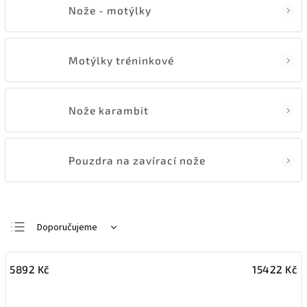
Nože - motýlky
Motýlky tréninkové
Nože karambit
Pouzdra na zavírací nože
Doporučujeme
Nejlevnější
5892
Kč
15422
Kč
Nejdražší
Nejprodávanější