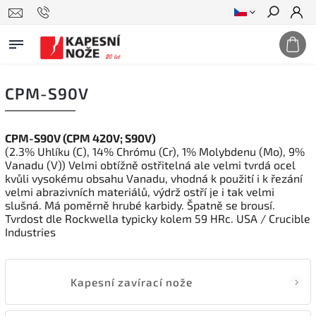
Hledat
CPM-S90V
CPM-S90V (CPM 420V; S90V)
(2.3% Uhlíku (C), 14% Chrómu (Cr), 1% Molybdenu (Mo), 9%
Vanadu (V)) Velmi obtížně ostřitelná ale velmi tvrdá ocel
kvůli vysokému obsahu Vanadu, vhodná k použití i k řezání
velmi abrazivních materiálů, výdrž ostří je i tak velmi
slušná. Má poměrně hrubé karbidy. Špatně se brousí.
Tvrdost dle Rockwella typicky kolem 59 HRc. USA / Crucible
Industries
Kapesní zavírací nože