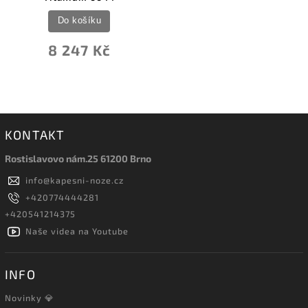
Do košíku
8 247 Kč
KONTAKT
Rostislavovo nám.25 61200 Brno
info
@
kapesni-noze.cz
+420774444281
+420541214375
Naše videa na Youtube
INFO
Novinky 💎