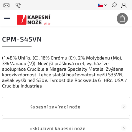
Hledat
CPM-S45VN
(1.48% Uhlíku (C), 16% Chrómu (Cr), 2% Molybdenu (Mo),
3% Vanadu (V)). Novější prášková ocel, vychází ze
spolupráce Crucible a Niagara Specialty Metals. Zvýšena
korozivzdornost. Lehce slabší houževnatost nežli S35VN,
avšak vyšší než S30V. Tvrdost dle Rockwella 61 HRc. USA /
Crucible Industries
Kapesní zavírací nože
Exkluzivní kapesní nože