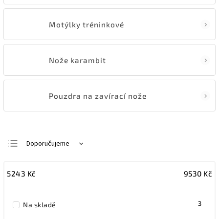
Motýlky tréninkové
Nože karambit
Pouzdra na zavírací nože
Doporučujeme
Nejlevnější
5243
Kč
9530
Kč
Nejdražší
Nejprodávanější
3
Na skladě
Abecedně