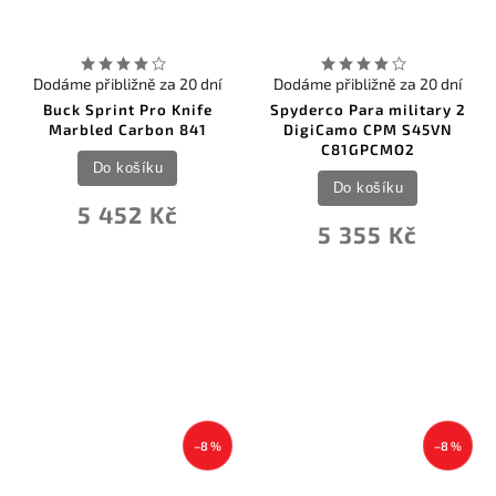
Dodáme přibližně za 20 dní
Dodáme přibližně za 20 dní
Buck Sprint Pro Knife
Spyderco Para military 2
Marbled Carbon 841
DigiCamo CPM S45VN
C81GPCMO2
Do košíku
Do košíku
5 452 Kč
5 355 Kč
–8 %
–8 %