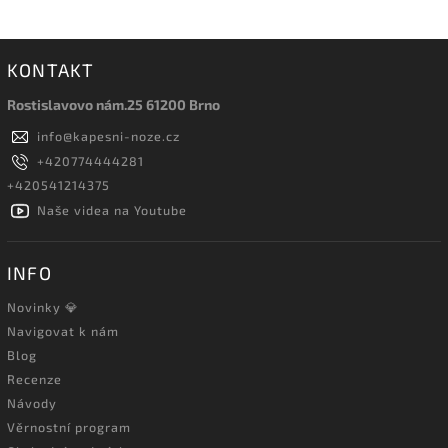
KONTAKT
Rostislavovo nám.25 61200 Brno
info
@
kapesni-noze.cz
+420774444281
+420541214375
Naše videa na Youtube
INFO
Novinky 💎
Navigovat k nám
Blog
Recenze
Návody
Věrnostní program