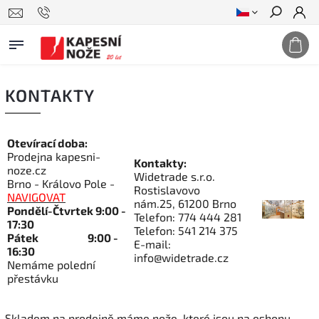
Hledat
KONTAKTY
Otevírací doba:
Prodejna kapesni-
Kontakty:
noze.cz
Widetrade s.r.o.
Brno - Královo Pole -
Rostislavovo
NAVIGOVAT
nám.25,
61200 Brno
Pondělí-Čtvrtek 9:00 -
Telefon: 774 444 281
17:30
Telefon: 541 214 375
Pátek 9:00 -
E-mail:
16:30
info@widetrade.cz
Nemáme polední
přestávku
Skladem na prodejně máme nože, které jsou na eshopu