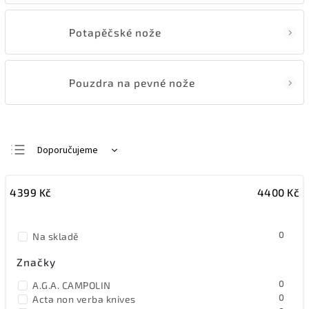
Potapěčské nože
Pouzdra na pevné nože
Doporučujeme
Nejlevnější
4399
Kč
4400
Kč
Nejdražší
Nejprodávanější
0
Na skladě
Abecedně
Značky
0
A.G.A. CAMPOLIN
0
Acta non verba knives