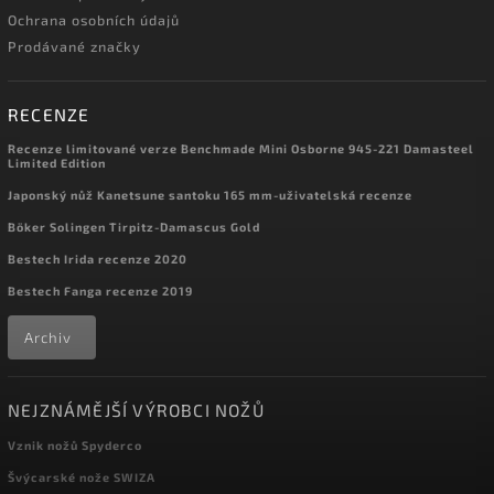
0
ZA-PAS Knives
Ochrana osobních údajů
0
Zero Tolerance
Prodávané značky
RECENZE
Recenze limitované verze Benchmade Mini Osborne 945-221 Damasteel
Limited Edition
Japonský nůž Kanetsune santoku 165 mm-uživatelská recenze
Böker Solingen Tirpitz-Damascus Gold
Bestech Irida recenze 2020
Bestech Fanga recenze 2019
Archiv
NEJZNÁMĚJŠÍ VÝROBCI NOŽŮ
Vznik nožů Spyderco
Švýcarské nože SWIZA