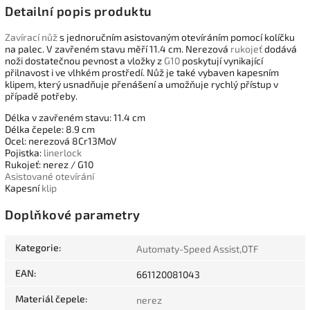
Detailní popis produktu
Zavírací nůž
s jednoručním asistovaným otevíráním pomocí kolíčku
na palec. V zavřeném stavu měří 11.4 cm. Nerezová
rukojeť
dodává
noži dostatečnou pevnost a vložky z
G10
poskytují vynikající
přilnavost i ve vlhkém prostředí. Nůž je také vybaven kapesním
klipem, který usnadňuje přenášení a umožňuje rychlý přístup v
případě potřeby.
Délka v zavřeném stavu: 11.4 cm
Délka čepele: 8.9 cm
Ocel: nerezová 8Cr13MoV
Pojistka:
linerlock
Rukojeť: nerez / G10
Asistované otevírání
Kapesní
klip
Doplňkové parametry
Kategorie
:
Automaty-Speed Assist,OTF
EAN
:
661120081043
Materiál čepele
:
nerez