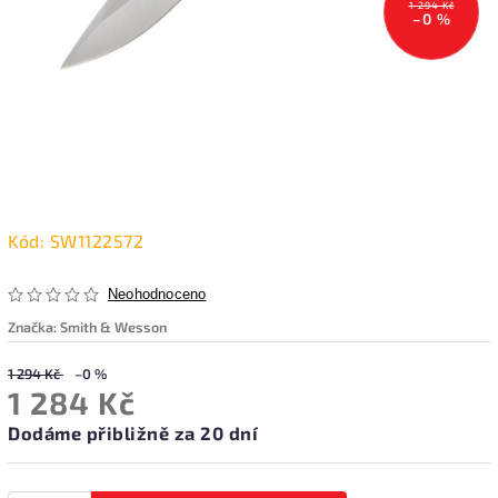
1 294 Kč
–0 %
Kód:
SW1122572
Neohodnoceno
Značka:
Smith & Wesson
1 294 Kč
–0 %
1 284 Kč
Dodáme přibližně za 20 dní