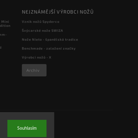
NEJZNÁMĚJŠÍ VÝROBCI NOŽŮ
 Mini
Vznik nožů Spyderco
dition
Švýcarské nože SWIZA
 mm-
Nože Nieto - španělská tradice
d
Benchmade - založení značky
Výrobci nožů - X
Archiv
Souhlasím