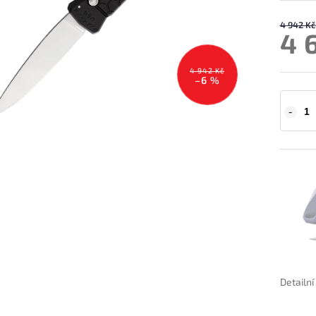
4 942 Kč
4 
4 942 Kč
–6 %
Detailn