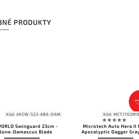
BNÉ PRODUKTY
10 871 Kč
–2 %
A-DAM
Kód:
MCT1702M1BMHWB
cm -
Microtech Auto Hera II Mini
Mic
de
Apocalyptic Dagger Gray Bat