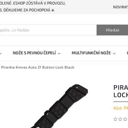
OLENÉ. ESHOP ZŮSTÁVÁ V PROVOZU,
NOVINK
. DĚKUJEME ZA POCHOPENÍ.☀️
Hledat
NOŽE S PEVNOU ČEPELÍ
MULTIFUNKČNÍ NOŽE
Piranha Knives Auto 21 Button Lock Black
PIR
LOC
Kód:
P