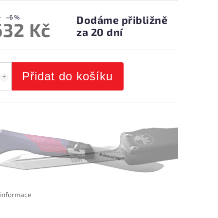
–6 %
Dodáme přibližně
632 Kč
za 20 dní
Přidat do košíku
í informace