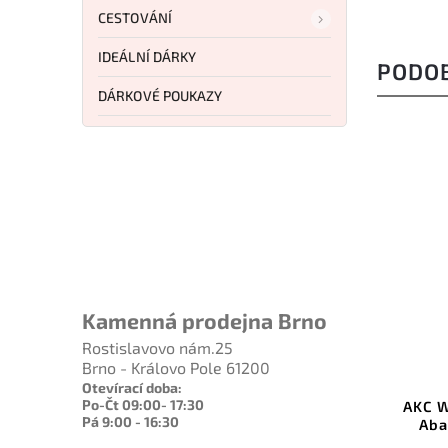
CESTOVÁNÍ
IDEÁLNÍ DÁRKY
PODO
DÁRKOVÉ POUKAZY
UZE
SY
M
Kamenná prodejna Brno
1 949 Kč
–20 %
Rostislavovo nám.25
Brno - Královo Pole 61200
Kód:
AKCF14-CF
Kód:
AKCW-S23-AB
Otevírací doba:
Po-Čt 09:00- 17:30
treme F-14 OTF bayonet
AKC WORLD Swinguard 23
Pá 9:00 - 16:30
Carbon Fiber
Abalone-Damascus Bla