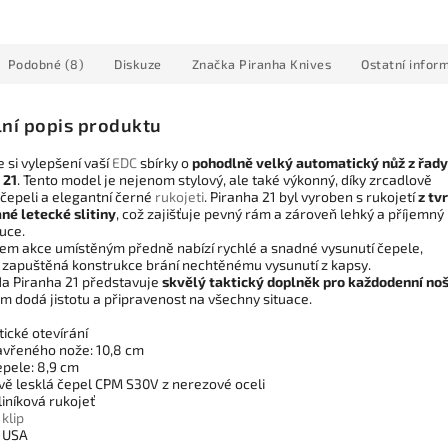
Podobné (8)
Diskuze
Značka
Piranha Knives
Ostatní infor
lní popis produktu
 si vylepšení vaší
EDC
sbírky o
pohodlně velký automatický nůž z řady
 21
. Tento model je nejenom stylový, ale také výkonný, díky zrcadlově
 čepeli a elegantní černé
rukojeti
. Piranha 21 byl vyroben s rukojetí
z tv
né letecké slitiny
, což zajišťuje pevný rám a zároveň lehký a příjemný
ruce.
tkem akce umístěným předně nabízí rychlé a snadné vysunutí čepele,
 zapuštěná konstrukce brání nechtěnému vysunutí z kapsy.
da Piranha 21 představuje
skvělý taktický doplněk pro každodenní no
m dodá jistotu a připravenost na všechny situace.
ické otevírání
avřeného nože: 10,8 cm
epele: 8,9 cm
vě lesklá čepel CPM S30V z nerezové oceli
iníková rukojeť
í
klip
 USA