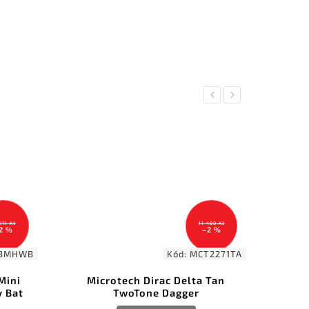
Previous
Next
11 480 Kč
–2 %
Kód:
MCT2271TA
Kód:
SW1
rotech Dirac Delta Tan
Smith & Wesson Extrem
TwoTone Dagger
1206286