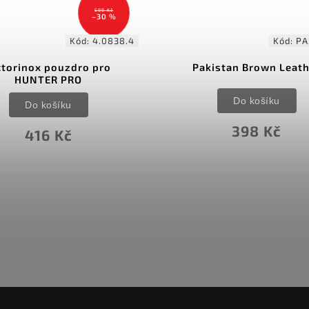
599 Kč
–30 %
Kód:
4.0838.4
Kód:
PA
ctorinox pouzdro pro
Pakistan Brown Leat
HUNTER PRO
Do košíku
Do košíku
398 Kč
416 Kč