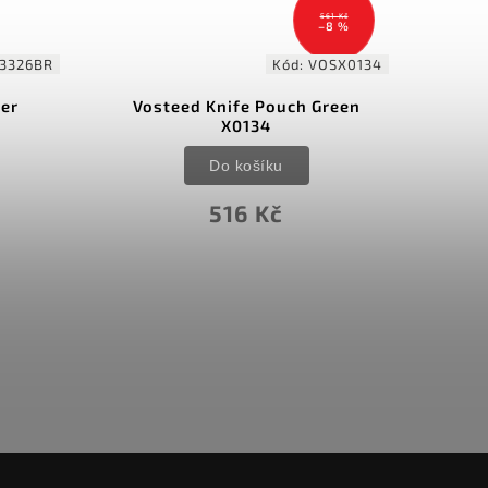
561 Kč
–8 %
3326BR
Kód:
VOSX0134
her
Vosteed Knife Pouch Green
X0134
Do košíku
516 Kč