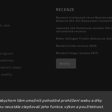
RECENZE
Recenze limitované verze Benchmade

Osborne 945-221 Damasteel Limited E
 k nám
Japonský nůž Kanetsune santoku 165
uživatelská recenze
Böker Solingen Tirpitz-Damascus Gol
Bestech Irida recenze 2020
Bestech Fanga recenze 2019
 program
podmínky
Archiv
obních údajů
 značky
Copyright 2026
kapesni-noze.cz
. Všechna práva vyhrazena.
abychom Vám umožnili pohodlné prohlížení webu a díky
Upravit nastavení cookies
 neustále zlepšovali jeho funkce, výkon a použitelnost.