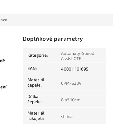
mace
Doplňkové parametry
Automaty-Speed
Kategorie
:
Assist,OTF
rdě
EAN
:
400011101695
Materiál
CPM-S30V
čepele
:
šení
,
Délka
8 až 10cm
čepele
:
Materiál
slitina
rukojeti
: