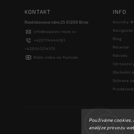
KONTAKT
INFO
Rostislavovo nám.25 61200 Brno
Novinky 
Navigovat
info
@
kapesni-noze.cz
Blog
+420774444281
Recenze
+420541214375
Návody
Naše videa na Youtube
Věrnostní
Obchodní 
Ochrana os
Prodávané
Používáme cookies, 
analýze provozu webu