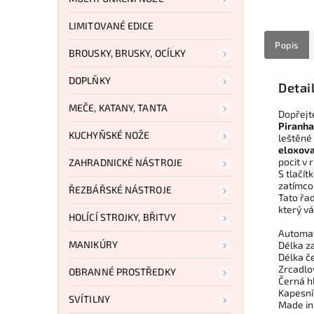
LIMITOVANÉ EDICE
Popis
BROUSKY, BRUSKY, OCÍLKY
DOPLŇKY
Detai
MEČE, KATANY, TANTA
Dopřejte
Piranha
KUCHYŇSKÉ NOŽE
leštěné
eloxova
pocit v 
ZAHRADNICKÉ NÁSTROJE
S tlačí
zatímco
ŘEZBÁŘSKÉ NÁSTROJE
Tato řa
který vá
HOLÍCÍ STROJKY, BŘITVY
Automat
MANIKÚRY
Délka z
Délka č
Zrcadlo
OBRANNÉ PROSTŘEDKY
Černá hl
Kapesn
SVÍTILNY
Made in