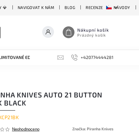
Y 💎
NAVIGOVAT K NÁM
BLOG
RECENZE
NÁVODY
Nákupní košík
Prázdný košík
LIMITOVANÉ EDICE
BROUSKY, BRUSKY, OCÍLKY
+420774444281
DOPLŇKY
ANHA KNIVES AUTO 21 BUTTON
K BLACK
KCP21BK
Značka:
Piranha Knives
Neohodnoceno