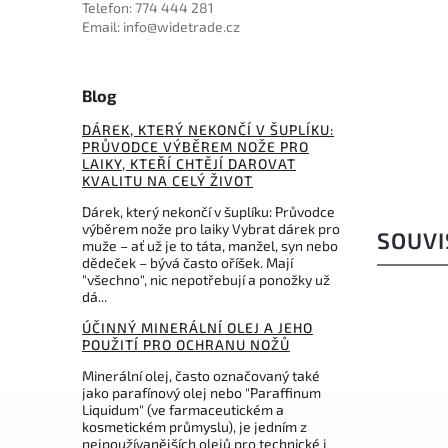
Telefon: 774 444 281
Do košíku
Do košíku
Email: info@widetrade.cz
1 540 Kč
3 639 Kč
Blog
DÁREK, KTERÝ NEKONČÍ V ŠUPLÍKU:
PRŮVODCE VÝBĚREM NOŽE PRO
LAIKY, KTEŘÍ CHTĚJÍ DAROVAT
KVALITU NA CELÝ ŽIVOT
Dárek, který nekončí v šuplíku: Průvodce
výběrem nože pro laiky Vybrat dárek pro
SOUVI
muže – ať už je to táta, manžel, syn nebo
dědeček – bývá často oříšek. Mají
"všechno", nic nepotřebují a ponožky už
dá...
ÚČINNÝ MINERÁLNÍ OLEJ A JEHO
POUŽITÍ PRO OCHRANU NOŽŮ
Minerální olej, často označovaný také
jako parafínový olej nebo "Paraffinum
Liquidum" (ve farmaceutickém a
kosmetickém průmyslu), je jedním z
nejpoužívanějších olejů pro technické i