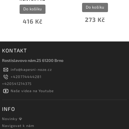
Do košíku
Do košíku
273 Kč
416 Kč
KONTAKT
Rostislavovo nám.25 61200 Brno
info
@
kapesni-noze.cz
+420774444281
+420541214375
Naše videa na Youtube
INFO
Novinky 💎
Navigovat k nám