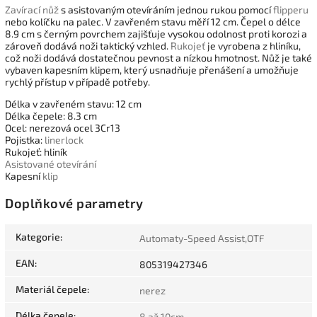
Zavírací nůž
s asistovaným otevíráním jednou rukou pomocí
flipperu
nebo kolíčku na palec. V zavřeném stavu měří 12 cm. Čepel o délce
8.9 cm s černým povrchem zajišťuje vysokou odolnost proti korozi a
zároveň dodává noži taktický vzhled.
Rukojeť
je vyrobena z hliníku,
což noži dodává dostatečnou pevnost a nízkou hmotnost. Nůž je také
vybaven kapesním klipem, který usnadňuje přenášení a umožňuje
rychlý přístup v případě potřeby.
Délka v zavřeném stavu: 12 cm
Délka čepele: 8.3 cm
Ocel: nerezová ocel 3Cr13
Pojistka:
linerlock
Rukojeť: hliník
Asistované otevírání
Kapesní
klip
Doplňkové parametry
Kategorie
:
Automaty-Speed Assist,OTF
EAN
:
805319427346
Materiál čepele
:
nerez
Délka čepele
:
8 až 10cm