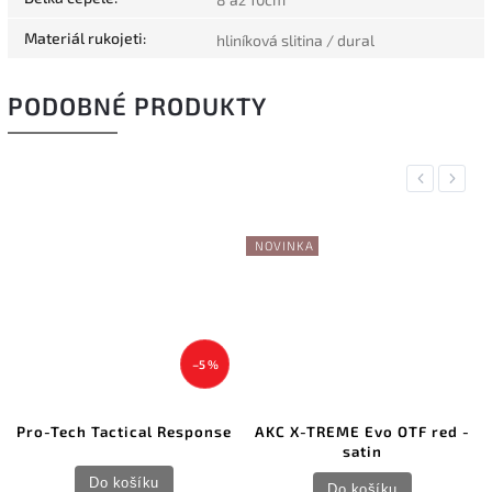
Materiál rukojeti
:
hliníková slitina / dural
PODOBNÉ PRODUKTY
Previous
Next
NOVINKA
–5 %
Pro-Tech Tactical Response
AKC X-TREME Evo OTF red -
satin
Do košíku
Do košíku