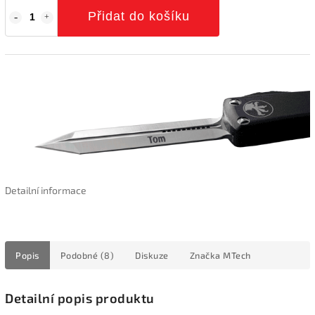
Přidat do košíku
Detailní informace
Popis
Podobné (8)
Diskuze
Značka
MTech
Detailní popis produktu