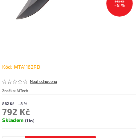
862 Kč
–8 %
Kód:
MTA1162RD
Neohodnoceno
Značka:
MTech
862 Kč
–8 %
792 Kč
Skladem
(1 ks)