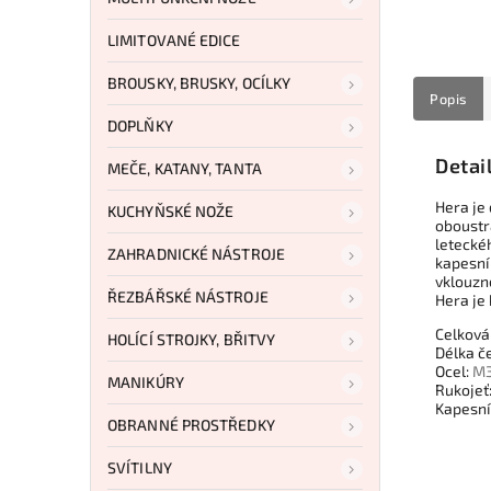
LIMITOVANÉ EDICE
BROUSKY, BRUSKY, OCÍLKY
Popis
DOPLŇKY
Detai
MEČE, KATANY, TANTA
Hera je 
KUCHYŇSKÉ NOŽE
oboustr
letecké
ZAHRADNICKÉ NÁSTROJE
kapesn
vklouzn
ŘEZBÁŘSKÉ NÁSTROJE
Hera je
Celková 
HOLÍCÍ STROJKY, BŘITVY
Délka č
Ocel:
M
MANIKÚRY
Rukojeť:
Kapesní 
OBRANNÉ PROSTŘEDKY
SVÍTILNY