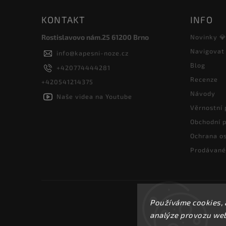
KONTAKT
INFO
Rostislavovo nám.25 61200 Brno
Novinky 
Navigovat
info
@
kapesni-noze.cz
Blog
+420774444281
Recenze
+420541214375
Návody
Naše videa na Youtube
Věrnostní
Obchodní 
Ochrana os
Prodávané
Používáme cookies, 
analýze provozu webu