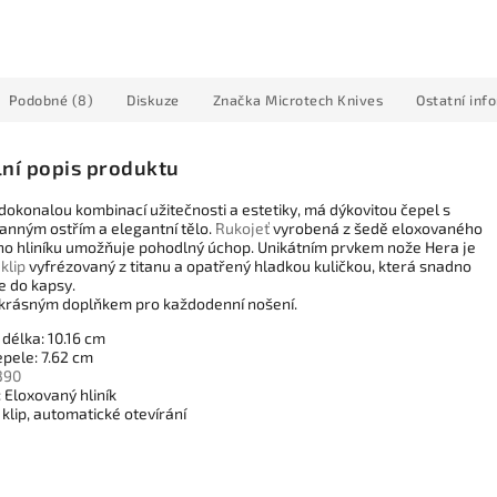
Podobné (8)
Diskuze
Značka
Microtech Knives
Ostatní inf
lní popis produktu
dokonalou kombinací užitečnosti a estetiky, má dýkovitou čepel s
anným ostřím a elegantní tělo.
Rukojeť
vyrobená z šedě eloxovaného
ho hliníku umožňuje pohodlný úchop. Unikátním prvkem nože Hera je
í
klip
vyfrézovaný z titanu a opatřený hladkou kuličkou, která snadno
e do kapsy.
 krásným doplňkem pro každodenní nošení.
délka: 10.16 cm
epele: 7.62 cm
390
 Eloxovaný hliník
klip, automatické otevírání