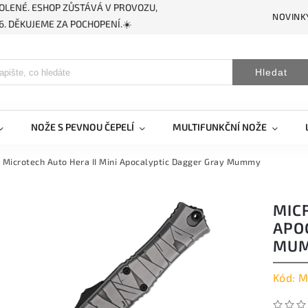
OLENÉ. ESHOP ZŮSTÁVÁ V PROVOZU,
NOVINK
. DĚKUJEME ZA POCHOPENÍ.☀️
Hledat
NOŽE S PEVNOU ČEPELÍ
MULTIFUNKČNÍ NOŽE
Microtech Auto Hera II Mini Apocalyptic Dagger Gray Mummy
MICR
APO
MU
Kód:
M