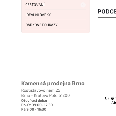
CESTOVÁNÍ
PODO
IDEÁLNÍ DÁRKY
DÁRKOVÉ POUKAZY
12 746 Kč
–8 %
Kamenná prodejna Brno
Kód:
MCT70210AP
Rostislavovo nám.25
Brno - Královo Pole 61200
Microtech Hera Apocalyptic
Origi
Otevírací doba:
Dagger Black
Ab
Po-Čt 09:00- 17:30
Pá 9:00 - 16:30
Do košíku