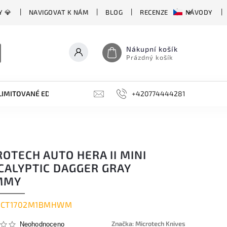
Y 💎
NAVIGOVAT K NÁM
BLOG
RECENZE
NÁVODY
Nákupní košík
Prázdný košík
LIMITOVANÉ EDICE
BROUSKY, BRUSKY, OCÍLKY
+420774444281
DOPLŇKY
OTECH AUTO HERA II MINI
CALYPTIC DAGGER GRAY
MMY
CT1702M1BMHWM
Značka:
Microtech Knives
Neohodnoceno