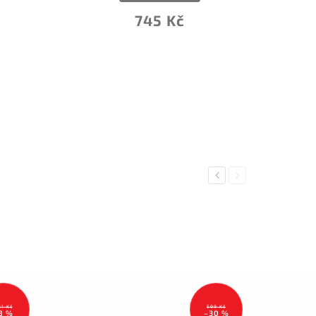
745 Kč
Previous
Next
61 Kč
599 Kč
8 %
–30 %