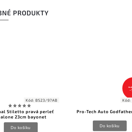
BNÉ PRODUKTY
8 
–
Kód:
BS23/97AB
Kód:
nal Stiletto pravá perleť
Pro-Tech Auto Godfathe
alone 23cm bayonet
Do košíku
Do košíku