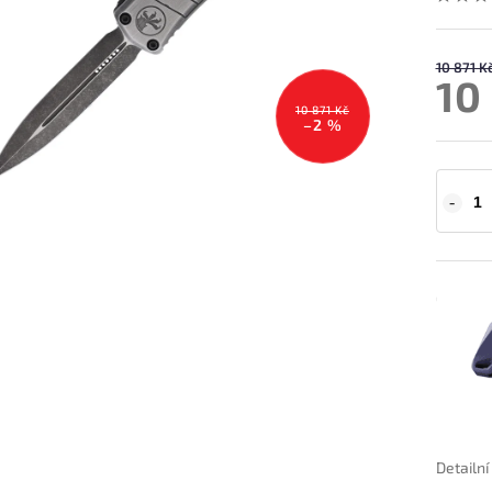
10 871 K
10
10 871 Kč
–2 %
Detailn