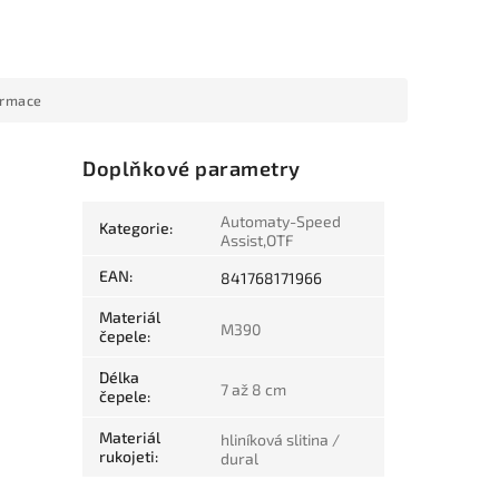
ormace
Doplňkové parametry
Automaty-Speed
Kategorie
:
Assist,OTF
EAN
:
841768171966
Materiál
M390
čepele
:
Délka
7 až 8 cm
čepele
:
Materiál
hliníková slitina /
rukojeti
:
dural