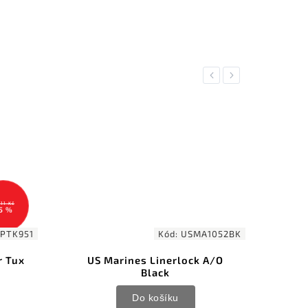
Previous
Next
NOVINK
LIMI
EDIT
611 Kč
5 %
PTK951
Kód:
USMA1052BK
r Tux
US Marines Linerlock A/O
A
Black
Lim
Do košíku