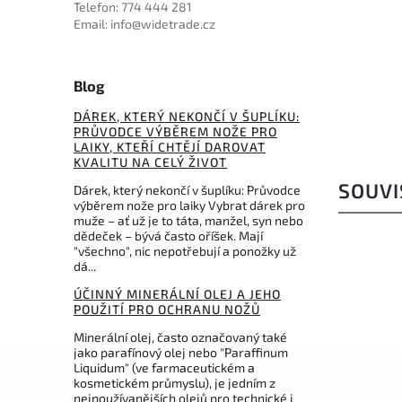
Telefon: 774 444 281
11 714 Kč
Email: info@widetrade.cz
Blog
DÁREK, KTERÝ NEKONČÍ V ŠUPLÍKU:
PRŮVODCE VÝBĚREM NOŽE PRO
LAIKY, KTEŘÍ CHTĚJÍ DAROVAT
KVALITU NA CELÝ ŽIVOT
SOUVI
Dárek, který nekončí v šuplíku: Průvodce
výběrem nože pro laiky Vybrat dárek pro
muže – ať už je to táta, manžel, syn nebo
dědeček – bývá často oříšek. Mají
"všechno", nic nepotřebují a ponožky už
dá...
ÚČINNÝ MINERÁLNÍ OLEJ A JEHO
POUŽITÍ PRO OCHRANU NOŽŮ
Minerální olej, často označovaný také
jako parafínový olej nebo "Paraffinum
Liquidum" (ve farmaceutickém a
kosmetickém průmyslu), je jedním z
nejpoužívanějších olejů pro technické i