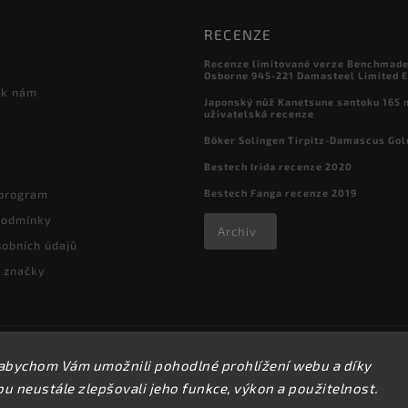
RECENZE
Recenze limitované verze Benchmade

Osborne 945-221 Damasteel Limited E
 k nám
Japonský nůž Kanetsune santoku 165
uživatelská recenze
Böker Solingen Tirpitz-Damascus Gol
Bestech Irida recenze 2020
Bestech Fanga recenze 2019
 program
podmínky
Archiv
obních údajů
 značky
Copyright 2026
kapesni-noze.cz
. Všechna práva vyhrazena.
abychom Vám umožnili pohodlné prohlížení webu a díky
Upravit nastavení cookies
 neustále zlepšovali jeho funkce, výkon a použitelnost.