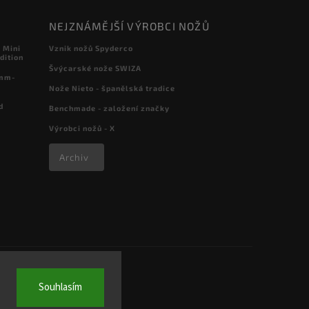
NEJZNÁMĚJŠÍ VÝROBCI NOŽŮ
 Mini
Vznik nožů Spyderco
dition
Švýcarské nože SWIZA
 mm-
Nože Nieto - španělská tradice
d
Benchmade - založení značky
Výrobci nožů - X
Archiv
Souhlasím