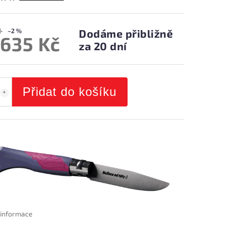
č
–2 %
Dodáme přibližně
 635 Kč
za 20 dní
Přidat do košíku
í informace