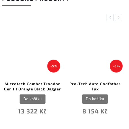
Previous
Next
–5 %
–5 %
Microtech Combat Troodon
Pro-Tech Auto Godfather
Gen III Orange Black Dagger
Tux
Do košíku
Do košíku
13 322 Kč
8 154 Kč