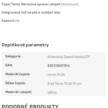
Čepel Tanto. Nerezová úprava rukojeti
Stonewash
.
Integrovaný nůž na pás a rozbíječ skla.
Kapesní
klip
Doplňkové parametry
Kategorie
:
Automaty-Speed Assist,OTF
EAN
:
805319097914
Materiál čepele
:
nerez PLUS
Délka čepele
:
8 až 10cm
,
10 až 15 cm
Materiál rukojeti
:
slitina
PODOBNÉ PRODUKTY