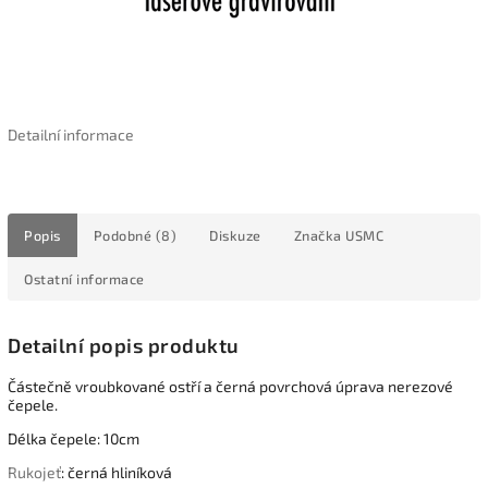
Detailní informace
Popis
Podobné (8)
Diskuze
Značka
USMC
Ostatní informace
Detailní popis produktu
Částečně vroubkované ostří a černá povrchová úprava nerezové
čepele.
Délka čepele: 10cm
Rukojeť
: černá hliníková