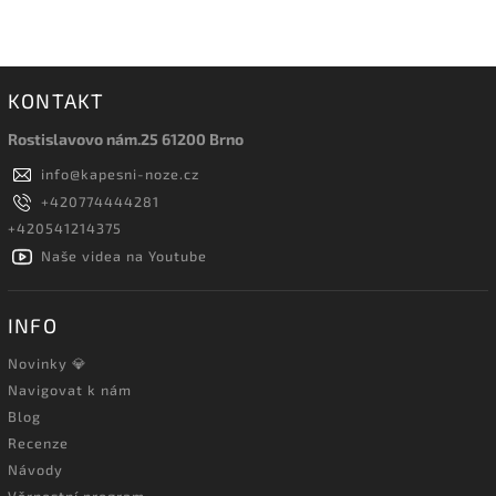
KONTAKT
Rostislavovo nám.25 61200 Brno
info
@
kapesni-noze.cz
+420774444281
+420541214375
Naše videa na Youtube
INFO
Novinky 💎
Navigovat k nám
Blog
Recenze
Návody