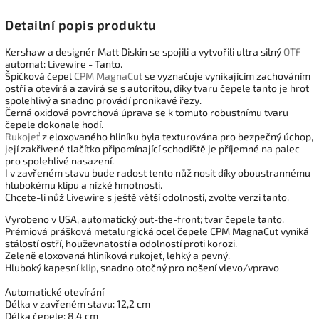
Detailní popis produktu
Kershaw a designér Matt Diskin se spojili a vytvořili ultra silný
OTF
automat: Livewire - Tanto.
Špičková čepel
CPM MagnaCut
se vyznačuje vynikajícím zachováním
ostří a otevírá a zavírá se s autoritou, díky tvaru čepele tanto je hrot
spolehlivý a snadno provádí pronikavé řezy.
Černá oxidová povrchová úprava se k tomuto robustnímu tvaru
čepele dokonale hodí.
Rukojeť
z eloxovaného hliníku byla texturována pro bezpečný úchop,
její zakřivené tlačítko připomínající schodiště je příjemné na palec
pro spolehlivé nasazení.
I v zavřeném stavu bude radost tento nůž nosit díky oboustrannému
hlubokému klipu a nízké hmotnosti.
Chcete-li nůž Livewire s ještě větší odolností, zvolte verzi tanto.
Vyrobeno v USA, automatický out-the-front; tvar čepele tanto.
Prémiová prášková metalurgická ocel čepele CPM MagnaCut vyniká
stálostí ostří, houževnatostí a odolností proti korozi.
Zeleně eloxovaná hliníková rukojeť, lehký a pevný.
Hluboký kapesní
klip
, snadno otočný pro nošení vlevo/vpravo
Automatické otevírání
Délka v zavřeném stavu: 12,2 cm
Délka čepele: 8,4 cm