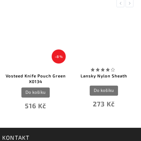
Previous
Next
–8 %
Vosteed Knife Pouch Green
Lansky Nylon Sheath
X0134
Do košíku
Do košíku
273 Kč
516 Kč
KONTAKT