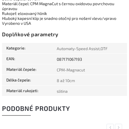
Materiál čepel: CPM MagnaCut s černou oxidovou povrchovou
úpravou
Rukojeť: eloxovaný hliník
Hluboký kapesní klip je snadno otočný pro nošení vlevo/vpravo
Vyrobeno v USA
Doplňkové parametry
Kategorie
:
Automaty-Speed Assist,OTF
EAN
:
087171067193
Materiál čepele
:
CPM-Magnacut
Délka čepele
:
8 až 10cm
Materiál rukojeti
:
slitina
PODOBNÉ PRODUKTY
Previous
Next