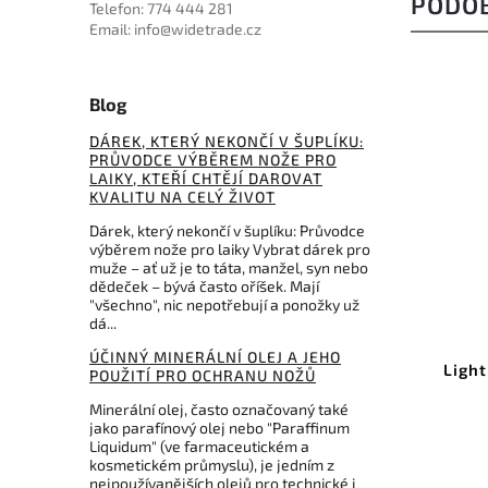
PODO
Telefon: 774 444 281
Email: info@widetrade.cz
Blog
DÁREK, KTERÝ NEKONČÍ V ŠUPLÍKU:
PRŮVODCE VÝBĚREM NOŽE PRO
LAIKY, KTEŘÍ CHTĚJÍ DAROVAT
KVALITU NA CELÝ ŽIVOT
Dárek, který nekončí v šuplíku: Průvodce
výběrem nože pro laiky Vybrat dárek pro
muže – ať už je to táta, manžel, syn nebo
dědeček – bývá často oříšek. Mají
"všechno", nic nepotřebují a ponožky už
dá...
Kód:
MCT1581ST
ÚČINNÝ MINERÁLNÍ OLEJ A JEHO
Microtech Exocet
Light
POUŽITÍ PRO OCHRANU NOŽŮ
Stormtrooper White Tanto
White Aluminum
Minerální olej, často označovaný také
jako parafínový olej nebo "Paraffinum
Liquidum" (ve farmaceutickém a
Do košíku
kosmetickém průmyslu), je jedním z
nejpoužívanějších olejů pro technické i