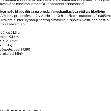
 rovnováha mezi robustností a každodenní přenosností.
kce nože klade důraz na precizní mechaniku, bez vůlí a s hladkým
. Vhodný pro profesionály v ozbrojených složkách, outdoorové nadšenc
uživatele, kteří vyžadují nástroj s maximální spolehlivostí, odolností a
 v každé situaci.
 délka: 21,5 cm
pele: 9,1 cm
pele: 2,8 mm
t: 131 g
l čepele: ocel M390
 rukojeti: hliník