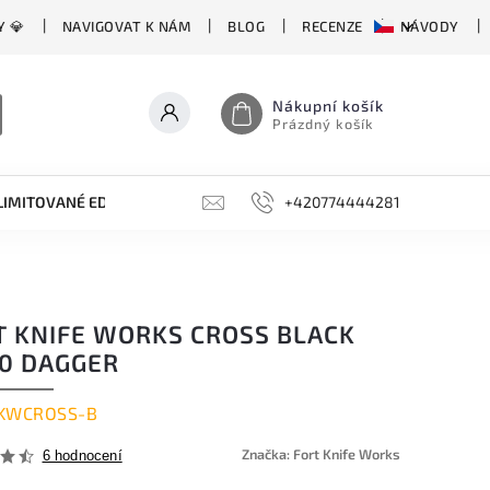
Y 💎
NAVIGOVAT K NÁM
BLOG
RECENZE
NÁVODY
Nákupní košík
Prázdný košík
LIMITOVANÉ EDICE
BROUSKY, BRUSKY, OCÍLKY
+420774444281
DOPLŇKY
T KNIFE WORKS CROSS BLACK
0 DAGGER
KWCROSS-B
Značka:
Fort Knife Works
6 hodnocení