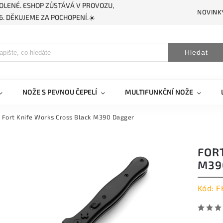
OLENÉ. ESHOP ZŮSTÁVÁ V PROVOZU,
NOVINK
. DĚKUJEME ZA POCHOPENÍ.☀️
Hledat
NOŽE S PEVNOU ČEPELÍ
MULTIFUNKČNÍ NOŽE
Fort Knife Works Cross Black M390 Dagger
FOR
M39
Kód:
F