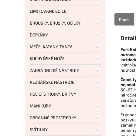
LIMITOVANÉ EDICE
Popis
BROUSKY, BRUSKY, OCÍLKY
DOPLŇKY
Detai
MEČE, KATANY, TANTA
Fort Kn
automat
KUCHYŇSKÉ NOŽE
každod
vnitřní
nutnosti
ZAHRADNICKÉ NÁSTROJE
Čepel t
ŘEZBÁŘSKÉ NÁSTROJE
nejodol
60–62 HR
HOLÍCÍ STROJKY, BŘITVY
náročné
zajišťuj
běžném 
MANIKÚRY
Ergonom
OBRANNÉ PROSTŘEDKY
poskytu
zámek m
SVÍTILNY
během p
mm, z t