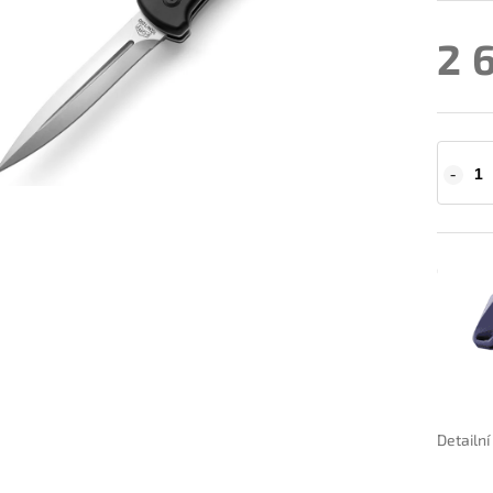
2 
Detailn