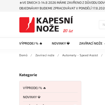
☀️VE DNECH 3-14.8 2026 MÁME ZAVŘENO Z DŮVODU DOV
OBJEDNÁVKY BUDEME ZPRACOVÁVAT V PONDĚLÍ 17.8.2026
VÝPRODEJ % 🔥
NOVINKY 💎
ZAVÍRACÍ NOŽE
Domů
/
Zavírací nože
/
Automaty - Speed Assist
/
Kategorie
VÝPRODEJ % 🔥
NOVINKY 💎