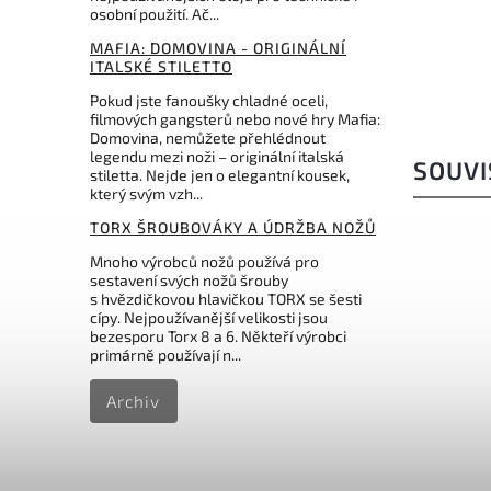
9 420 Kč
osobní použití. Ač...
MAFIA: DOMOVINA - ORIGINÁLNÍ
ITALSKÉ STILETTO
Pokud jste fanoušky chladné oceli,
filmových gangsterů nebo nové hry Mafia:
Domovina, nemůžete přehlédnout
legendu mezi noži – originální italská
SOUVI
stiletta. Nejde jen o elegantní kousek,
který svým vzh...
TORX ŠROUBOVÁKY A ÚDRŽBA NOŽŮ
Mnoho výrobců nožů používá pro
sestavení svých nožů šrouby
s hvězdičkovou hlavičkou TORX se šesti
cípy. Nejpoužívanější velikosti jsou
bezesporu Torx 8 a 6. Někteří výrobci
primárně používají n...
Archiv
561 Kč
–8 %
Kód:
VOSX0134