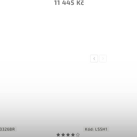
11 445 Kč
Previous
Next
3326BR
Kód:
LSSH1