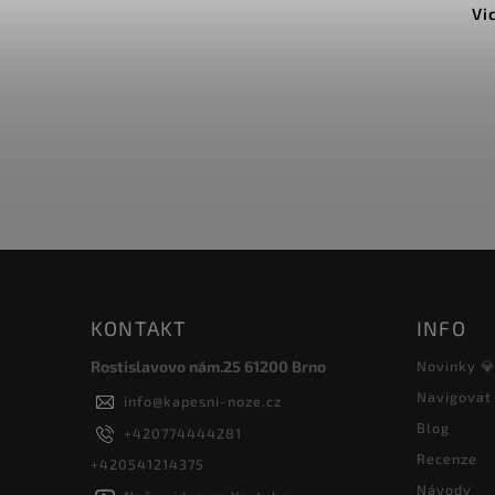
Vosteed Knife Pouch Green
Vi
X0134
Do košíku
516 Kč
KONTAKT
INFO
Rostislavovo nám.25 61200 Brno
Novinky 
Navigovat
info
@
kapesni-noze.cz
Blog
+420774444281
Recenze
+420541214375
Návody