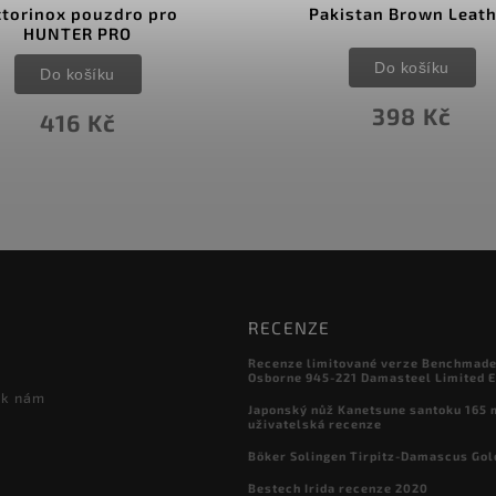
ctorinox pouzdro pro
Pakistan Brown Leat
HUNTER PRO
Do košíku
Do košíku
398 Kč
416 Kč
RECENZE
Recenze limitované verze Benchmade

Osborne 945-221 Damasteel Limited E
 k nám
Japonský nůž Kanetsune santoku 165
uživatelská recenze
Böker Solingen Tirpitz-Damascus Gol
Bestech Irida recenze 2020