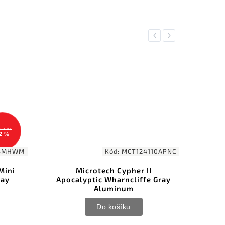
Previous
Next
871 Kč
2 %
1BMHWM
Kód:
MCT124110APNC
Mini
Microtech Cypher II
A
ray
Apocalyptic Wharncliffe Gray
Aluminum
Do košíku