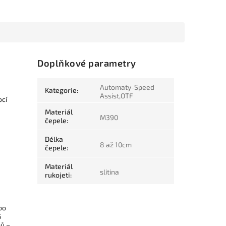
Doplňkové parametry
Automaty-Speed
Kategorie
:
Assist,OTF
ocí
Materiál
M390
čepele
:
Délka
8 až 10cm
čepele
:
Materiál
slitina
rukojeti
:
bo
5
mů –