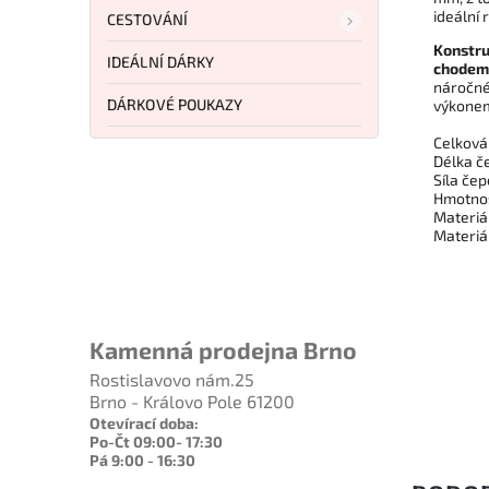
ideální
CESTOVÁNÍ
Konstru
IDEÁLNÍ DÁRKY
chodem
náročné 
DÁRKOVÉ POUKAZY
výkonem
Celková
Délka če
Síla če
Hmotnos
Materiá
Materiál
Kamenná prodejna Brno
Rostislavovo nám.25
Brno - Královo Pole 61200
Otevírací doba:
Po-Čt 09:00- 17:30
Pá 9:00 - 16:30