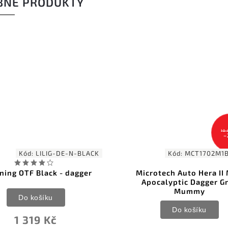
BNÉ PRODUKTY
10 
–
Kód:
LILIG-DE-N-BLACK
Kód:
MCT1702M
ning OTF Black - dagger
Microtech Auto Hera II 
Apocalyptic Dagger G
Mummy
Do košíku
Do košíku
1 319 Kč