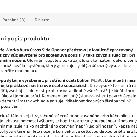
Podobné (8)
Diskuze
lní popis produktu
ife Works Auto Cross Side Opener představuje kvalitně zpracovaný
ický nůž navržený pro spolehlivé použití v taktických situacích i při
enním nošení
. Otevírání čepele z boku zajišťuje okamžitou reakci s pom
ho pružinového systému, který generuje rychlý a důrazný výsuv – bez
 složité manipulace.
ypu dýka je vyrobena z prvotřídní oceli Böhler
M390
, která patří mezi
nější práškové nástrojové ocele současnosti
. Díky vysoké tvrdosti (cca
C), vynikající odolnosti proti korozi a dlouhé výdrži ostří je ideální pro
 úkoly i jemnou práci. Kamenem omílaný (
stonewashed
) povrch čepele
e decentní matný vzhled a snižuje viditelnost drobných škrábanců při
používání.
ické tělo
rukojeti
vyrobené z černě anodizovaného leteckého hliníku
je lehkost, pevnost i výborný úchop. Integrovaný bezpečnostní posuvný
inimalizuje riziko nechtěného otevření například při nošení v kapse ne
ohybu v terénu. Tělo nože je kompaktní, s celkovou délkou přibližně 21
oho samotná čepel měří zhruba 91 mm. Hmotnost činí přibližně 131 gra