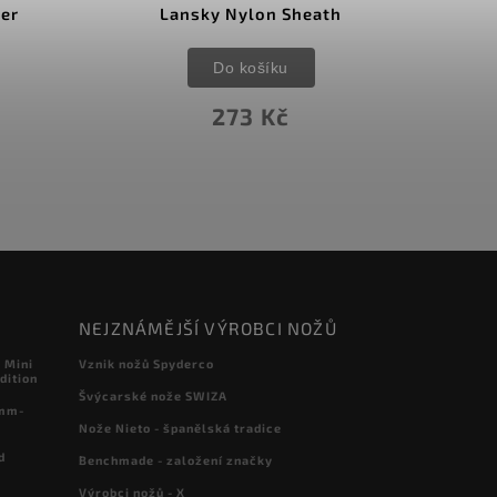
her
Lansky Nylon Sheath
Do košíku
273 Kč
NEJZNÁMĚJŠÍ VÝROBCI NOŽŮ
 Mini
Vznik nožů Spyderco
dition
Švýcarské nože SWIZA
 mm-
Nože Nieto - španělská tradice
d
Benchmade - založení značky
Výrobci nožů - X