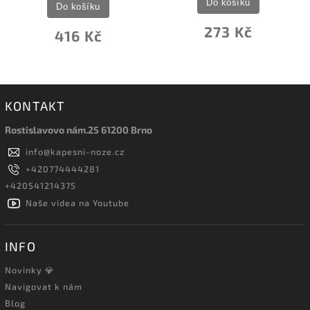
Do košíku
Do košíku
273 Kč
416 Kč
KONTAKT
Rostislavovo nám.25 61200 Brno
info
@
kapesni-noze.cz
+420774444281
+420541214375
Naše videa na Youtube
INFO
Novinky 💎
Navigovat k nám
Blog