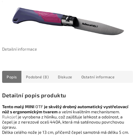
Detailní informace
Popis
Podobné (8)
Diskuze
Ostatní informace
Detailní popis produktu
Tento malý MINI
OTF
je skvělý drobný automatický vystřelovací
nůž s ergonomickým tvarem
a velmi kvalitním mechanismem.
Rukojeť
je vyrobena z hliníku, což zajišťuje lehkost a odolnost, a
čepel je z nerezové oceli 440A, která má saténovou povrchovou
úpravu.
Délka celého nože je 13 cm, přičemž čepel samotná má délku 5 cm.