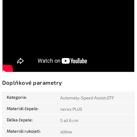
Doplňkové parametry
Kategorie
:
Automaty-Speed Assist,OTF
Materiál čepele
:
nerez PLUS
Délka čepele
:
5 až 6 cm
Materiál rukojeti
:
slitina