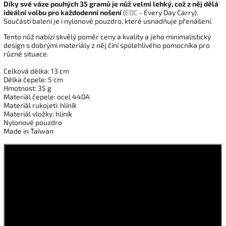
Díky své váze pouhých 35 gramů je nůž velmi lehký, což z něj dělá
ideální volbu pro každodenní nošení
(
EDC
- Every Day Carry).
Součástí balení je i nylonové pouzdro, které usnadňuje přenášení.
Tento nůž nabízí skvělý poměr ceny a kvality a jeho minimalistický
design s dobrými materiály z něj činí spolehlivého pomocníka pro
různé situace.
Celková délka: 13 cm
Délka čepele: 5 cm
Hmotnost: 35 g
Materiál čepele: ocel 440A
Materiál rukojeti: hliník
Materiál vložky: hliník
Nylonové pouzdro
Made in Taiwan