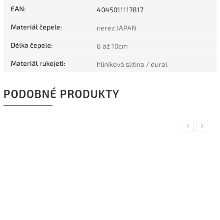
EAN
:
4045011117817
Materiál čepele
:
nerez JAPAN
Délka čepele
:
8 až 10cm
Materiál rukojeti
:
hliníková slitina / dural
PODOBNÉ PRODUKTY
Previous
Next