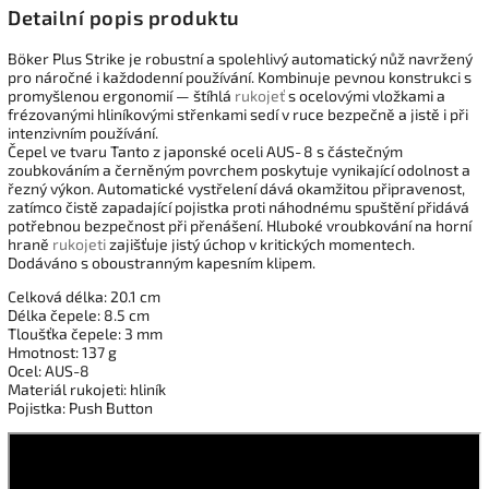
Detailní popis produktu
Böker Plus Strike je robustní a spolehlivý automatický nůž navržený
pro náročné i každodenní používání. Kombinuje pevnou konstrukci s
promyšlenou ergonomií — štíhlá
rukojeť
s ocelovými vložkami a
frézovanými hliníkovými střenkami sedí v ruce bezpečně a jistě i při
intenzivním používání.
Čepel ve tvaru Tanto z japonské oceli AUS‑8 s částečným
zoubkováním a
černěným
povrchem poskytuje vynikající odolnost a
řezný výkon. Automatické vystřelení dává okamžitou připravenost,
zatímco čistě zapadající pojistka proti náhodnému spuštění přidává
potřebnou bezpečnost při přenášení. Hluboké vroubkování na horní
hraně
rukojeti
zajišťuje jistý úchop v kritických momentech.
Dodáváno s oboustranným kapesním klipem.
Celková délka: 20.1 cm
Délka čepele: 8.5 cm
Tloušťka čepele: 3 mm
Hmotnost: 137 g
Ocel: AUS-8
Materiál rukojeti: hliník
Pojistka: Push Button