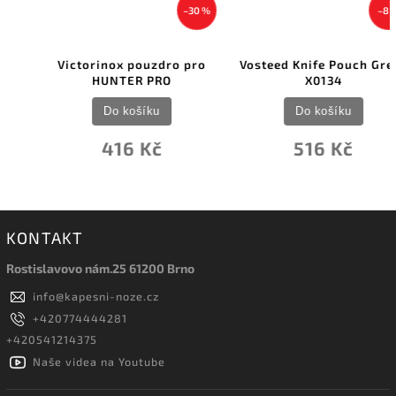
–30 %
–8 %
Victorinox pouzdro pro
Vosteed Knife Pouch Green
HUNTER PRO
X0134
Do košíku
Do košíku
416 Kč
516 Kč
KONTAKT
Rostislavovo nám.25 61200 Brno
info
@
kapesni-noze.cz
+420774444281
+420541214375
Naše videa na Youtube