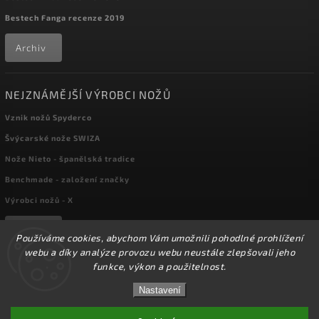
Bestech Fanga recenze 2019
Archiv
NEJZNÁMĚJŠÍ VÝROBCI NOŽŮ
Vznik nožů Spyderco
Švýcarské nože SWIZA
Nože Nieto - španělská tradice
Benchmade - založení značky
Výrobci nožů - X
Archiv
Používáme cookies, abychom Vám umožnili pohodlné prohlížení
webu a díky analýze provozu webu neustále zlepšovali jeho
funkce, výkon a použitelnost.
Copyright 2026
kapesni-noze.cz
. Všechna práva vyhrazena.
☀️Ve dnech 3-14.8 2026 máme zavřeno z důvodu
DOVOLENÉ. Eshop zůstává v provozu, objednávky
Nastavení
Upravit nastavení cookies
budeme zpracovávat v pondělí 17.8.2026. Děkujeme za
pochopení.☀️