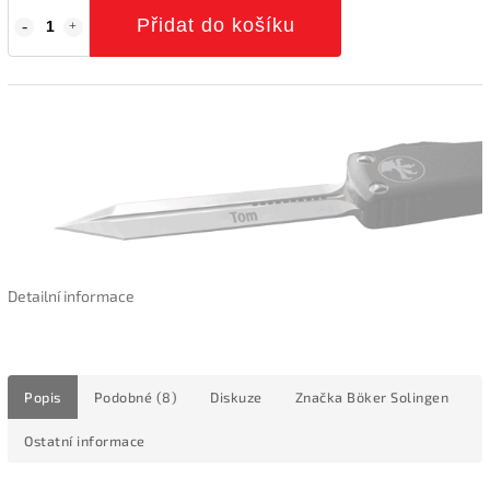
Přidat do košíku
Detailní informace
Popis
Podobné (8)
Diskuze
Značka
Böker Solingen
Ostatní informace