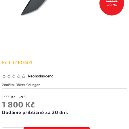
1 999 Kč
–9 %
Kód:
01BO401
Neohodnoceno
Značka:
Böker Solingen
1 999 Kč
–9 %
1 800 Kč
Dodáme přibližně za 20 dní.