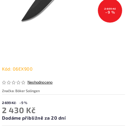
2 699 Kč
–9 %
Kód:
06EX900
Neohodnoceno
Značka:
Böker Solingen
2 699 Kč
–9 %
2 430 Kč
Dodáme přibližně za 20 dní