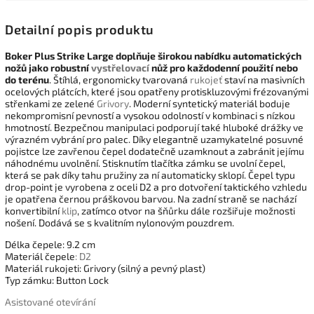
Detailní popis produktu
Boker Plus Strike Large doplňuje širokou nabídku automatických
nožů jako robustní
vystřelovací
nůž pro každodenní použití nebo
do terénu
. Štíhlá, ergonomicky tvarovaná
rukojeť
staví na masivních
ocelových plátcích, které jsou opatřeny protiskluzovými frézovanými
střenkami ze zelené
Grivory
. Moderní syntetický materiál boduje
nekompromisní pevností a vysokou odolností v kombinaci s nízkou
hmotností. Bezpečnou manipulaci podporují také hluboké drážky ve
výrazném vybrání pro palec. Díky elegantně uzamykatelné posuvné
pojistce lze zavřenou čepel dodatečně uzamknout a zabránit jejímu
náhodnému uvolnění. Stisknutím tlačítka zámku se uvolní čepel,
která se pak díky tahu pružiny za ní automaticky sklopí. Čepel typu
drop-point je vyrobena z oceli D2 a pro dotvoření taktického vzhledu
je opatřena černou práškovou barvou. Na zadní straně se nachází
konvertibilní
klip
, zatímco otvor na šňůrku dále rozšiřuje možnosti
nošení. Dodává se s kvalitním nylonovým pouzdrem.
Délka čepele: 9.2 cm
Materiál čepele
: D2
Materiál rukojeti: Grivory (silný a pevný plast)
Typ zámku: Button Lock
Asistované otevírání