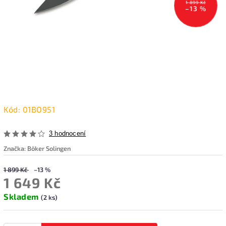
1 899 Kč
–13 %
Kód:
01BO951
3 hodnocení
Značka:
Böker Solingen
1 899 Kč
–13 %
1 649 Kč
Skladem
(2 ks)