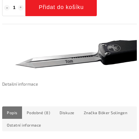
Přidat do košíku
Detailní informace
Popis
Podobné (8)
Diskuze
Značka
Böker Solingen
Ostatní informace