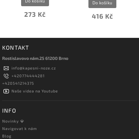
Do košíku
Do košíku
273 Kč
416 Kč
KONTAKT
Rostislavovo nám.25 61200 Brno
info
@
kapesni-noze.cz
+420774444281
+420541214375
Naše videa na Youtube
INFO
Novinky 💎
Navigovat k nám
Blog