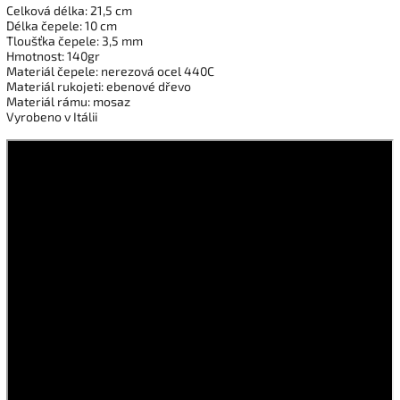
Celková délka: 21,5 cm
Délka čepele: 10 cm
Tloušťka čepele: 3,5 mm
Hmotnost: 140gr
Materiál čepele: nerezová ocel 440C
Materiál rukojeti: ebenové dřevo
Materiál rámu: mosaz
Vyrobeno v Itálii