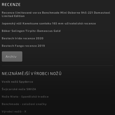
RECENZE
Recenze limitované verze Benchmade Mini Osborne 945-221 Damasteel
Limited Edition
Japonský nůž Kanetsune santoku 165 mm-uživatelská recenze
Böker Solingen Tirpitz-Damascus Gold
Bestech Irida recenze 2020
Bestech Fanga recenze 2019
Archiv
NEJZNÁMĚJŠÍ VÝROBCI NOŽŮ
Vznik nožů Spyderco
Švýcarské nože SWIZA
Nože Nieto - španělská tradice
Benchmade - založení značky
Výrobci nožů - X