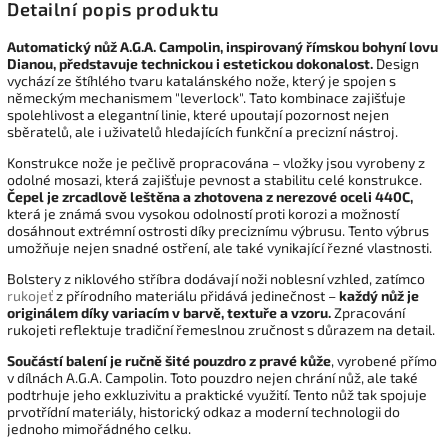
Detailní popis produktu
Automatický nůž A.G.A. Campolin, inspirovaný římskou bohyní lovu
Dianou, představuje technickou i estetickou dokonalost.
Design
vychází ze štíhlého tvaru katalánského nože, který je spojen s
německým mechanismem "leverlock". Tato kombinace zajišťuje
spolehlivost a elegantní linie, které upoutají pozornost nejen
sběratelů, ale i uživatelů hledajících funkční a precizní nástroj.
Konstrukce nože je pečlivě propracována – vložky jsou vyrobeny z
odolné mosazi, která zajišťuje pevnost a stabilitu celé konstrukce.
Čepel je zrcadlově leštěna a zhotovena z nerezové oceli 440C,
která je známá svou vysokou odolností proti korozi a možností
dosáhnout extrémní ostrosti díky preciznímu výbrusu. Tento výbrus
umožňuje nejen snadné ostření, ale také vynikající řezné vlastnosti.
Bolstery z niklového stříbra dodávají noži noblesní vzhled, zatímco
rukojeť
z přírodního materiálu přidává jedinečnost –
každý nůž je
originálem díky variacím v barvě, textuře a vzoru.
Zpracování
rukojeti reflektuje tradiční řemeslnou zručnost s důrazem na detail.
Součástí balení je ručně šité pouzdro z pravé kůže
, vyrobené přímo
v dílnách A.G.A. Campolin. Toto pouzdro nejen chrání nůž, ale také
podtrhuje jeho exkluzivitu a praktické využití. Tento nůž tak spojuje
prvotřídní materiály, historický odkaz a moderní technologii do
jednoho mimořádného celku.