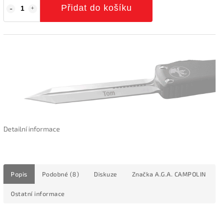
Přidat do košíku
Detailní informace
Popis
Podobné (8)
Diskuze
Značka
A.G.A. CAMPOLIN
Ostatní informace