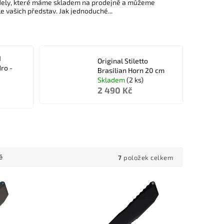
odely, které máme skladem na prodejně a můžeme
le vašich představ. Jak jednoduché...
N
Original Stiletto
ro -
Brasilian Horn 20 cm
Skladem
(2 ks)
2 490 Kč
7
položek celkem
ě