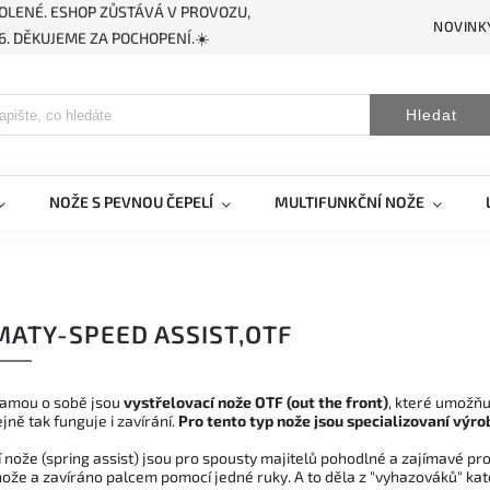
OLENÉ. ESHOP ZŮSTÁVÁ V PROVOZU,
NOVINK
. DĚKUJEME ZA POCHOPENÍ.☀️
Hledat
NOŽE S PEVNOU ČEPELÍ
MULTIFUNKČNÍ NOŽE
ATY-SPEED ASSIST,OTF
samou o sobě jsou
vystřelovací nože OTF (out the front)
, které umožňu
ejně tak funguje i zavírání.
Pro tento typ nože jsou specializovaní výrobc
nože (spring assist) jsou pro spousty majitelů pohodlné a zajímavé pro
ože a zavíráno palcem pomocí jedné ruky. A to děla z "vyhazováků" kat