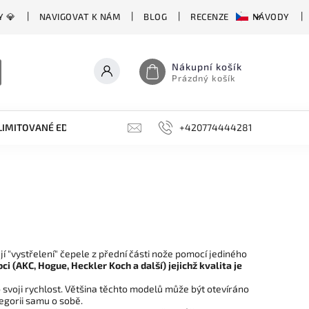
Y 💎
NAVIGOVAT K NÁM
BLOG
RECENZE
NÁVODY
Nákupní košík
Prázdný košík
LIMITOVANÉ EDICE
BROUSKY, BRUSKY, OCÍLKY
+420774444281
DOPLŇKY
jí "vystřelení" čepele z přední části nože pomocí jediného
i (AKC, Hogue, Heckler Koch a další) jejichž kvalita je
 svoji rychlost. Většina těchto modelů může být otevíráno
egorii samu o sobě.