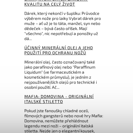
KVALITU NA CELÝ ŽIVOT
Dárek, který nekončí v šuplíku: Průvodce
výběrem nože pro laiky Vybrat dárek pro
muže – ať už je to táta, manžel, syn nebo
dědeček – bývá často oříšek. Mají
"všechno", nic nepotřebují a ponožky už
dá...
ÚČINNÝ MINERÁLNÍ OLEJ A JEHO
POUŽITÍ PRO OCHRANU NOŽŮ
Minerální olej, často označovaný také
jako parafínový olej nebo "Paraffinum
Liquidum" (ve farmaceutickém a
kosmetickém průmyslu), je jedním z
nejpoužívanějších olejů pro technické i
osobní použití. Ač...
MAFIA: DOMOVINA - ORIGINÁLNÍ
ITALSKÉ STILETTO
Pokud jste fanoušky chladné oceli,
filmových gangsterů nebo nové hry Mafia:
Domovina, nemůžete přehlédnout
legendu mezi noži – originální italská
stiletta. Nejde jen o elegantní kousek,