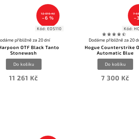
12 015 Kč
7 5
–6 %
–
Kód:
EOS110
Kód:
H
odáme přibližně za 20 dní
Dodáme přibližně za 20 d
Harpoon OTF Black Tanto
Hogue Counterstrike 
Stonewash
Automatic Blue
Do košíku
Do košíku
11 261 Kč
7 300 Kč