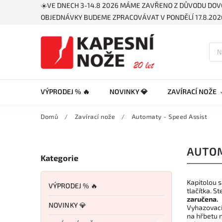
☀️VE DNECH 3-14.8 2026 MÁME ZAVŘENO Z DŮVODU DOV
OBJEDNÁVKY BUDEME ZPRACOVÁVAT V PONDĚLÍ 17.8.2026
VÝPRODEJ % 🔥
NOVINKY 💎
ZAVÍRACÍ NOŽE
Domů
/
Zavírací nože
/
Automaty - Speed Assist
AUTOM
Kategorie
Kapitolou 
VÝPRODEJ % 🔥
tlačítka. St
zaručena.
NOVINKY 💎
Vyhazovací 
na hřbetu n