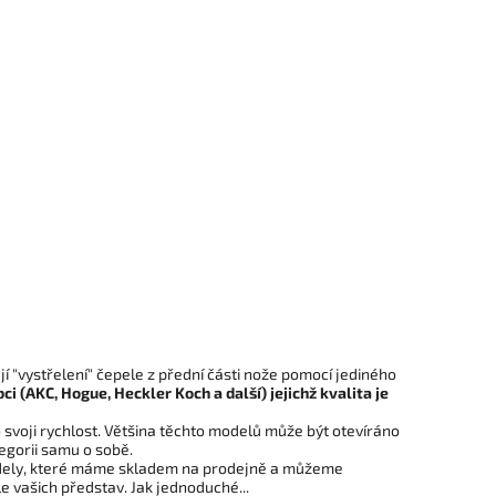
jí "vystřelení" čepele z přední části nože pomocí jediného
i (AKC, Hogue, Heckler Koch a další) jejichž kvalita je
 svoji rychlost. Většina těchto modelů může být otevíráno
egorii samu o sobě.
odely, které máme skladem na prodejně a můžeme
le vašich představ. Jak jednoduché...