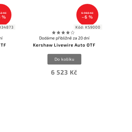
52 Kč
6 960 Kč
3 %
–6 %
O34873
Kód:
KS9000
ní
Dodáme přibližně za 20 dní
OTF
Kershaw Livewire Auto OTF
Do košíku
6 523 Kč