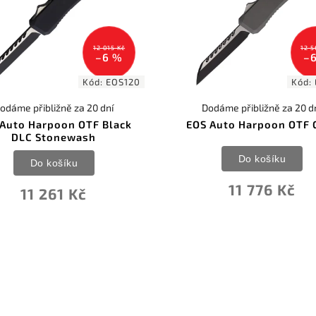
12 015 Kč
12 5
–6 %
–
Kód:
EOS120
Kód:
odáme přibližně za 20 dní
Dodáme přibližně za 20 d
Auto Harpoon OTF Black
EOS Auto Harpoon OTF 
DLC Stonewash
Do košíku
Do košíku
11 776 Kč
11 261 Kč