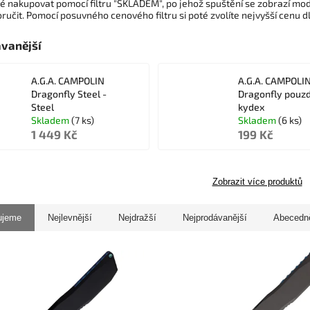
é nakupovat pomocí filtru "SKLADEM", po jehož spuštění se zobrazí m
učit. Pomocí posuvného cenového filtru si poté zvolíte nejvyšší cenu d
vanější
A.G.A. CAMPOLIN
A.G.A. CAMPOLI
Dragonfly Steel -
Dragonfly pouzd
Steel
kydex
Skladem
(7 ks)
Skladem
(6 ks)
1 449 Kč
199 Kč
Zobrazit více produktů
ujeme
Nejlevnější
Nejdražší
Nejprodávanější
Abecedn