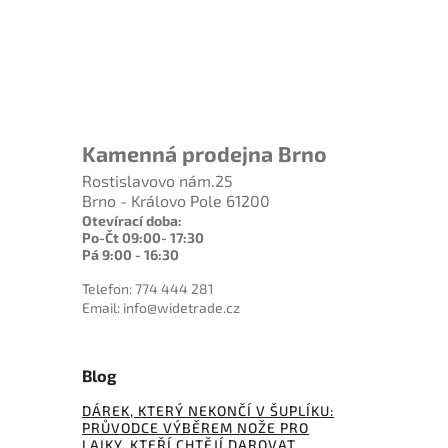
100
CPM-Magnacut
0
nylon
2
CPM-Sxxx
0
plast
2
PMC27
0
nerez
1
hliníková slitina / dural
0
ultem
Kamenná prodejna Brno
Rostislavovo nám.25
Brno - Královo Pole 61200
Otevírací doba:
Po-Čt 09:00- 17:30
Pá 9:00 - 16:30
Telefon: 774 444 281
Email: info@widetrade.cz
Blog
DÁREK, KTERÝ NEKONČÍ V ŠUPLÍKU:
PRŮVODCE VÝBĚREM NOŽE PRO
LAIKY, KTEŘÍ CHTĚJÍ DAROVAT