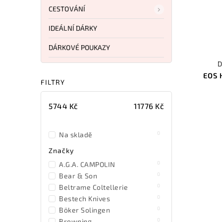
CESTOVÁNÍ
IDEÁLNÍ DÁRKY
DÁRKOVÉ POUKAZY
D
EOS 
FILTRY
5744
Kč
11776
Kč
0
Na skladě
Značky
0
A.G.A. CAMPOLIN
0
Bear & Son
0
Beltrame Coltellerie
0
Bestech Knives
0
Böker Solingen
0
Browning