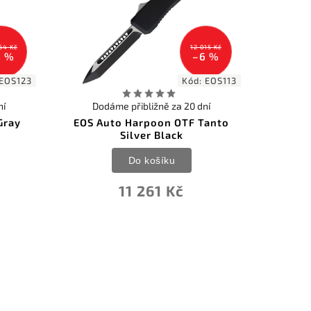
64 Kč
12 015 Kč
6 %
–6 %
EOS123
Kód:
EOS113
ní
Dodáme přibližně za 20 dní
Gray
EOS Auto Harpoon OTF Tanto
Silver Black
Do košíku
11 261 Kč