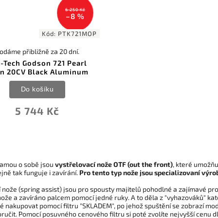
6 250 Kč
–8 %
Kód:
PTK721MOP
odáme přibližně za 20 dní.
-Tech Godson 721 Pearl
in 20CV Black Aluminum
Do košíku
5 744 Kč
samou o sobě jsou
vystřelovací nože OTF (out the front)
, které umožňu
ejně tak funguje i zavírání.
Pro tento typ nože jsou specializovaní výrobc
nože (spring assist) jsou pro spousty majitelů pohodlné a zajímavé pro
ože a zavíráno palcem pomocí jedné ruky. A to děla z "vyhazováků" kat
é nakupovat pomocí filtru "SKLADEM", po jehož spuštění se zobrazí m
učit. Pomocí posuvného cenového filtru si poté zvolíte nejvyšší cenu d