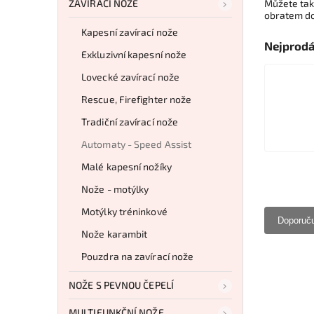
ZAVÍRACÍ NOŽE
Můžete tak
obratem dor
Kapesní zavírací nože
Nejprodá
Exkluzivní kapesní nože
Lovecké zavírací nože
Rescue, Firefighter nože
Tradiční zavírací nože
Automaty - Speed Assist
Malé kapesní nožíky
Nože - motýlky
Motýlky tréninkové
Doporuč
Nože karambit
Pouzdra na zavírací nože
NOŽE S PEVNOU ČEPELÍ
MULTIFUNKČNÍ NOŽE