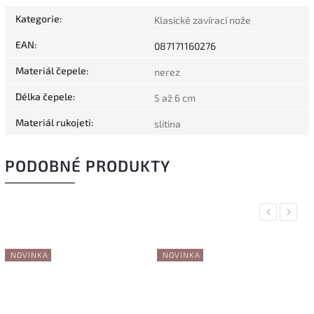
Kategorie
:
Klasické zavírací nože
EAN
:
087171160276
Materiál čepele
:
nerez
Délka čepele
:
5 až 6 cm
Materiál rukojeti
:
slitina
PODOBNÉ PRODUKTY
Previous
Next
NOVINKA
NOVINKA