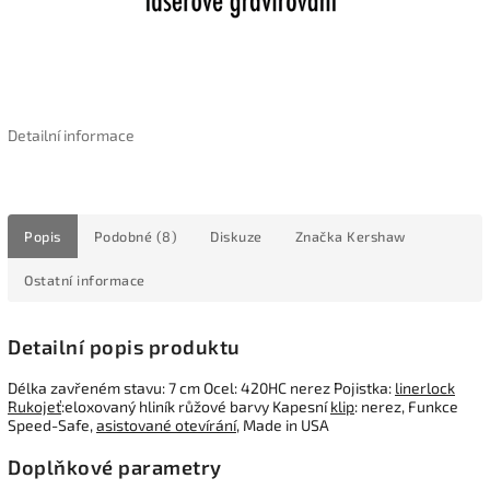
Detailní informace
Popis
Podobné (8)
Diskuze
Značka
Kershaw
Ostatní informace
Detailní popis produktu
Délka zavřeném stavu: 7 cm Ocel: 420HC nerez Pojistka:
linerlock
Rukojeť
:eloxovaný hliník růžové barvy Kapesní
klip
: nerez, Funkce
Speed-Safe,
asistované otevírání
, Made in USA
Doplňkové parametry