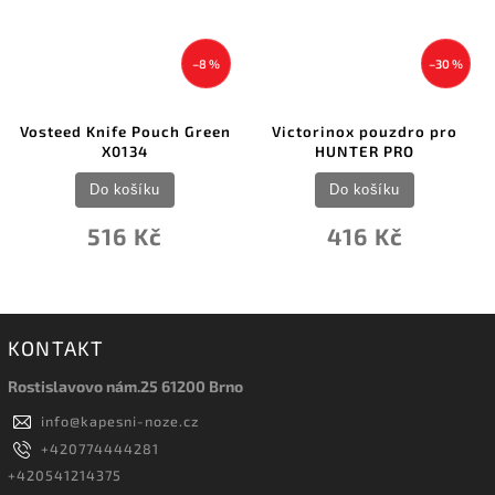
–8 %
–30 %
Vosteed Knife Pouch Green
Victorinox pouzdro pro
X0134
HUNTER PRO
Do košíku
Do košíku
516 Kč
416 Kč
KONTAKT
Rostislavovo nám.25 61200 Brno
info
@
kapesni-noze.cz
+420774444281
+420541214375