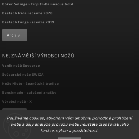
Böker Solingen Tirpitz-Damascus Gold
Bestech Irida recenze 2020
Bestech Fanga recenze 2019
Archiv
NEJZNÁMĚJŠÍ VÝROBCI NOŽŮ
Vznik nožů Spyderco
Švýcarské nože SWIZA
Nože Nieto - španělská tradice
Benchmade - založení značky
Výrobci nožů - X
Archiv
Používáme cookies, abychom Vám umožnili pohodlné prohlížení
webu a díky analýze provozu webu neustále zlepšovali jeho
funkce, výkon a použitelnost.
Copyright 2026
kapesni-noze.cz
. Všechna práva vyhrazena.
☀️Ve dnech 3-14.8 2026 máme zavřeno z důvodu
DOVOLENÉ. Eshop zůstává v provozu, objednávky