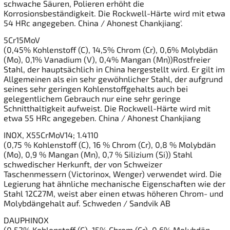
schwache Säuren, Polieren erhöht die
Korrosionsbeständigkeit. Die Rockwell-Härte wird mit etwa
54 HRc angegeben. China / Ahonest Chankjiang'.
5Cr15MoV
(0,45% Kohlenstoff (C), 14,5% Chrom (Cr), 0,6% Molybdän
(Mo), 0,1% Vanadium (V), 0,4% Mangan (Mn))Rostfreier
Stahl, der hauptsächlich in China hergestellt wird. Er gilt im
Allgemeinen als ein sehr gewöhnlicher Stahl, der aufgrund
seines sehr geringen Kohlenstoffgehalts auch bei
gelegentlichem Gebrauch nur eine sehr geringe
Schnitthaltigkeit aufweist. Die Rockwell-Härte wird mit
etwa 55 HRc angegeben. China / Ahonest Chankjiang
INOX, X55CrMoV14; 1.4110
(0,75 % Kohlenstoff (C), 16 % Chrom (Cr), 0,8 % Molybdän
(Mo), 0,9 % Mangan (Mn), 0,7 % Silizium (Si)) Stahl
schwedischer Herkunft, der von Schweizer
Taschenmessern (Victorinox, Wenger) verwendet wird. Die
Legierung hat ähnliche mechanische Eigenschaften wie der
Stahl 12C27M, weist aber einen etwas höheren Chrom- und
Molybdängehalt auf. Schweden / Sandvik AB
DAUPHINOX
(0,52% Kohlenstoff (C), 15% Chrom (Cr), 0,6% Molybdän