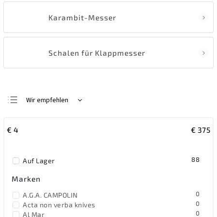
Karambit-Messer
Schalen für Klappmesser
Wir empfehlen
Günstigste
€
4
€
375
Teuerste
Meistverkauft
88
Auf Lager
Alphabetisch
Marken
0
A.G.A. CAMPOLIN
0
Acta non verba knives
0
Al Mar