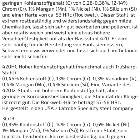
geringen Kohlenstoffgehalt (C) von 0,26-0,36%, 12-14%
Chrom (Cr), 1% Mangan (Mn), 1% Nickel (Ni), 1% Silizium (Si)
und einer Härte von ca. 53 HRc (Rockwell). Dieser Stahl ist
extrem rostbeständig und widerstandsfähig gegen milde
Chemikalien, lässt sich sehr gut bearbeiten und polieren, ist
aber relativ weich und weist eine etwas höhere
Verschleißfestigkeit auf als der Basisstahl 420. Er wird
sehr häufig für die Herstellung von Fantasiemessern,
Schwertern usw. verwendet und lässt sich auch im Gelände
sehr leicht schärfen.
420HC Hoher Kohlenstoffgehalt (manchmal auch TruSharp-
Stahl)
(0,45% Kohlenstoff (C), 13% Chrom (Cr), 0,3% Vanadium (V),
0,4% Mangan (Mn), 0,4% Silizium (Si)) Eine Variante des
420J2-Stahls mit höherem Kohlenstoffgehalt, aber
geringerer Korrosionsbeständigkeit, die Stabilität der Klinge
ist recht gut. Die Rockwell-Härte beträgt 57-58 HRc.
Hergestellt in den USA / Latrobe Specialty steel company
3Cr13
(0,35% Kohlenstoff (C), 14% Chrom (Cr), 0,6% Nickel (Ni),
1% Mangan (Mn), 1% Silizium (Si)) Rostfreier Stahl, sehr
leicht zu bearbeiten, korrosionsbeständig, auch gegen