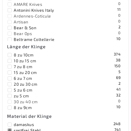
0
AMARE Knives
11
Antonini Knives Italy
0
Ardennes-Coticule
0
Artisan
2
Bear & Son
0
Bear Ops
10
Beltrame Coltellerie
0
Benchmade
Länge der Klinge
1
Benchmark
374
8 zu 10cm
0
Bestech Knives
38
10 zu 15 cm
0
Black Fox Knives
150
7 zu 8 cm
0
Blackjack
5
15 zu 20 cm
37
Böker Solingen
69
6 zu 7 cm
28
Browning
2
20 zu 30 cm
41
Buck
41
5 zu 6 cm
0
BucknBear
32
zu 5 cm
0
Byrd
0
30 zu 40 cm
0
Camillus
10
8 zu 9cm
0
Carry All
19
9 zu 10cm
2
Civivi
Material der Klinge
0
11 cm
9
Cold Steel
248
damaskus
0
Condor
741
rostfrei Stahl