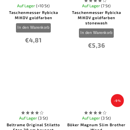
Auf Lager
(>10 St)
Auf Lager
(7 St)
Taschenmesser Rybicka
Taschenmesser Rybicka
MIKOV goldfarben
MIKOV goldfarben
stonewash
In den Warenkorb
In den Warenkorb
€4,81
€5,36
–9 %
Auf Lager
(3 St)
Auf Lager
(3 St)
Beltrame Original Stiletto
Böker Magnum Slim Brother