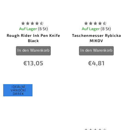
0
SRM Knives
0
Svord
66
Tac Force
0
Tekto Knives
0
TOPS
Auf Lager
(6 St)
Auf Lager
(8 St)
1
True Utility
10
Rough Rider Ink Pen Knife
Taschenmesser Rybicka
United Cutlery
Black
MIKOV
8
USMC Knives & Tools
2
Utica
In den Warenkorb
In den Warenkorb
2
UZI
0
V Nives Knives
€13,05
€4,81
0
Vosteed
0
We Knife Co Ltd
1
Winchester
0
Zero Tolerance
IDEÁLNÍ
VÁNOČNÍ
DÁREK