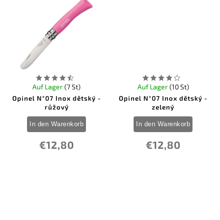
1
Nieto Spain
29
Ontario
18
Opinel
0
Ostatní
3
Ostatní
1
Pakistan
0
PMP Knives
0
Pro-Tech
3
Puma
Auf Lager
(7 St)
Auf Lager
(10 St)
0
QSP Knife
Opinel N°07 Inox dětský -
Opinel N°07 Inox dětský -
0
Real Steel
růžový
zelený
0
Reate Knives
0
Remette Knife
In den Warenkorb
In den Warenkorb
0
Remington
0
Rockstead Knives
€12,80
€12,80
0
Ruike
4
Schrade
0
Sig Sauer
56
Smith & Wesson
6
SOG Knives
0
Spartan Blades
5
Spyderco