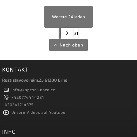
Weitere 24 laden
1
31
Nach oben
KONTAKT
Rostislavovo nám.25 61200 Brno
info
@
kapesni-noze.cz
+420774444281
+420541214375
Unsere Videos auf Youtube
INFO