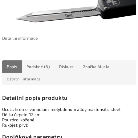
Detailní informace
Popis
Podobné (8)
Diskuze
Značka
Muela
Ostatní informace
Detailní popis produktu
Ocel: chrome-vanadium-molybdenum alloy martensitic steel
Délka čepele: 12 cm
Pouzdro: kožené
Rukojeť
: pryž
Doplňkové parametry