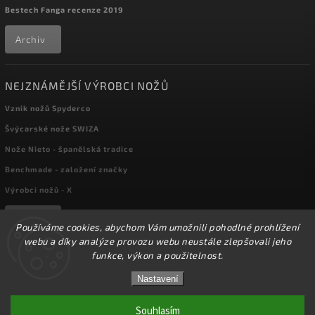
Bestech Fanga recenze 2019
Archiv
NEJZNÁMĚJŠÍ VÝROBCI NOŽŮ
Vznik nožů Spyderco
Švýcarské nože SWIZA
Nože Nieto - španělská tradice
Benchmade - založení značky
Výrobci nožů - X
Archiv
Používáme cookies, abychom Vám umožnili pohodlné prohlížení
webu a díky analýze provozu webu neustále zlepšovali jeho
funkce, výkon a použitelnost.
Copyright 2026
kapesni-noze.cz
. Všechna práva vyhrazena.
☀️Ve dnech 3-14.8 2026 máme zavřeno z důvodu
DOVOLENÉ. Eshop zůstává v provozu, objednávky
Nastavení
Upravit nastavení cookies
budeme zpracovávat v pondělí 17.8.2026. Děkujeme za
pochopení.☀️
Souhlasím