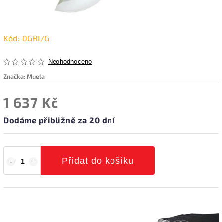
Kód:
0GRI/G
Neohodnoceno
Značka:
Muela
1 637 Kč
Dodáme přibližně za 20 dní
Přidat do košíku