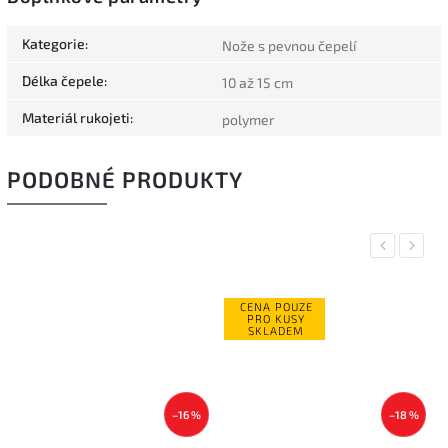
Kategorie
:
Nože s pevnou čepelí
Délka čepele
:
10 až 15 cm
Materiál rukojeti
:
polymer
PODOBNÉ PRODUKTY
Previous
Next
CENA POUZE
PRO KUSY
SKLADEM
–16 %
–18 %