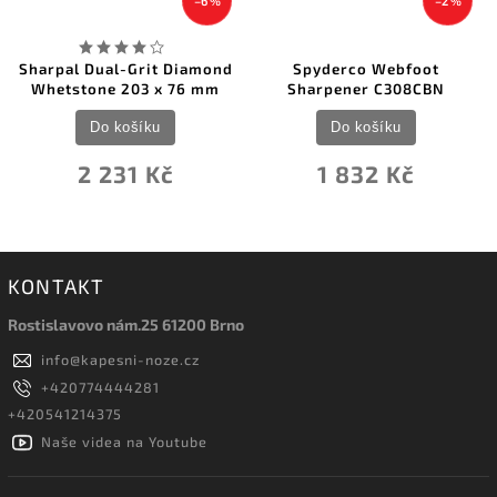
–6 %
–2 %
Sharpal Dual-Grit Diamond
Spyderco Webfoot
Whetstone 203 x 76 mm
Sharpener C308CBN
Do košíku
Do košíku
2 231 Kč
1 832 Kč
KONTAKT
Rostislavovo nám.25 61200 Brno
info
@
kapesni-noze.cz
+420774444281
+420541214375
Naše videa na Youtube