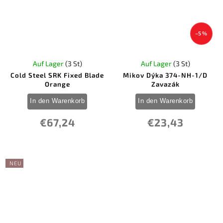
0
ZA-PAS Knives
0
Zero Tolerance
–5 %
Auf Lager
(3 St)
Auf Lager
(3 St)
Cold Steel SRK Fixed Blade
Mikov Dýka 374-NH-1/D
Orange
Zavazák
In den Warenkorb
In den Warenkorb
€67,24
€23,43
NEU