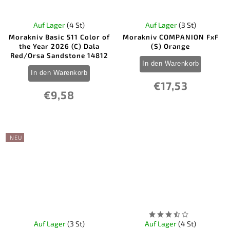
Auf Lager
(4 St)
Auf Lager
(3 St)
Morakniv Basic 511 Color of
Morakniv COMPANION FxF
the Year 2026 (C) Dala
(S) Orange
Red/Orsa Sandstone 14812
In den Warenkorb
In den Warenkorb
€17,53
€9,58
NEU
Auf Lager
(3 St)
Auf Lager
(4 St)