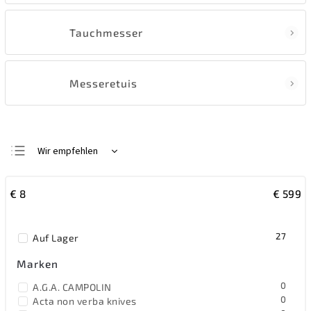
Tauchmesser
Messeretuis
Wir empfehlen
Günstigste
€
8
€
599
Teuerste
Meistverkauft
27
Auf Lager
Alphabetisch
Marken
0
A.G.A. CAMPOLIN
0
Acta non verba knives