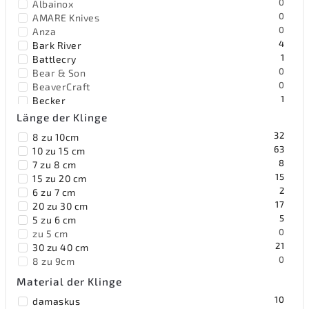
0
Albainox
0
AMARE Knives
0
Anza
4
Bark River
1
Battlecry
0
Bear & Son
0
BeaverCraft
1
Becker
2
Benchmade
Länge der Klinge
0
Benchmark
32
8 zu 10cm
0
Bestech Knives
63
10 zu 15 cm
0
Black Fox Knives
8
7 zu 8 cm
0
Blackhawk
15
15 zu 20 cm
0
Blackjack
2
6 zu 7 cm
4
Böker Solingen
17
20 zu 30 cm
0
Bradford Knives
5
5 zu 6 cm
2
Browning
0
zu 5 cm
5
Buck
21
30 zu 40 cm
0
BucknBear
0
8 zu 9cm
0
Civivi
16
40 zu 50 cm
34
Cold Steel
Material der Klinge
1
9 zu 10cm
21
Condor
10
damaskus
3
60 zu 70 cm
4
CRKT