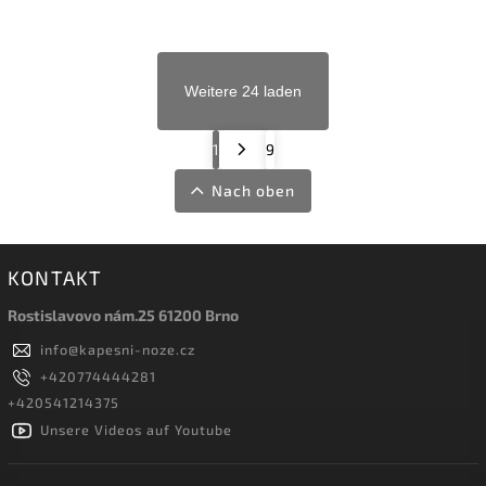
Weitere 24 laden
1
9
Nach oben
KONTAKT
Rostislavovo nám.25 61200 Brno
info
@
kapesni-noze.cz
+420774444281
+420541214375
Unsere Videos auf Youtube