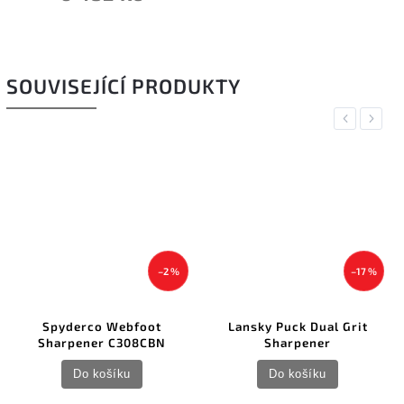
SOUVISEJÍCÍ PRODUKTY
Previous
Next
–2 %
–17 %
Spyderco Webfoot
Lansky Puck Dual Grit
Sharpener C308CBN
Sharpener
Do košíku
Do košíku