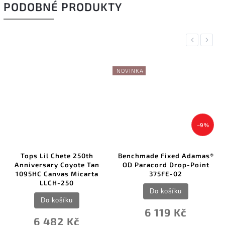
PODOBNÉ PRODUKTY
Previous
Next
NOVINKA
–9 %
Tops Lil Chete 250th
Benchmade Fixed Adamas®
Anniversary Coyote Tan
OD Paracord Drop-Point
1095HC Canvas Micarta
375FE-02
LLCH-250
Do košíku
Do košíku
6 119 Kč
6 482 Kč