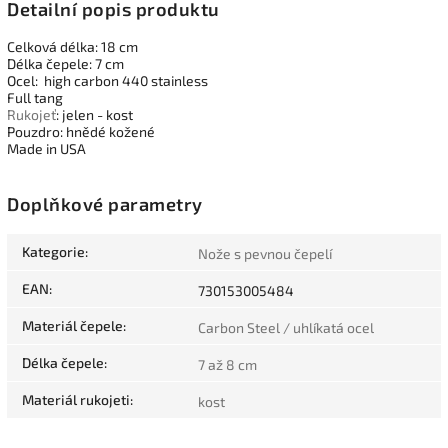
Detailní popis produktu
Celková délka: 18 cm
Délka čepele: 7 cm
Ocel: high carbon 440 stainless
Full tang
Rukojeť
: jelen - kost
Pouzdro: hnědé kožené
Made in USA
Doplňkové parametry
Kategorie
:
Nože s pevnou čepelí
EAN
:
730153005484
Materiál čepele
:
Carbon Steel / uhlíkatá ocel
Délka čepele
:
7 až 8 cm
Materiál rukojeti
:
kost