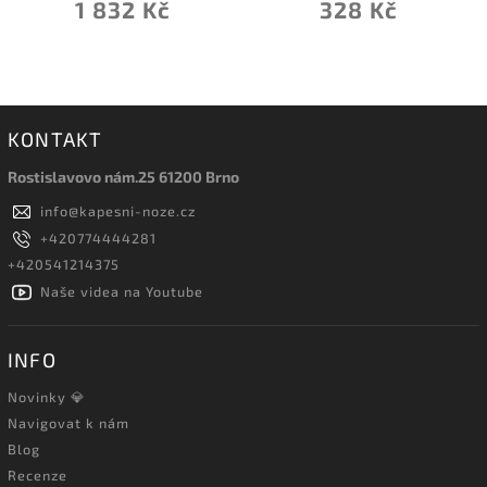
1 832 Kč
328 Kč
KONTAKT
Rostislavovo nám.25 61200 Brno
info
@
kapesni-noze.cz
+420774444281
+420541214375
Naše videa na Youtube
INFO
Novinky 💎
Navigovat k nám
Blog
Recenze