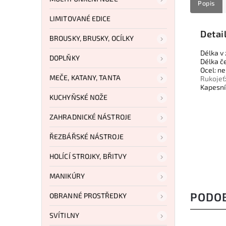
Popis
LIMITOVANÉ EDICE
Detai
BROUSKY, BRUSKY, OCÍLKY
Délka v
DOPLŇKY
Délka č
Ocel: n
MEČE, KATANY, TANTA
Rukojeť
Kapesn
KUCHYŇSKÉ NOŽE
ZAHRADNICKÉ NÁSTROJE
ŘEZBÁŘSKÉ NÁSTROJE
HOLÍCÍ STROJKY, BŘITVY
MANIKÚRY
PODO
OBRANNÉ PROSTŘEDKY
SVÍTILNY