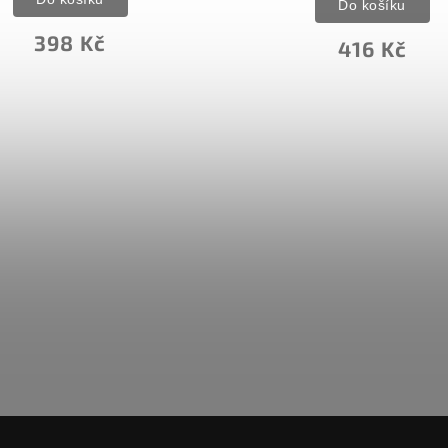
Do košíku
398 Kč
416 Kč