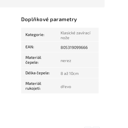
Doplňkové parametry
Klasické zavírací
Kategorie
:
nože
EAN
:
805319099666
Materiál
nerez
čepele
:
Délka čepele
:
8 až 10cm
Materiál
dřevo
rukojeti
: