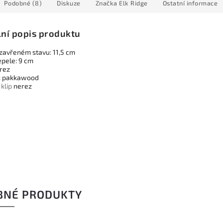
Podobné (8)
Diskuze
Značka
Elk Ridge
Ostatní informace
lní popis produktu
 zavřeném stavu: 11,5 cm
epele: 9 cm
erez
: pakkawood
í
klip
nerez
BNÉ PRODUKTY