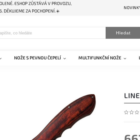
OLENÉ. ESHOP ZŮSTÁVÁ V PROVOZU,
NOVINK
. DĚKUJEME ZA POCHOPENÍ.☀️
Hledat
NOŽE S PEVNOU ČEPELÍ
MULTIFUNKČNÍ NOŽE
LIN
66