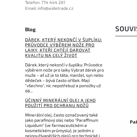
Telefon: 774 444 281
Email: info@widetrade.cz
SOUVI
Blog
DÁREK, KTERÝ NEKONČÍ V ŠUPLÍKU:
PRŮVODCE VÝBĚREM NOŽE PRO
LAIKY, KTEŘÍ CHTĚJÍ DAROVAT
KVALITU NA CELÝ ŽIVOT
Dárek, který nekončí v šuplíku: Průvodce
výběrem nože pro laiky Vybrat dárek pro
muže – ať už je to táta, manžel, syn nebo
dědeček – bývá často oříšek. Mají
"všechno", nic nepotřebují a ponožky už
dá...
561 Kč
–8 %
ÚČINNÝ MINERÁLNÍ OLEJ A JEHO
POUŽITÍ PRO OCHRANU NOŽŮ
Kód:
VOSX0134
Minerální olej, často označovaný také
jako parafínový olej nebo "Paraffinum
Vosteed Knife Pouch Green
Pa
Liquidum" (ve farmaceutickém a
X0134
kosmetickém průmyslu), je jedním z
nejpoužívanějších olejů pro technické i