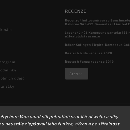
RECENZE
Recenze limitované verze Benchmade

Osborne 945-221 Damasteel Limited E
 k nám
Japonský nůž Kanetsune santoku 165
uživatelská recenze
Böker Solingen Tirpitz-Damascus Gol
Bestech Irida recenze 2020
Bestech Fanga recenze 2019
 program
podmínky
Archiv
obních údajů
 značky
Copyright 2026
kapesni-noze.cz
. Všechna práva vyhrazena.
abychom Vám umožnili pohodlné prohlížení webu a díky
Upravit nastavení cookies
 neustále zlepšovali jeho funkce, výkon a použitelnost.