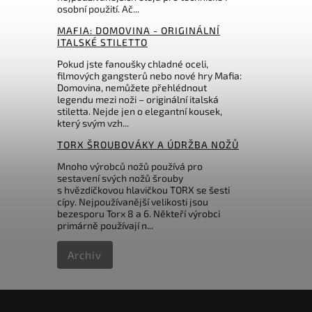
Do košíku
osobní použití. Ač...
MAFIA: DOMOVINA - ORIGINÁLNÍ
516 Kč
ITALSKÉ STILETTO
Pokud jste fanoušky chladné oceli,
filmových gangsterů nebo nové hry Mafia:
Domovina, nemůžete přehlédnout
legendu mezi noži – originální italská
stiletta. Nejde jen o elegantní kousek,
který svým vzh...
TORX ŠROUBOVÁKY A ÚDRŽBA NOŽŮ
Mnoho výrobců nožů používá pro
sestavení svých nožů šrouby
s hvězdičkovou hlavičkou TORX se šesti
cípy. Nejpoužívanější velikosti jsou
bezesporu Torx 8 a 6. Někteří výrobci
primárně používají n...
Archiv