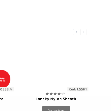
Previous
Next
9 Kč
30 %
.0838.4
Kód:
LSSH1
ro
Lansky Nylon Sheath
Do košíku