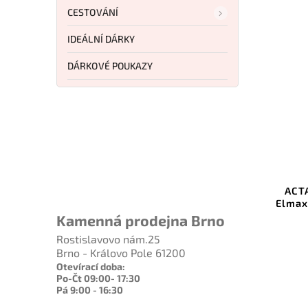
CESTOVÁNÍ
IDEÁLNÍ DÁRKY
DÁRKOVÉ POUKAZY
Kód:
CIVC250541
Civivi Purr Satin NitroV Gray &
ACT
Ivory G10 C25054-1
Elmax
Kamenná prodejna Brno
Do košíku
Rostislavovo nám.25
Brno - Královo Pole 61200
1 597 Kč
Otevírací doba:
Po-Čt 09:00- 17:30
Pá 9:00 - 16:30