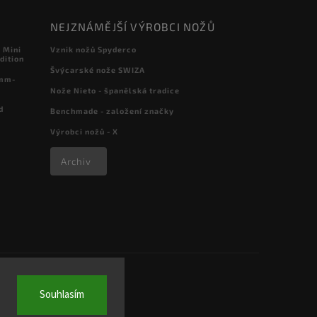
NEJZNÁMĚJŠÍ VÝROBCI NOŽŮ
 Mini
Vznik nožů Spyderco
dition
Švýcarské nože SWIZA
 mm-
Nože Nieto - španělská tradice
d
Benchmade - založení značky
Výrobci nožů - X
Archiv
Souhlasím