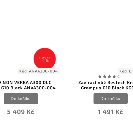
5 690 Kč
–4 %
Kód:
ANVA300-004
Kód:
B
A NON VERBA A300 DLC
Zavírací nůž Bestech Kn
 G10 Black ANVA300-004
Grampus G10 Black KG
Do košíku
Do košíku
5 409 Kč
1 491 Kč