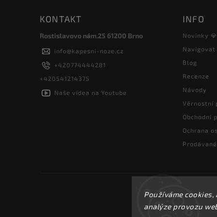
KONTAKT
INFO
Rostislavovo nám.25 61200 Brno
Novinky 
Navigovat
info
@
kapesni-noze.cz
Blog
+420774444281
Recenze
+420541214375
Návody
Naše videa na Youtube
Věrnostní
Obchodní 
Ochrana os
Prodávané
Používáme cookies, 
analýze provozu webu