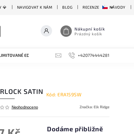
Y 💎
NAVIGOVAT K NÁM
BLOG
RECENZE
NÁVODY
Nákupní košík
Prázdný košík
LIMITOVANÉ EDICE
BROUSKY, BRUSKY, OCÍLKY
+420774444281
DOPLŇKY
ERLOCK SATIN
Kód:
ERA159SW
Značka:
Elk Ridge
Neohodnoceno
Dodáme přibližně
7 Kč