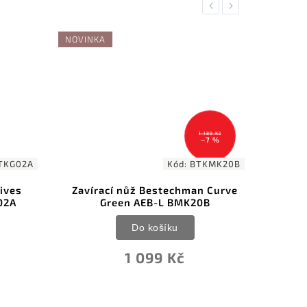
Previous
Next
NOVINKA
NOVINK
1 189 Kč
–7 %
TKG02A
Kód:
BTKMK20B
ives
Zavírací nůž Bestechman Curve
Be
02A
Green AEB-L BMK20B
Elm
Do košíku
1 099 Kč