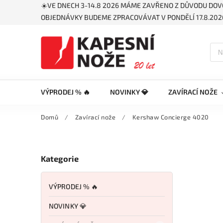
☀️VE DNECH 3-14.8 2026 MÁME ZAVŘENO Z DŮVODU DOV
OBJEDNÁVKY BUDEME ZPRACOVÁVAT V PONDĚLÍ 17.8.2026
VÝPRODEJ % 🔥
NOVINKY 💎
ZAVÍRACÍ NOŽE
Domů
/
Zavírací nože
/
Kershaw Concierge 4020
Kategorie
VÝPRODEJ % 🔥
NOVINKY 💎