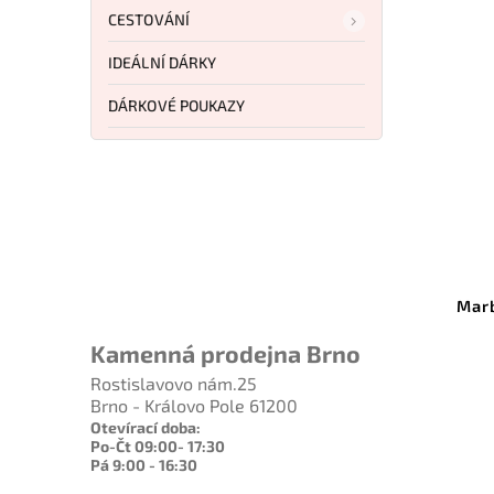
CESTOVÁNÍ
IDEÁLNÍ DÁRKY
DÁRKOVÉ POUKAZY
Kód:
SK01 GY
Lionsteel Skinny Titanium
Marb
Grey SK01 GY
Kamenná prodejna Brno
Do košíku
Rostislavovo nám.25
Brno - Královo Pole 61200
7 920 Kč
Otevírací doba:
Po-Čt 09:00- 17:30
Pá 9:00 - 16:30