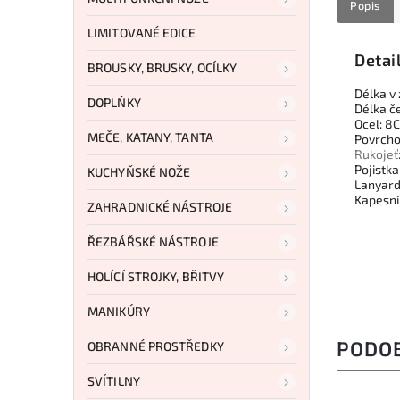
Popis
LIMITOVANÉ EDICE
Detai
BROUSKY, BRUSKY, OCÍLKY
Délka v
DOPLŇKY
Délka č
Ocel: 8
MEČE, KATANY, TANTA
Povrcho
Rukojeť
Pojistka
KUCHYŇSKÉ NOŽE
Lanyard
Kapesn
ZAHRADNICKÉ NÁSTROJE
ŘEZBÁŘSKÉ NÁSTROJE
HOLÍCÍ STROJKY, BŘITVY
MANIKÚRY
PODO
OBRANNÉ PROSTŘEDKY
SVÍTILNY