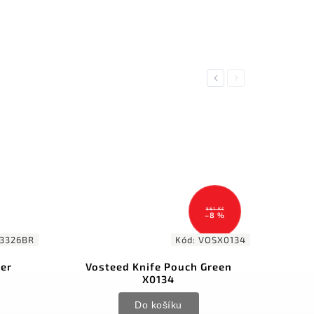
Previous
Next
561 Kč
–8 %
3326BR
Kód:
VOSX0134
her
Vosteed Knife Pouch Green
X0134
Do košíku