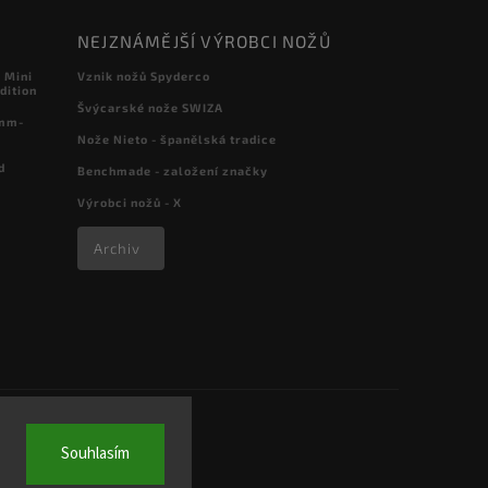
NEJZNÁMĚJŠÍ VÝROBCI NOŽŮ
 Mini
Vznik nožů Spyderco
dition
Švýcarské nože SWIZA
 mm-
Nože Nieto - španělská tradice
d
Benchmade - založení značky
Výrobci nožů - X
Archiv
Souhlasím