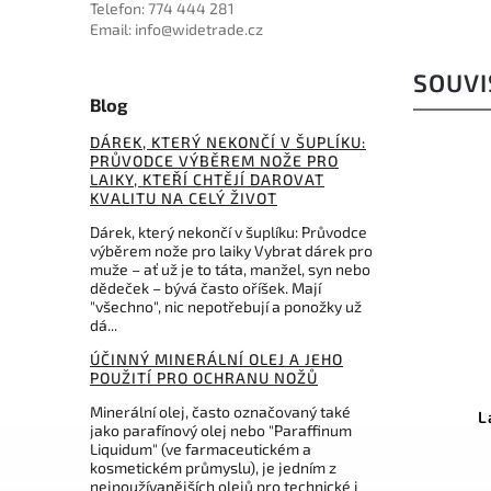
Telefon: 774 444 281
Email: info@widetrade.cz
SOUVI
Blog
DÁREK, KTERÝ NEKONČÍ V ŠUPLÍKU:
PRŮVODCE VÝBĚREM NOŽE PRO
LAIKY, KTEŘÍ CHTĚJÍ DAROVAT
KVALITU NA CELÝ ŽIVOT
Dárek, který nekončí v šuplíku: Průvodce
výběrem nože pro laiky Vybrat dárek pro
muže – ať už je to táta, manžel, syn nebo
dědeček – bývá často oříšek. Mají
"všechno", nic nepotřebují a ponožky už
dá...
599 Kč
–30 %
ÚČINNÝ MINERÁLNÍ OLEJ A JEHO
Kód:
4.0838.4
POUŽITÍ PRO OCHRANU NOŽŮ
Minerální olej, často označovaný také
Victorinox pouzdro pro
L
jako parafínový olej nebo "Paraffinum
HUNTER PRO
Liquidum" (ve farmaceutickém a
kosmetickém průmyslu), je jedním z
Do košíku
nejpoužívanějších olejů pro technické i