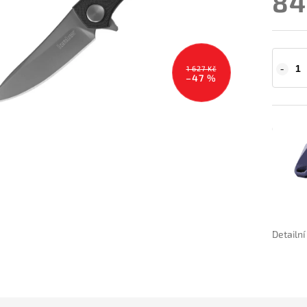
84
1 627 Kč
–47 %
Detailn