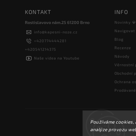
KONTAKT
INFO
Rostislavovo nám.25 61200 Brno
Novinky 
Navigovat
info
@
kapesni-noze.cz
Blog
+420774444281
Recenze
+420541214375
Návody
Naše videa na Youtube
Věrnostní
Obchodní 
Ochrana os
Prodávané
Používáme cookies, 
analýze provozu webu