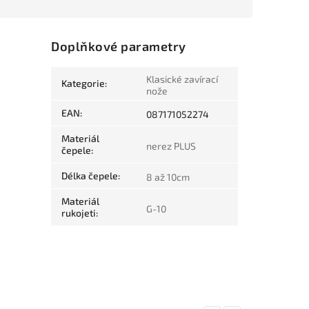
Doplňkové parametry
Klasické zavírací
Kategorie
:
nože
EAN
:
087171052274
Materiál
nerez PLUS
čepele
:
Délka čepele
:
8 až 10cm
Materiál
G-10
rukojeti
: