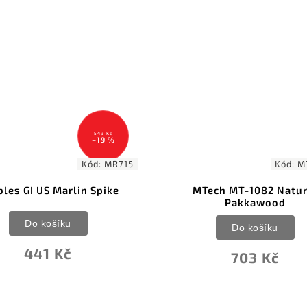
549 Kč
–19 %
Kód:
MR715
Kód:
M
les GI US Marlin Spike
MTech MT-1082 Natur
Pakkawood
Do košíku
Do košíku
441 Kč
703 Kč