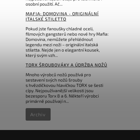
osobní použití. Ač...
416 Kč
MAFIA: DOMOVINA - ORIGINÁLNÍ
ITALSKÉ STILETTO
Pokud jste fanoušky chladné oceli,
filmových gangsterů nebo nové hry Mafia:
Domovina, nemůžete přehlédnout
legendu mezi noži – originální italská
stiletta. Nejde jen o elegantní kousek,
který svým vzh...
TORX ŠROUBOVÁKY A ÚDRŽBA NOŽŮ
Mnoho výrobců nožů používá pro
sestavení svých nožů šrouby
s hvězdičkovou hlavičkou TORX se šesti
cípy. Nejpoužívanější velikosti jsou
bezesporu Torx 8 a 6. Někteří výrobci
primárně používají n...
Archiv