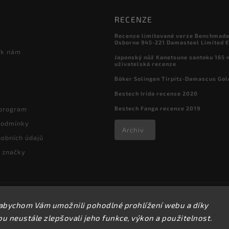
RECENZE
Recenze limitované verze Benchmade

Osborne 945-221 Damasteel Limited E
 k nám
Japonský nůž Kanetsune santoku 165
uživatelská recenze
Böker Solingen Tirpitz-Damascus Gol
Bestech Irida recenze 2020
Bestech Fanga recenze 2019
 program
podmínky
Archiv
obních údajů
 značky
Copyright 2026
kapesni-noze.cz
. Všechna práva vyhrazena.
abychom Vám umožnili pohodlné prohlížení webu a díky
Upravit nastavení cookies
 neustále zlepšovali jeho funkce, výkon a použitelnost.