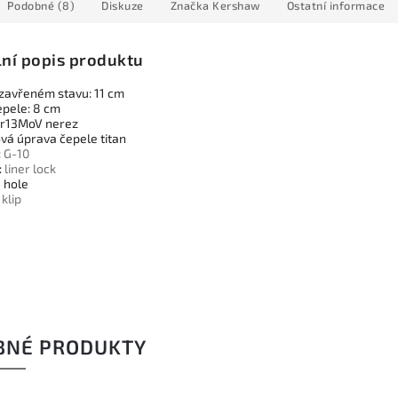
Podobné (8)
Diskuze
Značka
Kershaw
Ostatní informace
lní popis produktu
 zavřeném stavu: 11 cm
epele: 8 cm
Cr13MoV nerez
vá úprava čepele titan
:
G-10
:
liner lock
 hole
í
klip
BNÉ PRODUKTY