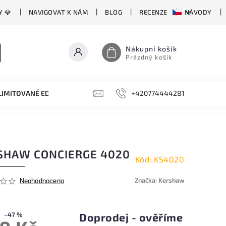
Y 💎
NAVIGOVAT K NÁM
BLOG
RECENZE
NÁVODY
Nákupní košík
Prázdný košík
LIMITOVANÉ EDICE
BROUSKY, BRUSKY, OCÍLKY
+420774444281
DOPLŇKY
SHAW CONCIERGE 4020
Kód:
KS4020
Značka:
Kershaw
Neohodnoceno
–47 %
Doprodej - ověříme