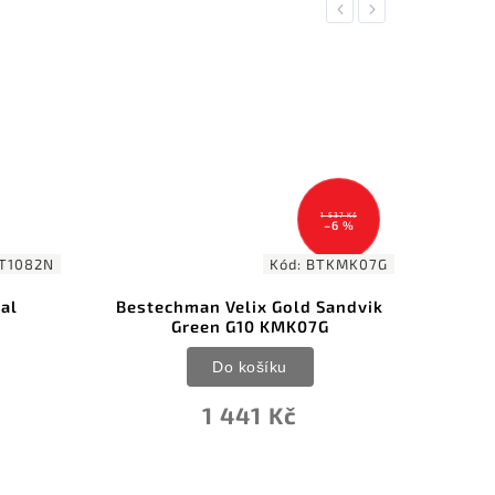
Previous
Next
1 537 Kč
–6 %
T1082N
Kód:
BTKMK07G
al
Bestechman Velix Gold Sandvik
Best
Green G10 KMK07G
Do košíku
1 441 Kč