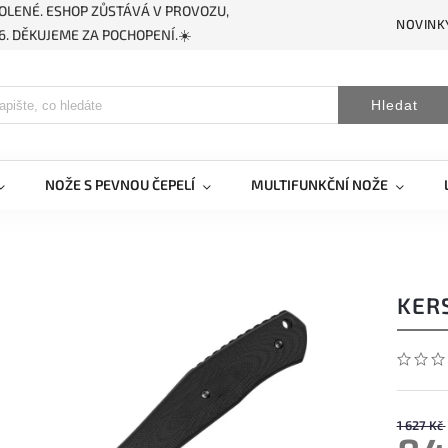
OLENÉ. ESHOP ZŮSTÁVÁ V PROVOZU,
NOVINK
. DĚKUJEME ZA POCHOPENÍ.☀️
Hledat
NOŽE S PEVNOU ČEPELÍ
MULTIFUNKČNÍ NOŽE
KER
1 627 Kč