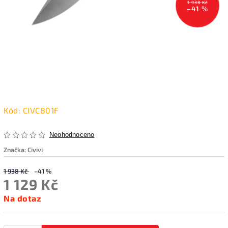
1 938 Kč
–41 %
Kód:
CIVC801F
Neohodnoceno
Značka:
Civivi
1 938 Kč
–41 %
1 129 Kč
Na dotaz