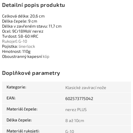
Detailní popis produktu
Celková délka: 20,6 cm
Délka čepele: 9 cm
Délka v zavřeném stavu: 11,7 cm
Ocel: 9Cr18MoV nerez
Tvrdost: 58-60 HRC
Rukojeť
:
G-10
Pojistka:
linerlock
Hmotnost: 110g
Oboustranný kapesní
klip
Doplňkové parametry
Kategorie
:
Klasické zavírací nože
EAN
:
602573775042
Materiál čepele
:
nerez PLUS
Délka čepele
:
8 až 10cm
Materiál rukojeti
:
G-10