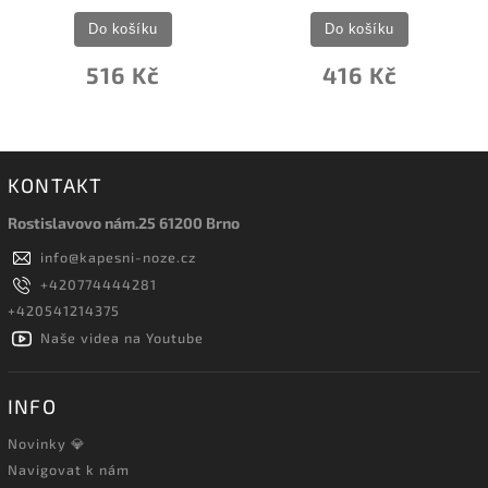
Do košíku
Do košíku
516 Kč
416 Kč
KONTAKT
Rostislavovo nám.25 61200 Brno
info
@
kapesni-noze.cz
+420774444281
+420541214375
Naše videa na Youtube
INFO
Novinky 💎
Navigovat k nám