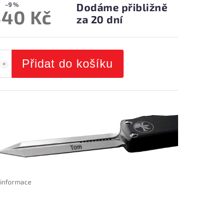
–9 %
Dodáme přibližně
340 Kč
za 20 dní
Přidat do košíku
í informace