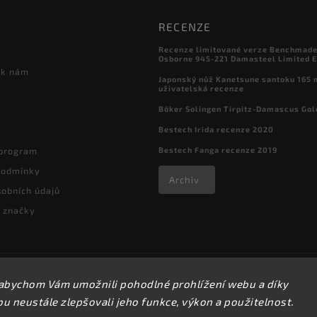
RECENZE
Recenze limitované verze Benchmade

Osborne 945-221 Damasteel Limited E
 k nám
Japonský nůž Kanetsune santoku 165
uživatelská recenze
Böker Solingen Tirpitz-Damascus Gol
Bestech Irida recenze 2020
Bestech Fanga recenze 2019
 program
podmínky
Archiv
obních údajů
 značky
Copyright 2026
kapesni-noze.cz
. Všechna práva vyhrazena.
abychom Vám umožnili pohodlné prohlížení webu a díky
Upravit nastavení cookies
 neustále zlepšovali jeho funkce, výkon a použitelnost.