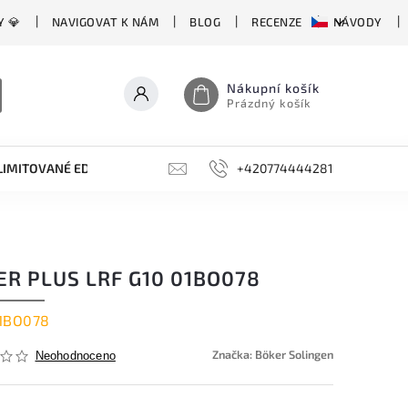
Y 💎
NAVIGOVAT K NÁM
BLOG
RECENZE
NÁVODY
Nákupní košík
Prázdný košík
LIMITOVANÉ EDICE
BROUSKY, BRUSKY, OCÍLKY
+420774444281
DOPLŇKY
ER PLUS LRF G10 01BO078
1BO078
Značka:
Böker Solingen
Neohodnoceno