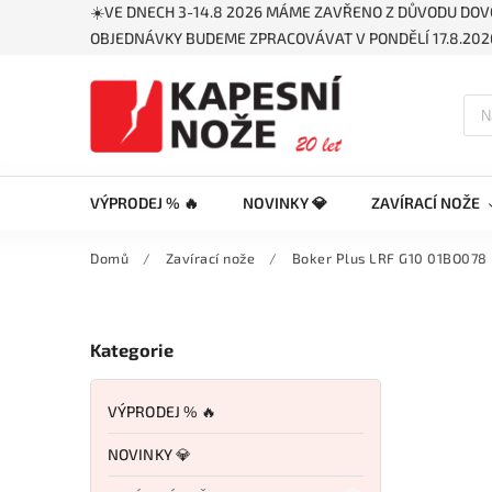
☀️VE DNECH 3-14.8 2026 MÁME ZAVŘENO Z DŮVODU DOV
OBJEDNÁVKY BUDEME ZPRACOVÁVAT V PONDĚLÍ 17.8.2026
VÝPRODEJ % 🔥
NOVINKY 💎
ZAVÍRACÍ NOŽE
Domů
/
Zavírací nože
/
Boker Plus LRF G10 01BO078
Kategorie
VÝPRODEJ % 🔥
NOVINKY 💎