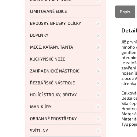
LIMITOVANÉ EDICE
Popis
BROUSKY, BRUSKY, OCÍLKY
Detai
DOPLŇKY
Již prv
MEČE, KATANY, TANTA
mnoho v
gentlem
přední
KUCHYŇSKÉ NOŽE
je zalo
zavření
ZAHRADNICKÉ NÁSTROJE
nošení 
z oceli
ŘEZBÁŘSKÉ NÁSTROJE
střenka
Celková
HOLÍCÍ STROJKY, BŘITVY
Délka č
Síla čep
MANIKÚRY
Hmotnos
Materiá
OBRANNÉ PROSTŘEDKY
Materiá
Typ poji
SVÍTILNY