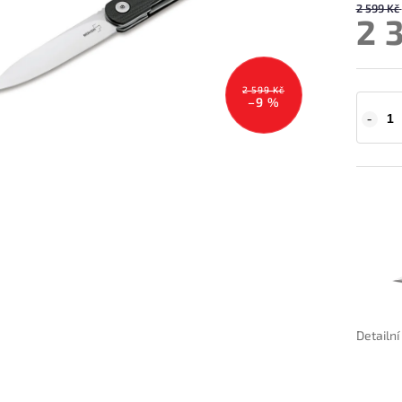
2 599 Kč
2 
2 599 Kč
–9 %
Detailn