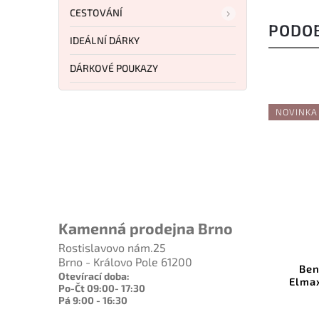
CESTOVÁNÍ
PODO
IDEÁLNÍ DÁRKY
DÁRKOVÉ POUKAZY
NOVINKA
7 959 Kč
–9 %
Kamenná prodejna Brno
ód:
CIVC250363
Kód:
BM 593GY-02
Rostislavovo nám.25
Brno - Královo Pole 61200
kwash NitroV
Benchmade PSK Cerakote
Otevírací doba:
5036-3
Elmax Gray Grivory 593GY-02
Po-Čt 09:00- 17:30
Pá 9:00 - 16:30
u
Do košíku