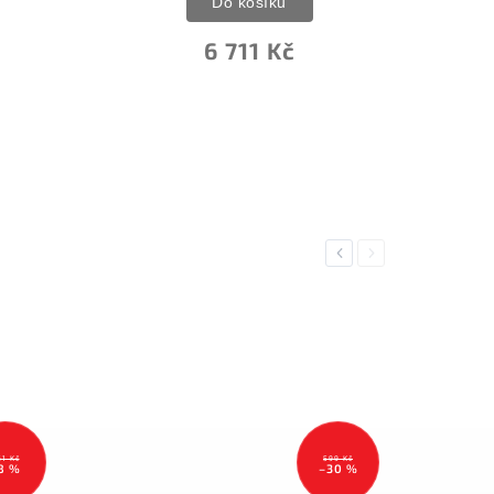
íku
1 379 Kč
 Kč
Previous
Next
61 Kč
599 Kč
8 %
–30 %