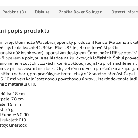
Podobné (8)
Diskuze
Značka
Böker Solingen
Ostatní infor
lní popis produktu
ním projektem nože Wasabi si japonský producent Kansei Matsuno získa
ěrných obdivovatelů. Böker Plus LRF je jeho nejnovější počin,
anský nůž inspirovaný japonským designem. Čepel nože LRF se otevírá
m
flipperem
a pohybuje se hladce na kuličkových ložiskách. Štíhlé prove
ženo na nerezových vložkách, které obklopují pojistku proti nechtěnému
 nože při používání
Linerlock
. Díky velkému otvoru pro šňůrku a klipu (pr
špičkou nahoru, pro praváky) se tento lehký nůž snadno přenáší. Čepel
 VG-10 má vertikální saténovou povrchovou úpravu, kterát dokonale ladí
mi z materiálu
G10
.
 délka: 18 cm
epele: 7.8 cm
ele: 1.9 mm
t: 55 g
l čepele: VG-10
l
rukojeti
: G10
stky: Linerlock