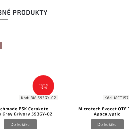
BNÉ PRODUKTY
Kód:
MCT15710APTA
K
Microtech Exocet OTF Tan
Bestech Taipan B
Apocalyptic
Stonewash M-C
Titan
Do košíku