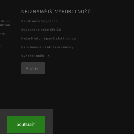
NEJZNÁMĚJŠÍ VÝROBCI NOŽŮ
 Mini
Vznik nožů Spyderco
dition
Švýcarské nože SWIZA
 mm-
Nože Nieto - španělská tradice
d
Benchmade - založení značky
Výrobci nožů - X
Archiv
Souhlasím