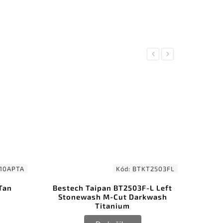
Previous
Next
NOVINKA
1 454 Kč
–5 %
ód:
BTKT2503FL
Kód:
BTKG68A
T2503F-L Left
Zavírací nůž Bestech Knives
ut Darkwash
Cobber Black BG68A
ium
Do košíku