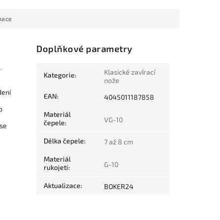
mace
Doplňkové parametry
l
Klasické zavírací
Kategorie
:
nože
dení
EAN
:
4045011187858
o
Materiál
VG-10
čepele
:
 se
Délka čepele
:
7 až 8 cm
Materiál
G-10
rukojeti
:
Aktualizace
:
BOKER24