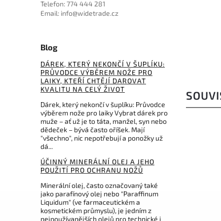
Telefon: 774 444 281
Kč
7 236 Kč
Email: info@widetrade.cz
Blog
DÁREK, KTERÝ NEKONČÍ V ŠUPLÍKU:
PRŮVODCE VÝBĚREM NOŽE PRO
LAIKY, KTEŘÍ CHTĚJÍ DAROVAT
KVALITU NA CELÝ ŽIVOT
SOUVI
Dárek, který nekončí v šuplíku: Průvodce
výběrem nože pro laiky Vybrat dárek pro
muže – ať už je to táta, manžel, syn nebo
dědeček – bývá často oříšek. Mají
"všechno", nic nepotřebují a ponožky už
dá...
ÚČINNÝ MINERÁLNÍ OLEJ A JEHO
POUŽITÍ PRO OCHRANU NOŽŮ
Minerální olej, často označovaný také
jako parafínový olej nebo "Paraffinum
Liquidum" (ve farmaceutickém a
kosmetickém průmyslu), je jedním z
nejpoužívanějších olejů pro technické i