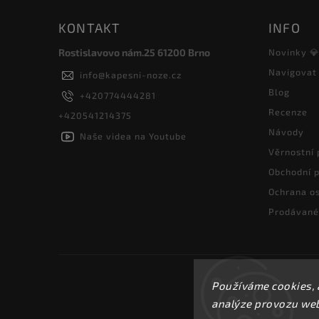
KONTAKT
INFO
Rostislavovo nám.25 61200 Brno
Novinky 
Navigovat
info
@
kapesni-noze.cz
Blog
+420774444281
Recenze
+420541214375
Návody
Naše videa na Youtube
Věrnostní
Obchodní 
Ochrana os
Prodávané
Používáme cookies, 
analýze provozu webu