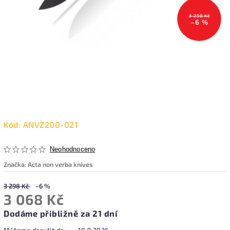
3 298 Kč
–6 %
Kód:
ANVZ200-021
Neohodnoceno
Značka:
Acta non verba knives
3 298 Kč
–6 %
3 068 Kč
Dodáme přibližně za 21 dní
Můžeme doručit do:
18.9.2026