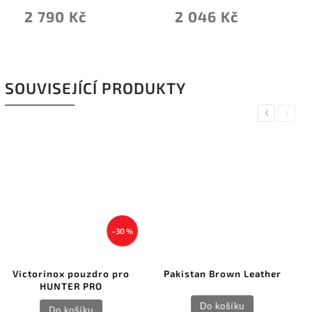
2 046 Kč
2 976 Kč
SOUVISEJÍCÍ PRODUKTY
Previous
Next
%
o
Pakistan Brown Leather
Lansky Nylon Sheath
Do košíku
Do košíku