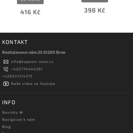
398 Kč
273 Kč
KONTAKT
Rostislavovo nám.25 61200 Brno
info
@
kapesni-noze.cz
+420774444281
+420541214375
Naše videa na Youtube
INFO
Novinky 💎
Navigovat k nám
Blog