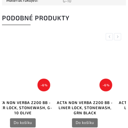
Materiál rukojeti
:
G-10
PODOBNÉ PRODUKTY
Previous
Next
–6 %
–6 %
-
ACTA NON VERBA Z200 BB -
ACTA NON VERBA Z200 BB -
G-
LINER LOCK, STONEWASH,
LINER LOCK, DLC, G-10
GRN BLACK
BLACK
Do košíku
Do košíku