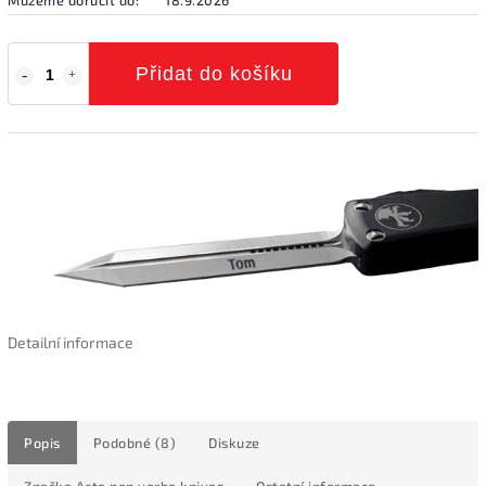
Přidat do košíku
Detailní informace
Popis
Podobné (8)
Diskuze
Značka
Acta non verba knives
Ostatní informace