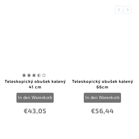
Previous
Next
Teleskopický obušek kalený
Teleskopický obušek kalený
41 cm
66cm
In den Warenkorb
In den Warenkorb
€43,05
€56,44