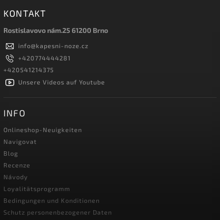
KONTAKT
Rostislavovo nám.25 61200 Brno
info
@
kapesni-noze.cz
+420774444281
+420541214375
Unsere Videos auf Youtube
INFO
Onlineshop-Neuigkeiten
Navigovat
Blog
Recenze
Návody
Loyalitätsprogramm
Bedingungen und Konditionen
Schutz personenbezogener Daten